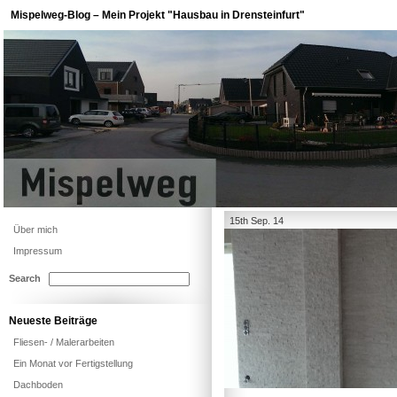
Mispelweg-Blog – Mein Projekt "Hausbau in Drensteinfurt"
15th Sep. 14
Über mich
Impressum
Search
Neueste Beiträge
Fliesen- / Malerarbeiten
Ein Monat vor Fertigstellung
Dachboden