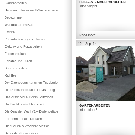
FLIESEN- / MALERARBEITEN
Gartenarbeiten
Infos folgen!
Hausanschlüsse und Pflasterarbeiten
Badezimmer
Wandfliesen im Bad
Estrich
Read more
Putzarbeiten abgeschlossen
12th Sep. 14
Elektro- und Putzarbeiten
Fugenarbeiten
Fenster und Türen
Sanitärarbeiten
Richtfest
Der Dachboden hat einen Fussboden
Die Dachkonstruktion ist fast fertig
Das erste Mal auf dem Spitzdach
Die Dachkonstruktion steht
GARTENARBEITEN
Infos folgen!
Die Qual der Wahl #2 – Bodenbeläge
Fortschritte beim Klinkern
Die “Bauen & Wohnen” Messe
Die ersten Klinkersteine