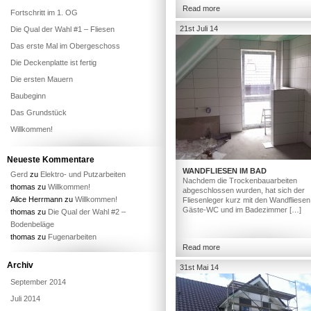
Read more
Fortschritt im 1. OG
21st Juli 14
Die Qual der Wahl #1 – Fliesen
Das erste Mal im Obergeschoss
Die Deckenplatte ist fertig
Die ersten Mauern
Baubeginn
Das Grundstück
Willkommen!
Neueste Kommentare
WANDFLIESEN IM BAD
Gerd
zu
Elektro- und Putzarbeiten
Nachdem die Trockenbauarbeiten
thomas
zu
Willkommen!
abgeschlossen wurden, hat sich der
Alice Herrmann
zu
Willkommen!
Fliesenleger kurz mit den Wandfliesen
Gäste-WC und im Badezimmer […]
thomas
zu
Die Qual der Wahl #2 –
Bodenbeläge
thomas
zu
Fugenarbeiten
Read more
Archiv
31st Mai 14
September 2014
Juli 2014