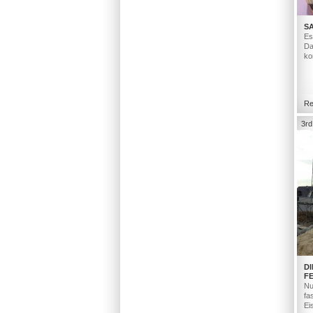
S
Es
Da
ko
Re
3rd
D
F
Nu
fa
Ei