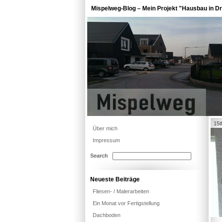
Mispelweg-Blog – Mein Projekt "Hausbau in Dr
15t
Über mich
Impressum
Search
Neueste Beiträge
Fliesen- / Malerarbeiten
Ein Monat vor Fertigstellung
Dachboden