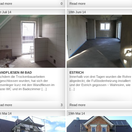
ad more
0
Read more
t Juli 14
18th Juni 14
ANDFLIESEN IM BAD
ESTRICH
chdem die Trockenbauarbeiten
Innerhalb von drei Tagen wurden die Rohre
geschlossen wurden, hat sich der
abgedeckt, die Fußbodenheizung installiert
iesenleger kurz mit den Wandfliesen im
und der Estrich gegossen – Wahnsinn, wie
ste-WC und im Badezimmer […]
[…]
ad more
3
Read more
t Mai 14
19th Mai 14