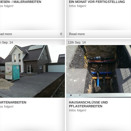
IESEN- / MALERARBEITEN
EIN MONAT VOR FERTIGSTELLUNG
fos folgen!
Infos folgen!
ad more
0
Read more
h Sep. 14
12th Sep. 14
ARTENARBEITEN
HAUSANSCHLÜSSE UND
PFLASTERARBEITEN
fos folgen!
Infos folgen!