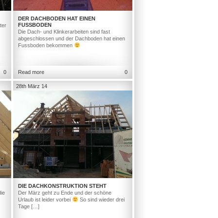
DER DACHBODEN HAT EINEN
FUSSBODEN
ter
Die Dach- und Klinkerarbeiten sind fast
abgeschlossen und der Dachboden hat einen
Fussboden bekommen
0
Read more
0
28th März 14
DIE DACHKONSTRUKTION STEHT
ie
Der März geht zu Ende und der schöne
Urlaub ist leider vorbei
So sind wieder drei
Tage […]