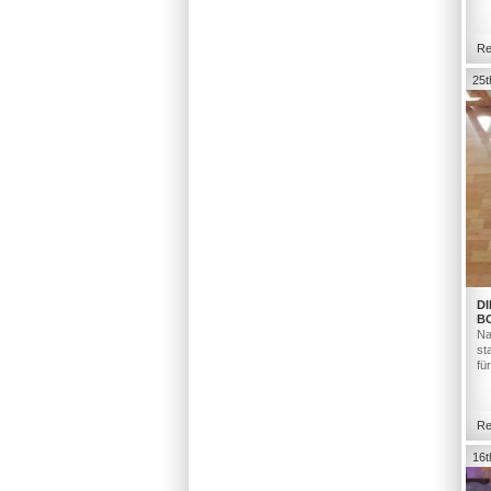
Re
25t
DI
B
Na
st
fü
Re
16t