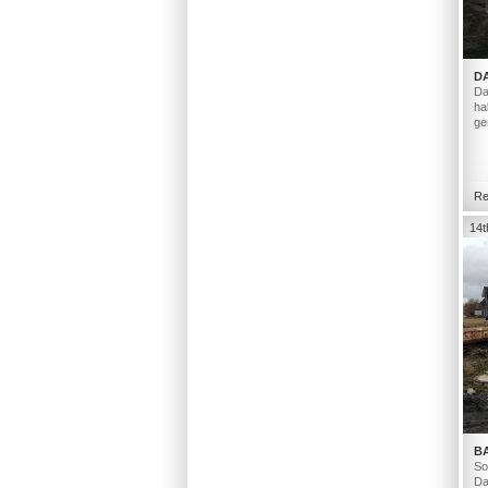
D
Da
ha
ge
Re
14t
B
So
Da