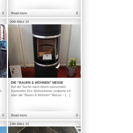
0
Read more
0
20th März 14
DIE “BAUEN & WOHNEN” MESSE
Auf der Suche nach einem passenden
h
Kaminofen fürs Wohnzimmer stolperte ich
über die “Bauen & Wohnen” Messe – […]
0
Read more
0
13th März 14