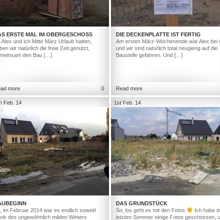
AS ERSTE MAL IM OBERGESCHOSS
DIE DECKENPLATTE IST FERTIG
 Alex und ich Mitte März Urlaub hatten,
Am ersten März-Wochenende war Alex bei 
ben wir natürlich die freie Zeit genutzt,
und wir sind natürlich total neugierig auf die
meinsam den Bau […]
Baustelle gefahren. Und […]
ad more
0
Read more
h Feb. 14
1st Feb. 14
AUBEGINN
DAS GRUNDSTÜCK
, im Februar 2014 war es endlich soweit!
So, los geht es mit den Fotos
Ich habe i
nk des ungewöhnlich milden Winters
letzten Sommer einige Fotos geschossen, 