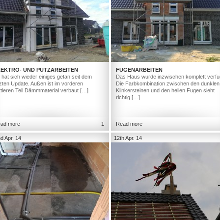
LEKTRO- UND PUTZARBEITEN
FUGENARBEITEN
 hat sich wieder einiges getan seit dem
Das Haus wurde inzwischen komplett verfu
tzten Update. Außen ist im vorderen
Die Farbkombination zwischen den dunklen
ttleren Teil Dämmmaterial verbaut […]
Klinkersteinen und den hellen Fugen sieht
richtig […]
ad more
1
Read more
d Apr. 14
12th Apr. 14