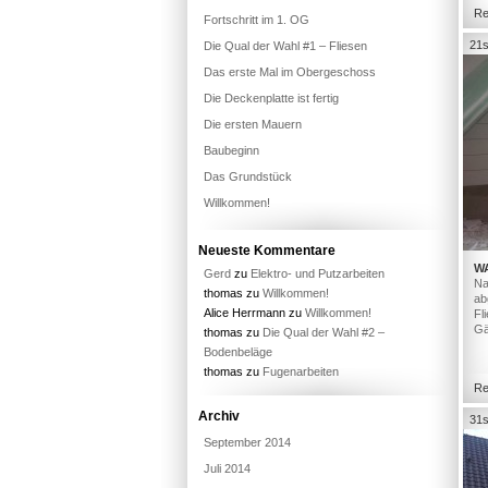
Re
Fortschritt im 1. OG
21s
Die Qual der Wahl #1 – Fliesen
Das erste Mal im Obergeschoss
Die Deckenplatte ist fertig
Die ersten Mauern
Baubeginn
Das Grundstück
Willkommen!
Neueste Kommentare
W
Gerd
zu
Elektro- und Putzarbeiten
Na
thomas
zu
Willkommen!
ab
Alice Herrmann
zu
Willkommen!
Fl
Gä
thomas
zu
Die Qual der Wahl #2 –
Bodenbeläge
thomas
zu
Fugenarbeiten
Re
Archiv
31s
September 2014
Juli 2014