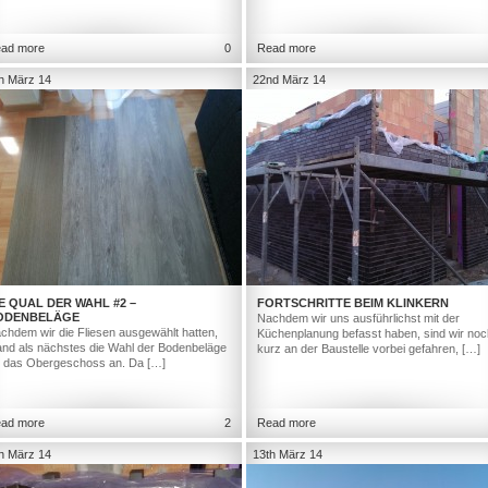
ad more
0
Read more
h März 14
22nd März 14
E QUAL DER WAHL #2 –
FORTSCHRITTE BEIM KLINKERN
ODENBELÄGE
Nachdem wir uns ausführlichst mit der
chdem wir die Fliesen ausgewählt hatten,
Küchenplanung befasst haben, sind wir noc
and als nächstes die Wahl der Bodenbeläge
kurz an der Baustelle vorbei gefahren, […]
r das Obergeschoss an. Da […]
ad more
2
Read more
h März 14
13th März 14