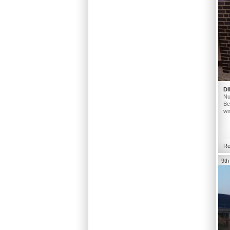
DI
Nu
Be
wi
Re
9th