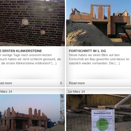
E ERSTEN KLINKERSTEINE
FORTSCHRITT IM 1. OG
r wenige Tage nach unserem letzten
Heute haben wir einen Blick auf den
such haben wir nicht schlecht gestaunt, als
Fortschritt am Bau geworfen und dieser ist
r die ersten Klinkersteine erblickten!! […]
natürlich wieder vorhanden. Die […]
ad more
0
Read more
 März 14
1st März 14