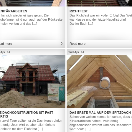
ANITÄRARBEITEN
RICHTFEST
 hat sich wieder einiges getan. Die
Das Richtfest war ein voller Erfolg! Das Wet
chpfannen sind nun auch auf der Rückseite
war klasse und der letzte Nagel ist drin!
mplett verlegt und das […]
Danke Euch […]
ad more
0
Read more
 Apr. 14
2nd Apr. 14
IE DACHKONSTRUKTION IST FAST
DAS ERSTE MAL AUF DEM SPITZDACH
ERTIG
Schon von weitem konnte ich sehen, dass d
r zwei Tage später ist die Dachkonstruktion
Klinkerarbeiten nahezu vollständig
st fertig! Jetzt wird es aber allerhöchste
abgeschlossen waren! Und das Besondere
senbahn mit dem Richtfest […]
war: heute […]