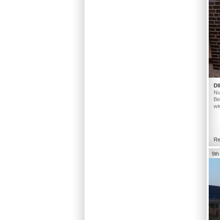
DI
Nu
Be
wi
Re
9th