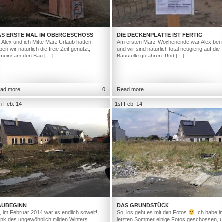
AS ERSTE MAL IM OBERGESCHOSS
DIE DECKENPLATTE IST FERTIG
 Alex und ich Mitte März Urlaub hatten,
Am ersten März-Wochenende war Alex bei 
ben wir natürlich die freie Zeit genutzt,
und wir sind natürlich total neugierig auf die
meinsam den Bau […]
Baustelle gefahren. Und […]
ad more
0
Read more
h Feb. 14
1st Feb. 14
AUBEGINN
DAS GRUNDSTÜCK
, im Februar 2014 war es endlich soweit!
So, los geht es mit den Fotos
Ich habe i
nk des ungewöhnlich milden Winters
letzten Sommer einige Fotos geschossen, 