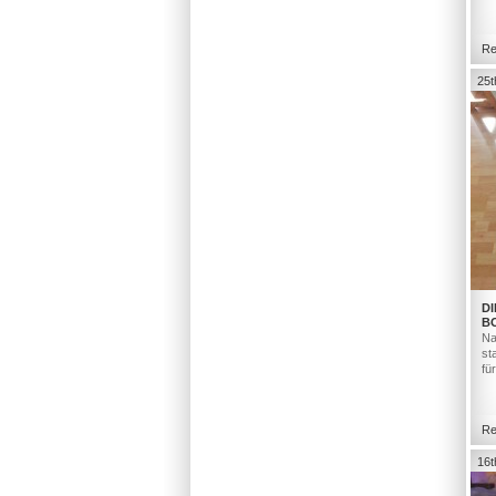
Re
25t
DI
B
Na
st
fü
Re
16t