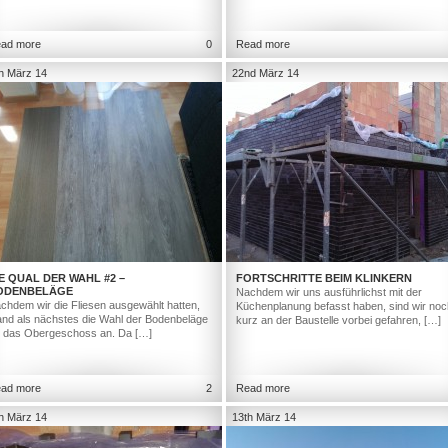
ad more
0
Read more
h März 14
22nd März 14
E QUAL DER WAHL #2 –
FORTSCHRITTE BEIM KLINKERN
ODENBELÄGE
Nachdem wir uns ausführlichst mit der
chdem wir die Fliesen ausgewählt hatten,
Küchenplanung befasst haben, sind wir noc
and als nächstes die Wahl der Bodenbeläge
kurz an der Baustelle vorbei gefahren, […]
r das Obergeschoss an. Da […]
ad more
2
Read more
h März 14
13th März 14