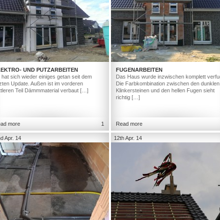
LEKTRO- UND PUTZARBEITEN
FUGENARBEITEN
 hat sich wieder einiges getan seit dem
Das Haus wurde inzwischen komplett verfu
tzten Update. Außen ist im vorderen
Die Farbkombination zwischen den dunklen
ttleren Teil Dämmmaterial verbaut […]
Klinkersteinen und den hellen Fugen sieht
richtig […]
ad more
1
Read more
d Apr. 14
12th Apr. 14