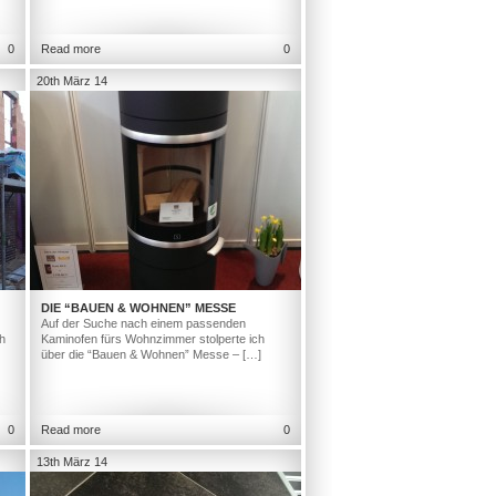
0
Read more
0
20th März 14
DIE “BAUEN & WOHNEN” MESSE
Auf der Suche nach einem passenden
h
Kaminofen fürs Wohnzimmer stolperte ich
über die “Bauen & Wohnen” Messe – […]
0
Read more
0
13th März 14