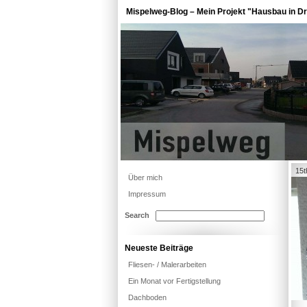
Mispelweg-Blog – Mein Projekt "Hausbau in Dr
15t
Über mich
Impressum
Search
Neueste Beiträge
Fliesen- / Malerarbeiten
Ein Monat vor Fertigstellung
Dachboden