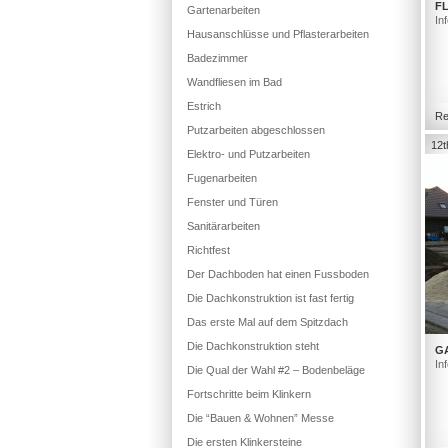
FL
Gartenarbeiten
In
Hausanschlüsse und Pflasterarbeiten
Badezimmer
Wandfliesen im Bad
Estrich
Re
Putzarbeiten abgeschlossen
12t
Elektro- und Putzarbeiten
Fugenarbeiten
Fenster und Türen
Sanitärarbeiten
Richtfest
Der Dachboden hat einen Fussboden
Die Dachkonstruktion ist fast fertig
Das erste Mal auf dem Spitzdach
Die Dachkonstruktion steht
G
In
Die Qual der Wahl #2 – Bodenbeläge
Fortschritte beim Klinkern
Die “Bauen & Wohnen” Messe
Die ersten Klinkersteine