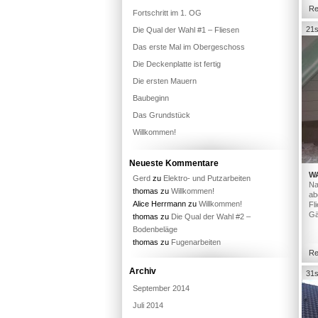
Re
Fortschritt im 1. OG
21s
Die Qual der Wahl #1 – Fliesen
Das erste Mal im Obergeschoss
Die Deckenplatte ist fertig
Die ersten Mauern
Baubeginn
Das Grundstück
Willkommen!
Neueste Kommentare
W
Gerd
zu
Elektro- und Putzarbeiten
Na
thomas
zu
Willkommen!
ab
Alice Herrmann
zu
Willkommen!
Fl
Gä
thomas
zu
Die Qual der Wahl #2 –
Bodenbeläge
thomas
zu
Fugenarbeiten
Re
Archiv
31s
September 2014
Juli 2014