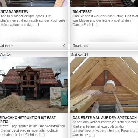
ANITÄRARBEITEN
RICHTFEST
 hat sich wieder einiges getan. Die
Das Richtfest war ein voller Erfolg! Das Wet
chpfannen sind nun auch auf der Rückseite
war klasse und der letzte Nagel ist drin!
mplett verlegt und das […]
Danke Euch […]
ad more
0
Read more
 Apr. 14
2nd Apr. 14
IE DACHKONSTRUKTION IST FAST
DAS ERSTE MAL AUF DEM SPITZDACH
ERTIG
Schon von weitem konnte ich sehen, dass d
r zwei Tage später ist die Dachkonstruktion
Klinkerarbeiten nahezu vollständig
st fertig! Jetzt wird es aber allerhöchste
abgeschlossen waren! Und das Besondere
senbahn mit dem Richtfest […]
war: heute […]