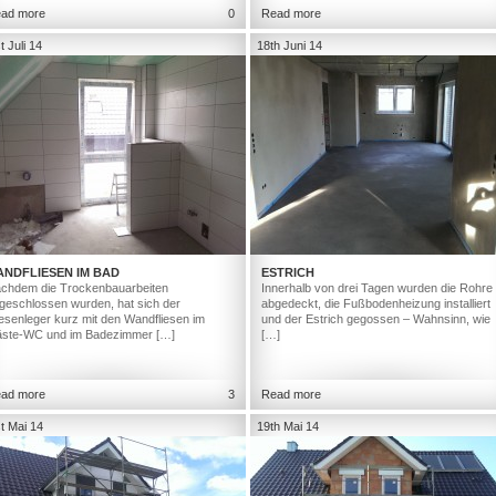
ad more
0
Read more
t Juli 14
18th Juni 14
ANDFLIESEN IM BAD
ESTRICH
chdem die Trockenbauarbeiten
Innerhalb von drei Tagen wurden die Rohre
geschlossen wurden, hat sich der
abgedeckt, die Fußbodenheizung installiert
iesenleger kurz mit den Wandfliesen im
und der Estrich gegossen – Wahnsinn, wie
ste-WC und im Badezimmer […]
[…]
ad more
3
Read more
t Mai 14
19th Mai 14