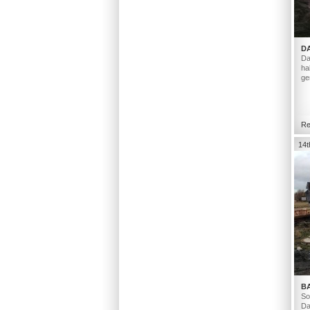
D
Da
ha
ge
Re
14t
B
So
Da