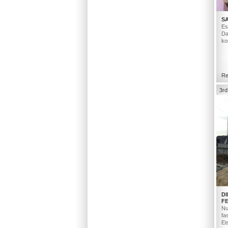
S
Es
Da
ko
Re
3rd
D
F
Nu
fa
Ei