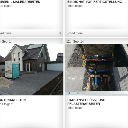
IESEN- / MALERARBEITEN
EIN MONAT VOR FERTIGSTELLUNG
fos folgen!
Infos folgen!
ad more
0
Read more
h Sep. 14
12th Sep. 14
ARTENARBEITEN
HAUSANSCHLÜSSE UND
PFLASTERARBEITEN
fos folgen!
Infos folgen!