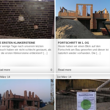
E ERSTEN KLINKERSTEINE
FORTSCHRITT IM 1. OG
r wenige Tage nach unserem letzten
Heute haben wir einen Blick auf den
such haben wir nicht schlecht gestaunt, als
Fortschritt am Bau geworfen und dieser ist
r die ersten Klinkersteine erblickten!! […]
natürlich wieder vorhanden. Die […]
ad more
0
Read more
 März 14
1st März 14