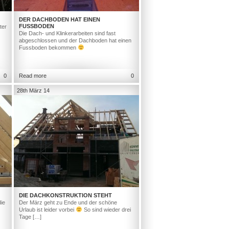
DER DACHBODEN HAT EINEN
FUSSBODEN
ter
Die Dach- und Klinkerarbeiten sind fast
abgeschlossen und der Dachboden hat einen
Fussboden bekommen
0
Read more
0
28th März 14
DIE DACHKONSTRUKTION STEHT
ie
Der März geht zu Ende und der schöne
Urlaub ist leider vorbei
So sind wieder drei
Tage […]