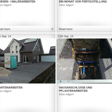
IESEN- / MALERARBEITEN
EIN MONAT VOR FERTIGSTELLUNG
fos folgen!
Infos folgen!
ad more
0
Read more
h Sep. 14
12th Sep. 14
ARTENARBEITEN
HAUSANSCHLÜSSE UND
PFLASTERARBEITEN
fos folgen!
Infos folgen!