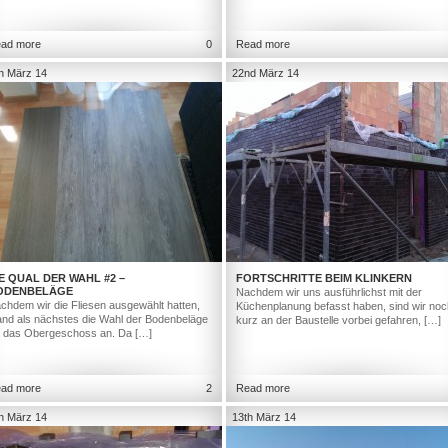
ad more
0
Read more
h März 14
22nd März 14
E QUAL DER WAHL #2 –
FORTSCHRITTE BEIM KLINKERN
ODENBELÄGE
Nachdem wir uns ausführlichst mit der
chdem wir die Fliesen ausgewählt hatten,
Küchenplanung befasst haben, sind wir noc
and als nächstes die Wahl der Bodenbeläge
kurz an der Baustelle vorbei gefahren, […]
r das Obergeschoss an. Da […]
ad more
2
Read more
h März 14
13th März 14