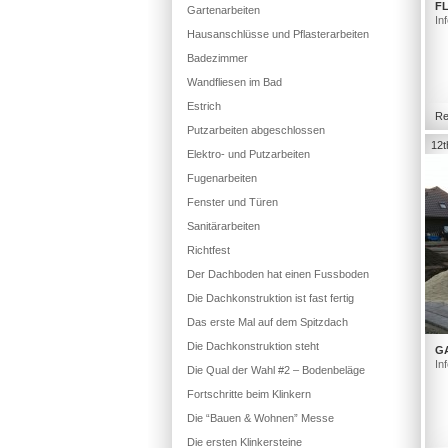
FL
Gartenarbeiten
In
Hausanschlüsse und Pflasterarbeiten
Badezimmer
Wandfliesen im Bad
Estrich
Re
Putzarbeiten abgeschlossen
12t
Elektro- und Putzarbeiten
Fugenarbeiten
Fenster und Türen
Sanitärarbeiten
Richtfest
Der Dachboden hat einen Fussboden
Die Dachkonstruktion ist fast fertig
Das erste Mal auf dem Spitzdach
Die Dachkonstruktion steht
G
In
Die Qual der Wahl #2 – Bodenbeläge
Fortschritte beim Klinkern
Die “Bauen & Wohnen” Messe
Die ersten Klinkersteine