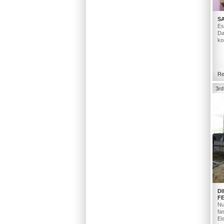
S
Es
Da
ko
Re
3rd
D
F
Nu
fa
Ei