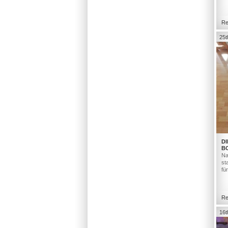
Re
25t
DI
B
Na
st
fü
Re
16t