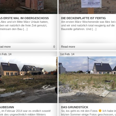
AS ERSTE MAL IM OBERGESCHOSS
DIE DECKENPLATTE IST FERTIG
 Alex und ich Mitte März Urlaub hatten,
Am ersten März-Wochenende war Alex bei 
ben wir natürlich die freie Zeit genutzt,
und wir sind natürlich total neugierig auf die
meinsam den Bau […]
Baustelle gefahren. Und […]
ad more
0
Read more
h Feb. 14
1st Feb. 14
AUBEGINN
DAS GRUNDSTÜCK
, im Februar 2014 war es endlich soweit!
So, los geht es mit den Fotos
Ich habe i
nk des ungewöhnlich milden Winters
letzten Sommer einige Fotos geschossen, 