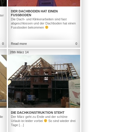
DER DACHBODEN HAT EINEN
FUSSBODEN
ter
Die Dach- und Klinkerarbeiten sind fast
abgeschlossen und der Dachboden hat einen
Fussboden bekommen
0
Read more
0
28th März 14
DIE DACHKONSTRUKTION STEHT
ie
Der März geht zu Ende und der schöne
Urlaub ist leider vorbei
So sind wieder drei
Tage […]