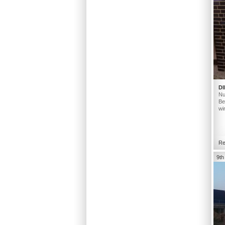
DI
Nu
Be
wi
Re
9th