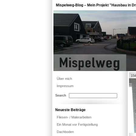
Mispelweg-Blog – Mein Projekt "Hausbau in Dr
15t
Über mich
Impressum
Search
Neueste Beiträge
Fliesen- / Malerarbeiten
Ein Monat vor Fertigstellung
Dachboden