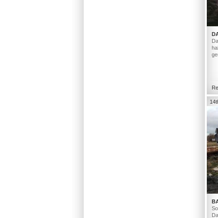
D
Da
ha
ge
Re
14t
B
So
Da