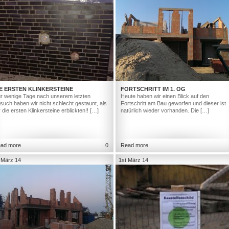
E ERSTEN KLINKERSTEINE
FORTSCHRITT IM 1. OG
r wenige Tage nach unserem letzten
Heute haben wir einen Blick auf den
such haben wir nicht schlecht gestaunt, als
Fortschritt am Bau geworfen und dieser ist
r die ersten Klinkersteine erblickten!! […]
natürlich wieder vorhanden. Die […]
ad more
0
Read more
 März 14
1st März 14