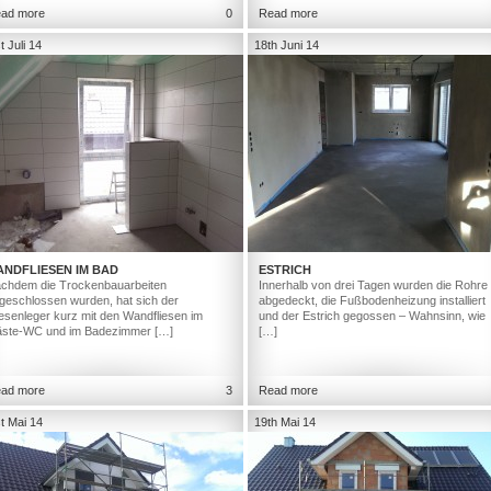
ad more
0
Read more
t Juli 14
18th Juni 14
ANDFLIESEN IM BAD
ESTRICH
chdem die Trockenbauarbeiten
Innerhalb von drei Tagen wurden die Rohre
geschlossen wurden, hat sich der
abgedeckt, die Fußbodenheizung installiert
iesenleger kurz mit den Wandfliesen im
und der Estrich gegossen – Wahnsinn, wie
ste-WC und im Badezimmer […]
[…]
ad more
3
Read more
t Mai 14
19th Mai 14