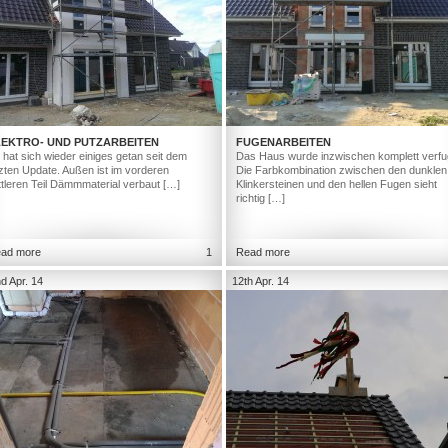
LEKTRO- UND PUTZARBEITEN
FUGENARBEITEN
 hat sich wieder einiges getan seit dem
Das Haus wurde inzwischen komplett verfu
tzten Update. Außen ist im vorderen
Die Farbkombination zwischen den dunklen
ttleren Teil Dämmmaterial verbaut […]
Klinkersteinen und den hellen Fugen sieht
richtig […]
ad more
1
Read more
d Apr. 14
12th Apr. 14