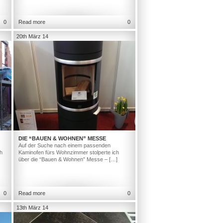
0
Read more
0
20th März 14
DIE “BAUEN & WOHNEN” MESSE
Auf der Suche nach einem passenden
h
Kaminofen fürs Wohnzimmer stolperte ich
über die “Bauen & Wohnen” Messe – […]
0
Read more
0
13th März 14