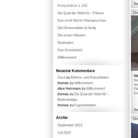
Re
Fortschritt im 1. OG
21s
Die Qual der Wahl #1 – Fliesen
Das erste Mal im Obergeschoss
Die Deckenplatte ist fertig
Die ersten Mauern
Baubeginn
Das Grundstück
Willkommen!
Neueste Kommentare
W
Gerd
zu
Elektro- und Putzarbeiten
Na
thomas
zu
Willkommen!
ab
Alice Herrmann
zu
Willkommen!
Fl
Gä
thomas
zu
Die Qual der Wahl #2 –
Bodenbeläge
thomas
zu
Fugenarbeiten
Re
Archiv
31s
September 2014
Juli 2014