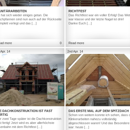
ANITÄRARBEITEN
RICHTFEST
 hat sich wieder einiges getan. Die
Das Richtfest war ein voller Erfolg! Das Wet
chpfannen sind nun auch auf der Rückseite
war klasse und der letzte Nagel ist drin!
mplett verlegt und das […]
Danke Euch […]
ad more
0
Read more
 Apr. 14
2nd Apr. 14
IE DACHKONSTRUKTION IST FAST
DAS ERSTE MAL AUF DEM SPITZDACH
ERTIG
Schon von weitem konnte ich sehen, dass d
r zwei Tage später ist die Dachkonstruktion
Klinkerarbeiten nahezu vollständig
st fertig! Jetzt wird es aber allerhöchste
abgeschlossen waren! Und das Besondere
senbahn mit dem Richtfest […]
war: heute […]