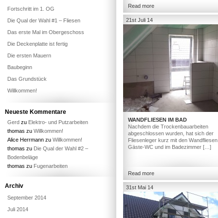
Read more
Fortschritt im 1. OG
21st Juli 14
Die Qual der Wahl #1 – Fliesen
Das erste Mal im Obergeschoss
Die Deckenplatte ist fertig
Die ersten Mauern
Baubeginn
Das Grundstück
Willkommen!
Neueste Kommentare
WANDFLIESEN IM BAD
Gerd
zu
Elektro- und Putzarbeiten
Nachdem die Trockenbauarbeiten
thomas
zu
Willkommen!
abgeschlossen wurden, hat sich der
Alice Herrmann
zu
Willkommen!
Fliesenleger kurz mit den Wandfliesen
Gäste-WC und im Badezimmer […]
thomas
zu
Die Qual der Wahl #2 –
Bodenbeläge
thomas
zu
Fugenarbeiten
Read more
Archiv
31st Mai 14
September 2014
Juli 2014