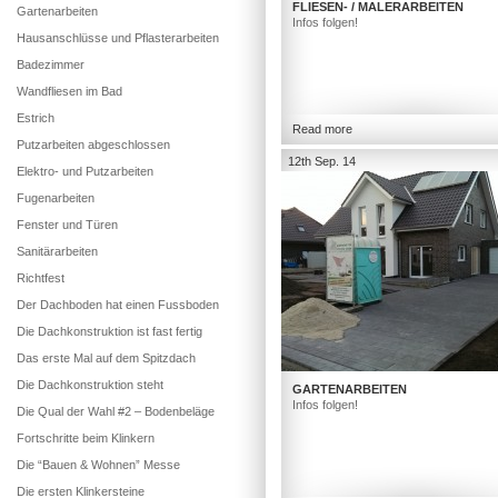
FLIESEN- / MALERARBEITEN
Gartenarbeiten
Infos folgen!
Hausanschlüsse und Pflasterarbeiten
Badezimmer
Wandfliesen im Bad
Estrich
Read more
Putzarbeiten abgeschlossen
12th Sep. 14
Elektro- und Putzarbeiten
Fugenarbeiten
Fenster und Türen
Sanitärarbeiten
Richtfest
Der Dachboden hat einen Fussboden
Die Dachkonstruktion ist fast fertig
Das erste Mal auf dem Spitzdach
Die Dachkonstruktion steht
GARTENARBEITEN
Infos folgen!
Die Qual der Wahl #2 – Bodenbeläge
Fortschritte beim Klinkern
Die “Bauen & Wohnen” Messe
Die ersten Klinkersteine