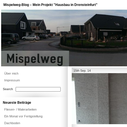
Mispelweg-Blog – Mein Projekt "Hausbau in Drensteinfurt"
15th Sep. 14
Über mich
Impressum
Search
Neueste Beiträge
Fliesen- / Malerarbeiten
Ein Monat vor Fertigstellung
Dachboden