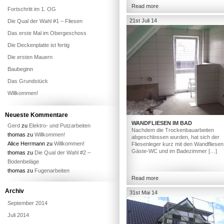
Read more
Fortschritt im 1. OG
21st Juli 14
Die Qual der Wahl #1 – Fliesen
Das erste Mal im Obergeschoss
Die Deckenplatte ist fertig
Die ersten Mauern
Baubeginn
Das Grundstück
Willkommen!
Neueste Kommentare
WANDFLIESEN IM BAD
Gerd
zu
Elektro- und Putzarbeiten
Nachdem die Trockenbauarbeiten
thomas
zu
Willkommen!
abgeschlossen wurden, hat sich der
Alice Herrmann
zu
Willkommen!
Fliesenleger kurz mit den Wandfliesen
Gäste-WC und im Badezimmer […]
thomas
zu
Die Qual der Wahl #2 –
Bodenbeläge
thomas
zu
Fugenarbeiten
Read more
Archiv
31st Mai 14
September 2014
Juli 2014