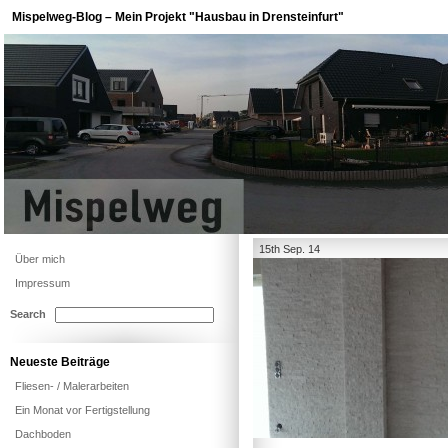
Mispelweg-Blog – Mein Projekt "Hausbau in Drensteinfurt"
15th Sep. 14
Über mich
Impressum
Search
Neueste Beiträge
Fliesen- / Malerarbeiten
Ein Monat vor Fertigstellung
Dachboden