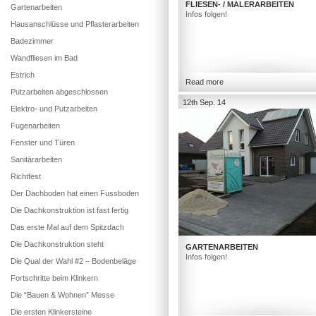
FLIESEN- / MALERARBEITEN
Gartenarbeiten
Infos folgen!
Hausanschlüsse und Pflasterarbeiten
Badezimmer
Wandfliesen im Bad
Estrich
Read more
Putzarbeiten abgeschlossen
12th Sep. 14
Elektro- und Putzarbeiten
Fugenarbeiten
Fenster und Türen
Sanitärarbeiten
Richtfest
Der Dachboden hat einen Fussboden
Die Dachkonstruktion ist fast fertig
Das erste Mal auf dem Spitzdach
Die Dachkonstruktion steht
GARTENARBEITEN
Infos folgen!
Die Qual der Wahl #2 – Bodenbeläge
Fortschritte beim Klinkern
Die “Bauen & Wohnen” Messe
Die ersten Klinkersteine