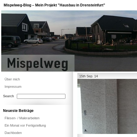
Mispelweg-Blog – Mein Projekt "Hausbau in Drensteinfurt"
15th Sep. 14
Über mich
Impressum
Search
Neueste Beiträge
Fliesen- / Malerarbeiten
Ein Monat vor Fertigstellung
Dachboden