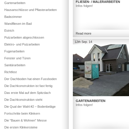
FLIESEN- / MALERARBEITEN
Gartenarbeiten
Infos folgen!
Hausanschlüsse und Pflasterarbeiten
Badezimmer
Wandfliesen im Bad
Estrich
Read more
Putzarbeiten abgeschlossen
12th Sep. 14
Elektro- und Putzarbeiten
Fugenarbeiten
Fenster und Türen
Sanitärarbeiten
Richtfest
Der Dachboden hat einen Fussboden
Die Dachkonstruktion ist fast fertig
Das erste Mal auf dem Spitzdach
Die Dachkonstruktion steht
GARTENARBEITEN
Infos folgen!
Die Qual der Wahl #2 – Bodenbeläge
Fortschritte beim Klinkern
Die “Bauen & Wohnen” Messe
Die ersten Klinkersteine