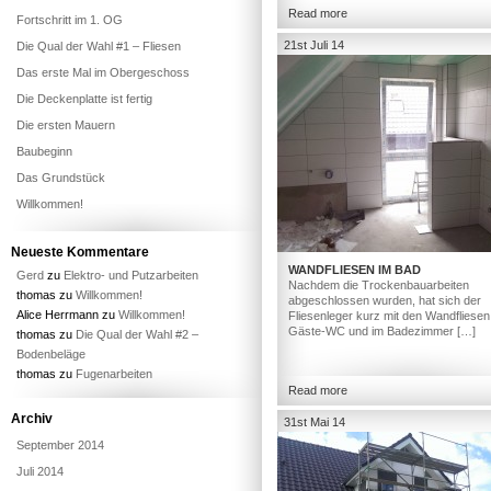
Read more
Fortschritt im 1. OG
21st Juli 14
Die Qual der Wahl #1 – Fliesen
Das erste Mal im Obergeschoss
Die Deckenplatte ist fertig
Die ersten Mauern
Baubeginn
Das Grundstück
Willkommen!
Neueste Kommentare
WANDFLIESEN IM BAD
Gerd
zu
Elektro- und Putzarbeiten
Nachdem die Trockenbauarbeiten
thomas
zu
Willkommen!
abgeschlossen wurden, hat sich der
Alice Herrmann
zu
Willkommen!
Fliesenleger kurz mit den Wandfliesen
Gäste-WC und im Badezimmer […]
thomas
zu
Die Qual der Wahl #2 –
Bodenbeläge
thomas
zu
Fugenarbeiten
Read more
Archiv
31st Mai 14
September 2014
Juli 2014