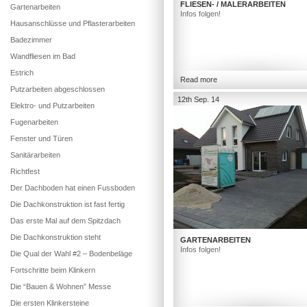
FLIESEN- / MALERARBEITEN
Gartenarbeiten
Infos folgen!
Hausanschlüsse und Pflasterarbeiten
Badezimmer
Wandfliesen im Bad
Estrich
Read more
Putzarbeiten abgeschlossen
12th Sep. 14
Elektro- und Putzarbeiten
Fugenarbeiten
Fenster und Türen
Sanitärarbeiten
Richtfest
Der Dachboden hat einen Fussboden
Die Dachkonstruktion ist fast fertig
Das erste Mal auf dem Spitzdach
Die Dachkonstruktion steht
GARTENARBEITEN
Infos folgen!
Die Qual der Wahl #2 – Bodenbeläge
Fortschritte beim Klinkern
Die “Bauen & Wohnen” Messe
Die ersten Klinkersteine