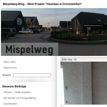
Mispelweg-Blog – Mein Projekt "Hausbau in Drensteinfurt"
15th Sep. 14
Über mich
Impressum
Search
Neueste Beiträge
Fliesen- / Malerarbeiten
Ein Monat vor Fertigstellung
Dachboden