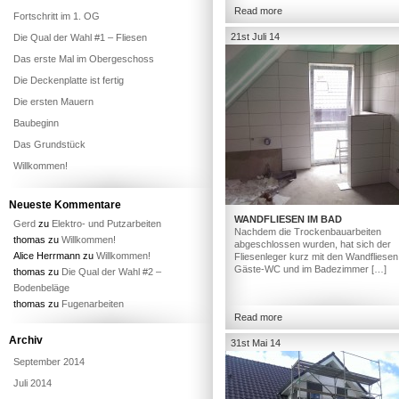
Read more
Fortschritt im 1. OG
21st Juli 14
Die Qual der Wahl #1 – Fliesen
Das erste Mal im Obergeschoss
Die Deckenplatte ist fertig
Die ersten Mauern
Baubeginn
Das Grundstück
Willkommen!
Neueste Kommentare
WANDFLIESEN IM BAD
Gerd
zu
Elektro- und Putzarbeiten
Nachdem die Trockenbauarbeiten
thomas
zu
Willkommen!
abgeschlossen wurden, hat sich der
Alice Herrmann
zu
Willkommen!
Fliesenleger kurz mit den Wandfliesen
Gäste-WC und im Badezimmer […]
thomas
zu
Die Qual der Wahl #2 –
Bodenbeläge
thomas
zu
Fugenarbeiten
Read more
Archiv
31st Mai 14
September 2014
Juli 2014