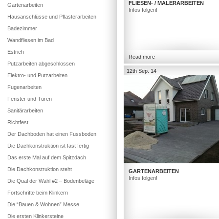
FLIESEN- / MALERARBEITEN
Gartenarbeiten
Infos folgen!
Hausanschlüsse und Pflasterarbeiten
Badezimmer
Wandfliesen im Bad
Estrich
Read more
Putzarbeiten abgeschlossen
12th Sep. 14
Elektro- und Putzarbeiten
Fugenarbeiten
Fenster und Türen
Sanitärarbeiten
Richtfest
Der Dachboden hat einen Fussboden
Die Dachkonstruktion ist fast fertig
Das erste Mal auf dem Spitzdach
Die Dachkonstruktion steht
GARTENARBEITEN
Infos folgen!
Die Qual der Wahl #2 – Bodenbeläge
Fortschritte beim Klinkern
Die “Bauen & Wohnen” Messe
Die ersten Klinkersteine