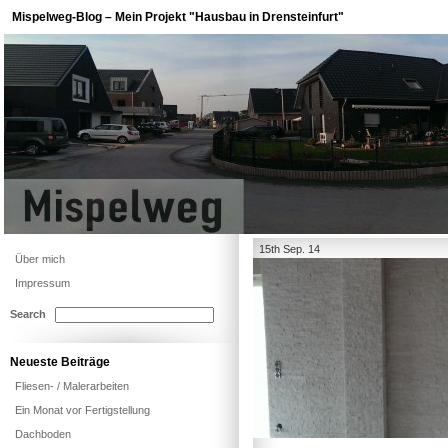
Mispelweg-Blog – Mein Projekt "Hausbau in Drensteinfurt"
15th Sep. 14
Über mich
Impressum
Search
Neueste Beiträge
Fliesen- / Malerarbeiten
Ein Monat vor Fertigstellung
Dachboden