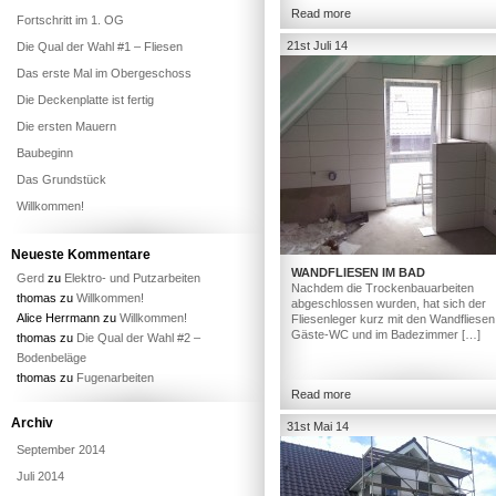
Read more
Fortschritt im 1. OG
21st Juli 14
Die Qual der Wahl #1 – Fliesen
Das erste Mal im Obergeschoss
Die Deckenplatte ist fertig
Die ersten Mauern
Baubeginn
Das Grundstück
Willkommen!
Neueste Kommentare
WANDFLIESEN IM BAD
Gerd
zu
Elektro- und Putzarbeiten
Nachdem die Trockenbauarbeiten
thomas
zu
Willkommen!
abgeschlossen wurden, hat sich der
Alice Herrmann
zu
Willkommen!
Fliesenleger kurz mit den Wandfliesen
Gäste-WC und im Badezimmer […]
thomas
zu
Die Qual der Wahl #2 –
Bodenbeläge
thomas
zu
Fugenarbeiten
Read more
Archiv
31st Mai 14
September 2014
Juli 2014