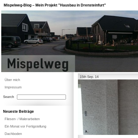
Mispelweg-Blog – Mein Projekt "Hausbau in Drensteinfurt"
15th Sep. 14
Über mich
Impressum
Search
Neueste Beiträge
Fliesen- / Malerarbeiten
Ein Monat vor Fertigstellung
Dachboden