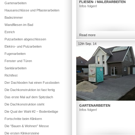
FLIESEN- / MALERARBEITEN
Gartenarbeiten
Infos folgen!
Hausanschlüsse und Pflasterarbeiten
Badezimmer
Wandfliesen im Bad
Estrich
Read more
Putzarbeiten abgeschlossen
12th Sep. 14
Elektro- und Putzarbeiten
Fugenarbeiten
Fenster und Türen
Sanitärarbeiten
Richtfest
Der Dachboden hat einen Fussboden
Die Dachkonstruktion ist fast fertig
Das erste Mal auf dem Spitzdach
Die Dachkonstruktion steht
GARTENARBEITEN
Infos folgen!
Die Qual der Wahl #2 – Bodenbeläge
Fortschritte beim Klinkern
Die “Bauen & Wohnen” Messe
Die ersten Klinkersteine