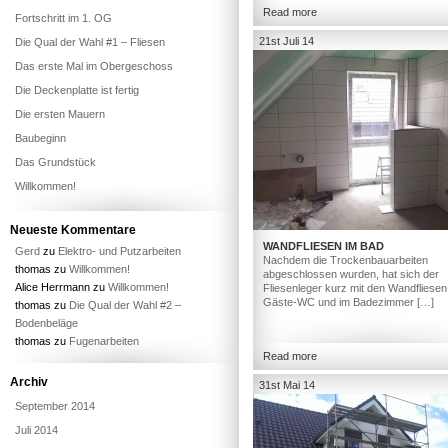
Read more
Fortschritt im 1. OG
21st Juli 14
Die Qual der Wahl #1 – Fliesen
Das erste Mal im Obergeschoss
Die Deckenplatte ist fertig
Die ersten Mauern
Baubeginn
Das Grundstück
Willkommen!
Neueste Kommentare
WANDFLIESEN IM BAD
Gerd
zu
Elektro- und Putzarbeiten
Nachdem die Trockenbauarbeiten
thomas
zu
Willkommen!
abgeschlossen wurden, hat sich der
Alice Herrmann
zu
Willkommen!
Fliesenleger kurz mit den Wandfliesen
Gäste-WC und im Badezimmer […]
thomas
zu
Die Qual der Wahl #2 –
Bodenbeläge
thomas
zu
Fugenarbeiten
Read more
Archiv
31st Mai 14
September 2014
Juli 2014