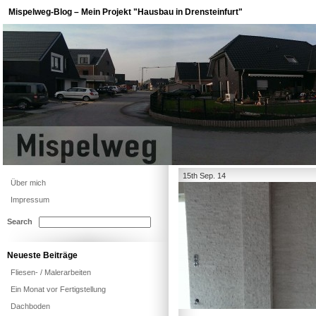
Mispelweg-Blog – Mein Projekt "Hausbau in Drensteinfurt"
15th Sep. 14
Über mich
Impressum
Search
Neueste Beiträge
Fliesen- / Malerarbeiten
Ein Monat vor Fertigstellung
Dachboden