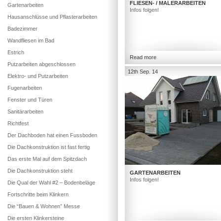
FLIESEN- / MALERARBEITEN
Gartenarbeiten
Infos folgen!
Hausanschlüsse und Pflasterarbeiten
Badezimmer
Wandfliesen im Bad
Estrich
Read more
Putzarbeiten abgeschlossen
12th Sep. 14
Elektro- und Putzarbeiten
Fugenarbeiten
Fenster und Türen
Sanitärarbeiten
Richtfest
Der Dachboden hat einen Fussboden
Die Dachkonstruktion ist fast fertig
Das erste Mal auf dem Spitzdach
Die Dachkonstruktion steht
GARTENARBEITEN
Infos folgen!
Die Qual der Wahl #2 – Bodenbeläge
Fortschritte beim Klinkern
Die “Bauen & Wohnen” Messe
Die ersten Klinkersteine