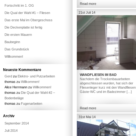
Read more
Fortschritt im 1. OG
21st Juli 14
Die Qual der Wahl #1 – Fliesen
Das erste Mal im Obergeschoss
Die Deckenplatte ist fertig
Die ersten Mauern
Baubeginn
Das Grundstück
Willkommen!
Neueste Kommentare
WANDFLIESEN IM BAD
Gerd
zu
Elektro- und Putzarbeiten
Nachdem die Trockenbauarbeiten
thomas
zu
Willkommen!
abgeschlossen wurden, hat sich der
Alice Herrmann
zu
Willkommen!
Fliesenleger kurz mit den Wandfliesen
Gäste-WC und im Badezimmer […]
thomas
zu
Die Qual der Wahl #2 –
Bodenbeläge
thomas
zu
Fugenarbeiten
Read more
Archiv
31st Mai 14
September 2014
Juli 2014