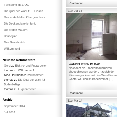
Read more
Fortschritt im 1. OG
21st Juli 14
Die Qual der Wahl #1 – Fliesen
Das erste Mal im Obergeschoss
Die Deckenplatte ist fertig
Die ersten Mauern
Baubeginn
Das Grundstück
Willkommen!
Neueste Kommentare
WANDFLIESEN IM BAD
Gerd
zu
Elektro- und Putzarbeiten
Nachdem die Trockenbauarbeiten
thomas
zu
Willkommen!
abgeschlossen wurden, hat sich der
Alice Herrmann
zu
Willkommen!
Fliesenleger kurz mit den Wandfliesen
Gäste-WC und im Badezimmer […]
thomas
zu
Die Qual der Wahl #2 –
Bodenbeläge
thomas
zu
Fugenarbeiten
Read more
Archiv
31st Mai 14
September 2014
Juli 2014