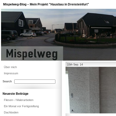
Mispelweg-Blog – Mein Projekt "Hausbau in Drensteinfurt"
15th Sep. 14
Über mich
Impressum
Search
Neueste Beiträge
Fliesen- / Malerarbeiten
Ein Monat vor Fertigstellung
Dachboden