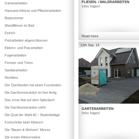
FLIESEN- / MALERARBEITEN
Gartenarbeiten
Infos folgen!
Hausanschlüsse und Pflasterarbeiten
Badezimmer
Wandfliesen im Bad
Estrich
Read more
Putzarbeiten abgeschlossen
12th Sep. 14
Elektro- und Putzarbeiten
Fugenarbeiten
Fenster und Türen
Sanitärarbeiten
Richtfest
Der Dachboden hat einen Fussboden
Die Dachkonstruktion ist fast fertig
Das erste Mal auf dem Spitzdach
Die Dachkonstruktion steht
GARTENARBEITEN
Infos folgen!
Die Qual der Wahl #2 – Bodenbeläge
Fortschritte beim Klinkern
Die “Bauen & Wohnen” Messe
Die ersten Klinkersteine