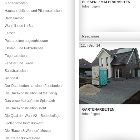
FLIESEN- / MALERARBEITEN
Gartenarbeiten
Infos folgen!
Hausanschlüsse und Pflasterarbeiten
Badezimmer
Wandfliesen im Bad
Estrich
Read more
Putzarbeiten abgeschlossen
12th Sep. 14
Elektro- und Putzarbeiten
Fugenarbeiten
Fenster und Türen
Sanitärarbeiten
Richtfest
Der Dachboden hat einen Fussboden
Die Dachkonstruktion ist fast fertig
Das erste Mal auf dem Spitzdach
Die Dachkonstruktion steht
GARTENARBEITEN
Infos folgen!
Die Qual der Wahl #2 – Bodenbeläge
Fortschritte beim Klinkern
Die “Bauen & Wohnen” Messe
Die ersten Klinkersteine