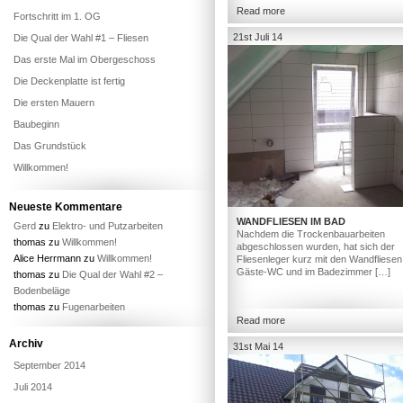
Read more
Fortschritt im 1. OG
21st Juli 14
Die Qual der Wahl #1 – Fliesen
Das erste Mal im Obergeschoss
Die Deckenplatte ist fertig
Die ersten Mauern
Baubeginn
Das Grundstück
Willkommen!
Neueste Kommentare
WANDFLIESEN IM BAD
Gerd
zu
Elektro- und Putzarbeiten
Nachdem die Trockenbauarbeiten
thomas
zu
Willkommen!
abgeschlossen wurden, hat sich der
Alice Herrmann
zu
Willkommen!
Fliesenleger kurz mit den Wandfliesen
Gäste-WC und im Badezimmer […]
thomas
zu
Die Qual der Wahl #2 –
Bodenbeläge
thomas
zu
Fugenarbeiten
Read more
Archiv
31st Mai 14
September 2014
Juli 2014