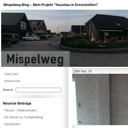
Mispelweg-Blog – Mein Projekt "Hausbau in Drensteinfurt"
15th Sep. 14
Über mich
Impressum
Search
Neueste Beiträge
Fliesen- / Malerarbeiten
Ein Monat vor Fertigstellung
Dachboden