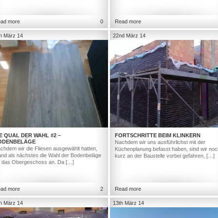
ad more
0
Read more
h März 14
22nd März 14
E QUAL DER WAHL #2 –
FORTSCHRITTE BEIM KLINKERN
ODENBELÄGE
Nachdem wir uns ausführlichst mit der
chdem wir die Fliesen ausgewählt hatten,
Küchenplanung befasst haben, sind wir noc
and als nächstes die Wahl der Bodenbeläge
kurz an der Baustelle vorbei gefahren, […]
r das Obergeschoss an. Da […]
ad more
2
Read more
h März 14
13th März 14