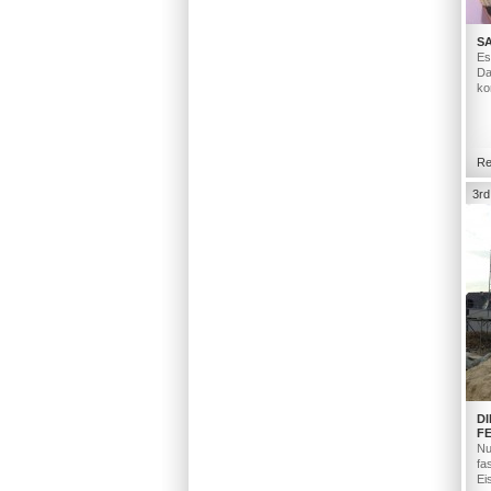
S
Es
Da
ko
Re
3rd
D
F
Nu
fa
Ei