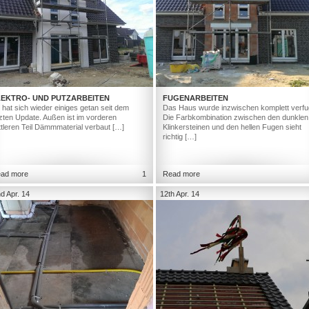
LEKTRO- UND PUTZARBEITEN
FUGENARBEITEN
 hat sich wieder einiges getan seit dem
Das Haus wurde inzwischen komplett verfu
tzten Update. Außen ist im vorderen
Die Farbkombination zwischen den dunklen
ttleren Teil Dämmmaterial verbaut […]
Klinkersteinen und den hellen Fugen sieht
richtig […]
ad more
1
Read more
d Apr. 14
12th Apr. 14