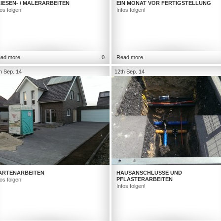
IESEN- / MALERARBEITEN
EIN MONAT VOR FERTIGSTELLUNG
fos folgen!
Infos folgen!
ad more
0
Read more
h Sep. 14
12th Sep. 14
ARTENARBEITEN
HAUSANSCHLÜSSE UND
PFLASTERARBEITEN
fos folgen!
Infos folgen!