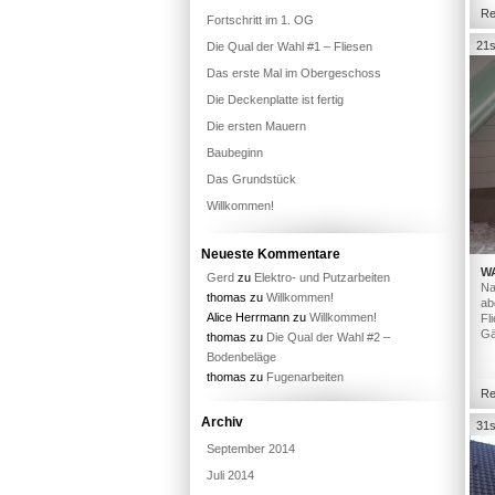
Re
Fortschritt im 1. OG
21s
Die Qual der Wahl #1 – Fliesen
Das erste Mal im Obergeschoss
Die Deckenplatte ist fertig
Die ersten Mauern
Baubeginn
Das Grundstück
Willkommen!
Neueste Kommentare
W
Gerd
zu
Elektro- und Putzarbeiten
Na
thomas
zu
Willkommen!
ab
Alice Herrmann
zu
Willkommen!
Fl
Gä
thomas
zu
Die Qual der Wahl #2 –
Bodenbeläge
thomas
zu
Fugenarbeiten
Re
Archiv
31s
September 2014
Juli 2014