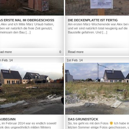
AS ERSTE MAL IM OBERGESCHOSS
DIE DECKENPLATTE IST FERTIG
 Alex und ich Mitte März Urlaub hatten,
Am ersten März-Wochenende war Alex bei 
ben wir natürlich die freie Zeit genutzt,
und wir sind natürlich total neugierig auf die
meinsam den Bau […]
Baustelle gefahren. Und […]
ad more
0
Read more
h Feb. 14
1st Feb. 14
AUBEGINN
DAS GRUNDSTÜCK
, im Februar 2014 war es endlich soweit!
So, los geht es mit den Fotos
Ich habe i
nk des ungewöhnlich milden Winters
letzten Sommer einige Fotos geschossen, 