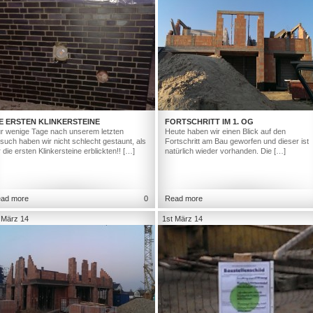
E ERSTEN KLINKERSTEINE
FORTSCHRITT IM 1. OG
r wenige Tage nach unserem letzten
Heute haben wir einen Blick auf den
such haben wir nicht schlecht gestaunt, als
Fortschritt am Bau geworfen und dieser ist
r die ersten Klinkersteine erblickten!! […]
natürlich wieder vorhanden. Die […]
ad more
0
Read more
 März 14
1st März 14