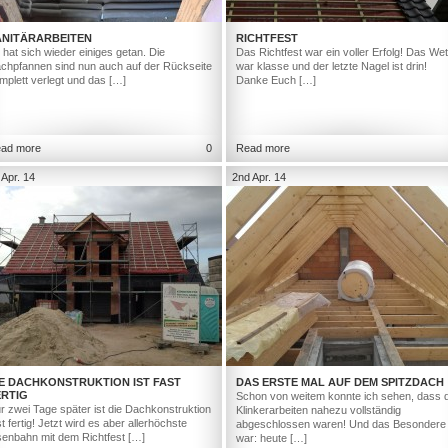
ANITÄRARBEITEN
RICHTFEST
 hat sich wieder einiges getan. Die
Das Richtfest war ein voller Erfolg! Das Wet
chpfannen sind nun auch auf der Rückseite
war klasse und der letzte Nagel ist drin!
mplett verlegt und das […]
Danke Euch […]
ad more
0
Read more
 Apr. 14
2nd Apr. 14
IE DACHKONSTRUKTION IST FAST
DAS ERSTE MAL AUF DEM SPITZDACH
ERTIG
Schon von weitem konnte ich sehen, dass d
r zwei Tage später ist die Dachkonstruktion
Klinkerarbeiten nahezu vollständig
st fertig! Jetzt wird es aber allerhöchste
abgeschlossen waren! Und das Besondere
senbahn mit dem Richtfest […]
war: heute […]