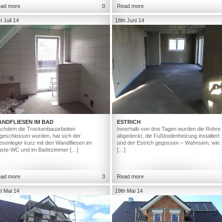
ad more
0
Read more
t Juli 14
18th Juni 14
ANDFLIESEN IM BAD
ESTRICH
chdem die Trockenbauarbeiten
Innerhalb von drei Tagen wurden die Rohre
geschlossen wurden, hat sich der
abgedeckt, die Fußbodenheizung installiert
iesenleger kurz mit den Wandfliesen im
und der Estrich gegossen – Wahnsinn, wie
ste-WC und im Badezimmer […]
[…]
ad more
3
Read more
t Mai 14
19th Mai 14