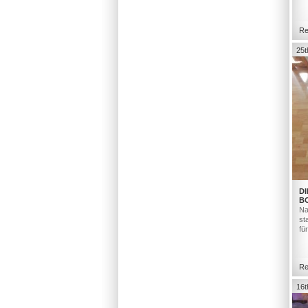
Re
25t
DI
B
Na
st
fü
Re
16t