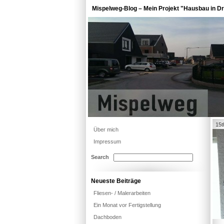
Mispelweg-Blog – Mein Projekt "Hausbau in Dr
15t
Über mich
Impressum
Search
Neueste Beiträge
Fliesen- / Malerarbeiten
Ein Monat vor Fertigstellung
Dachboden