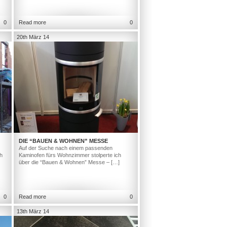
0
Read more
0
20th März 14
DIE “BAUEN & WOHNEN” MESSE
Auf der Suche nach einem passenden
h
Kaminofen fürs Wohnzimmer stolperte ich
über die “Bauen & Wohnen” Messe – […]
0
Read more
0
13th März 14