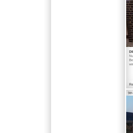
DI
Nu
Be
wi
Re
9th