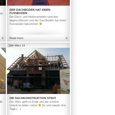
DER DACHBODEN HAT EINEN
FUSSBODEN
ter
Die Dach- und Klinkerarbeiten sind fast
abgeschlossen und der Dachboden hat einen
Fussboden bekommen
0
Read more
0
28th März 14
DIE DACHKONSTRUKTION STEHT
ie
Der März geht zu Ende und der schöne
Urlaub ist leider vorbei
So sind wieder drei
Tage […]