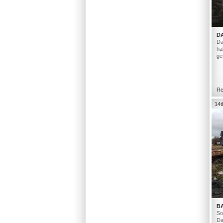
D
Da
ha
ge
Re
14t
B
So
Da