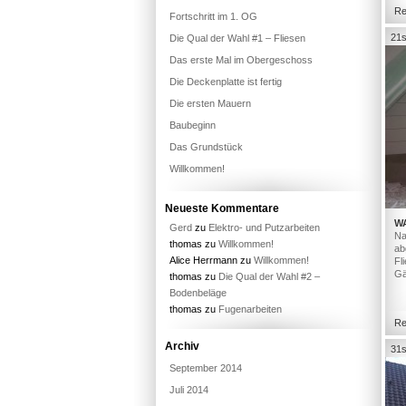
Re
Fortschritt im 1. OG
21s
Die Qual der Wahl #1 – Fliesen
Das erste Mal im Obergeschoss
Die Deckenplatte ist fertig
Die ersten Mauern
Baubeginn
Das Grundstück
Willkommen!
Neueste Kommentare
W
Gerd
zu
Elektro- und Putzarbeiten
Na
thomas
zu
Willkommen!
ab
Alice Herrmann
zu
Willkommen!
Fl
Gä
thomas
zu
Die Qual der Wahl #2 –
Bodenbeläge
thomas
zu
Fugenarbeiten
Re
Archiv
31s
September 2014
Juli 2014