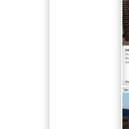
DI
Nu
Be
wi
Re
9th