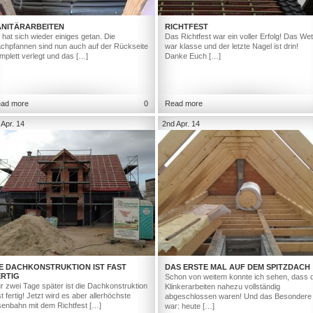
ANITÄRARBEITEN
RICHTFEST
 hat sich wieder einiges getan. Die
Das Richtfest war ein voller Erfolg! Das Wet
chpfannen sind nun auch auf der Rückseite
war klasse und der letzte Nagel ist drin!
mplett verlegt und das […]
Danke Euch […]
ad more
0
Read more
 Apr. 14
2nd Apr. 14
IE DACHKONSTRUKTION IST FAST
DAS ERSTE MAL AUF DEM SPITZDACH
ERTIG
Schon von weitem konnte ich sehen, dass d
r zwei Tage später ist die Dachkonstruktion
Klinkerarbeiten nahezu vollständig
st fertig! Jetzt wird es aber allerhöchste
abgeschlossen waren! Und das Besondere
senbahn mit dem Richtfest […]
war: heute […]