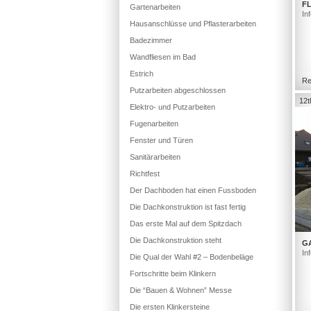
FL
Gartenarbeiten
In
Hausanschlüsse und Pflasterarbeiten
Badezimmer
Wandfliesen im Bad
Estrich
Re
Putzarbeiten abgeschlossen
12t
Elektro- und Putzarbeiten
Fugenarbeiten
Fenster und Türen
Sanitärarbeiten
Richtfest
Der Dachboden hat einen Fussboden
Die Dachkonstruktion ist fast fertig
Das erste Mal auf dem Spitzdach
Die Dachkonstruktion steht
G
In
Die Qual der Wahl #2 – Bodenbeläge
Fortschritte beim Klinkern
Die “Bauen & Wohnen” Messe
Die ersten Klinkersteine