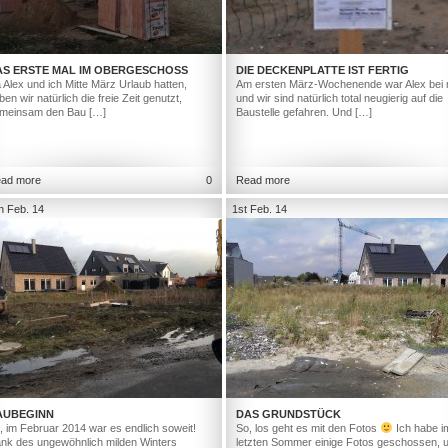
AS ERSTE MAL IM OBERGESCHOSS
DIE DECKENPLATTE IST FERTIG
 Alex und ich Mitte März Urlaub hatten,
Am ersten März-Wochenende war Alex bei 
ben wir natürlich die freie Zeit genutzt,
und wir sind natürlich total neugierig auf die
meinsam den Bau […]
Baustelle gefahren. Und […]
ad more
0
Read more
h Feb. 14
1st Feb. 14
AUBEGINN
DAS GRUNDSTÜCK
, im Februar 2014 war es endlich soweit!
So, los geht es mit den Fotos
Ich habe i
nk des ungewöhnlich milden Winters
letzten Sommer einige Fotos geschossen, 