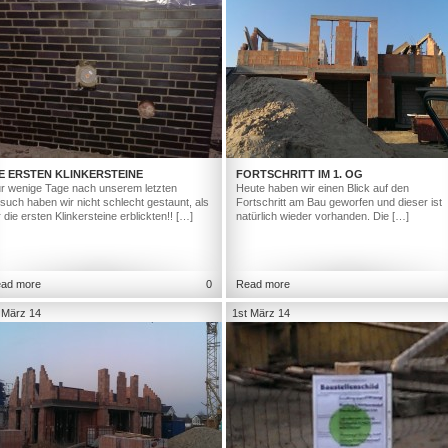
E ERSTEN KLINKERSTEINE
FORTSCHRITT IM 1. OG
r wenige Tage nach unserem letzten
Heute haben wir einen Blick auf den
such haben wir nicht schlecht gestaunt, als
Fortschritt am Bau geworfen und dieser ist
r die ersten Klinkersteine erblickten!! […]
natürlich wieder vorhanden. Die […]
ad more
0
Read more
 März 14
1st März 14