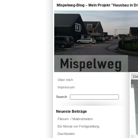
Mispelweg-Blog – Mein Projekt "Hausbau in Dr
15t
Über mich
Impressum
Search
Neueste Beiträge
Fliesen- / Malerarbeiten
Ein Monat vor Fertigstellung
Dachboden