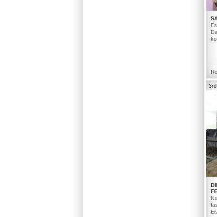
S
Es
Da
ko
Re
3rd
D
F
Nu
fa
Ei