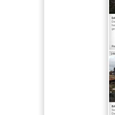
D
Da
ha
ge
Re
14t
B
So
Da