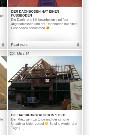
DER DACHBODEN HAT EINEN
FUSSBODEN
ter
Die Dach- und Klinkerarbeiten sind fast
abgeschlossen und der Dachboden hat einen
Fussboden bekommen
0
Read more
0
28th März 14
DIE DACHKONSTRUKTION STEHT
ie
Der März geht zu Ende und der schöne
Urlaub ist leider vorbei
So sind wieder drei
Tage […]