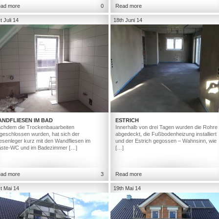
ad more
0
Read more
t Juli 14
18th Juni 14
ANDFLIESEN IM BAD
ESTRICH
chdem die Trockenbauarbeiten
Innerhalb von drei Tagen wurden die Rohre
geschlossen wurden, hat sich der
abgedeckt, die Fußbodenheizung installiert
iesenleger kurz mit den Wandfliesen im
und der Estrich gegossen – Wahnsinn, wie
ste-WC und im Badezimmer […]
[…]
ad more
3
Read more
t Mai 14
19th Mai 14