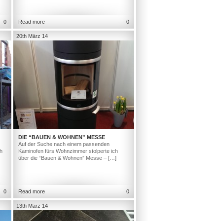
0
Read more
0
20th März 14
DIE “BAUEN & WOHNEN” MESSE
Auf der Suche nach einem passenden
h
Kaminofen fürs Wohnzimmer stolperte ich
über die “Bauen & Wohnen” Messe – […]
0
Read more
0
13th März 14