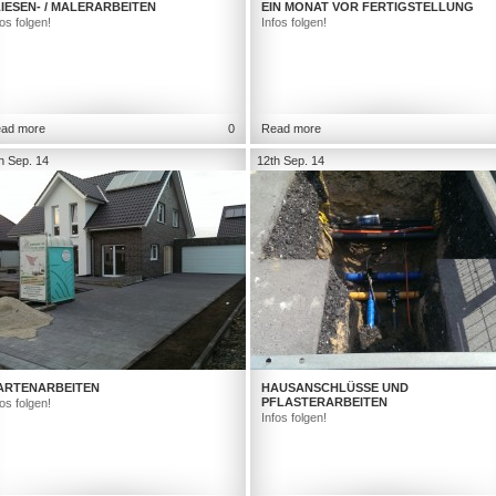
IESEN- / MALERARBEITEN
EIN MONAT VOR FERTIGSTELLUNG
fos folgen!
Infos folgen!
ad more
0
Read more
h Sep. 14
12th Sep. 14
ARTENARBEITEN
HAUSANSCHLÜSSE UND
PFLASTERARBEITEN
fos folgen!
Infos folgen!