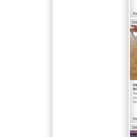
Re
25t
DI
B
Na
st
fü
Re
16t