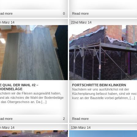
ad more
0
Read more
h März 14
22nd März 14
E QUAL DER WAHL #2 –
FORTSCHRITTE BEIM KLINKERN
ODENBELÄGE
Nachdem wir uns ausführlichst mit der
chdem wir die Fliesen ausgewählt hatten,
Küchenplanung befasst haben, sind wir noc
and als nächstes die Wahl der Bodenbeläge
kurz an der Baustelle vorbei gefahren, […]
r das Obergeschoss an. Da […]
ad more
2
Read more
h März 14
13th März 14