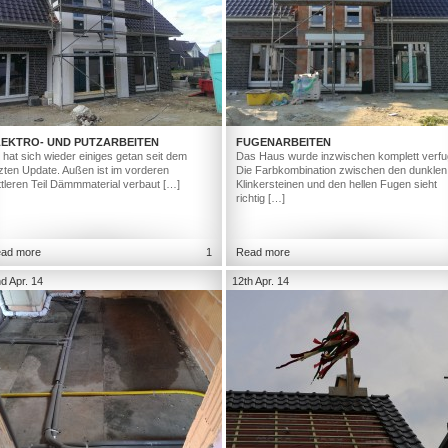
LEKTRO- UND PUTZARBEITEN
FUGENARBEITEN
 hat sich wieder einiges getan seit dem
Das Haus wurde inzwischen komplett verfu
tzten Update. Außen ist im vorderen
Die Farbkombination zwischen den dunklen
ttleren Teil Dämmmaterial verbaut […]
Klinkersteinen und den hellen Fugen sieht
richtig […]
ad more
1
Read more
d Apr. 14
12th Apr. 14