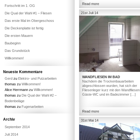
Read more
Fortschritt im 1. OG
21st Juli 14
Die Qual der Wahl #1 – Fliesen
Das erste Mal im Obergeschoss
Die Deckenplatte ist fertig
Die ersten Mauern
Baubeginn
Das Grundstück
Willkommen!
Neueste Kommentare
WANDFLIESEN IM BAD
Gerd
zu
Elektro- und Putzarbeiten
Nachdem die Trockenbauarbeiten
thomas
zu
Willkommen!
abgeschlossen wurden, hat sich der
Alice Herrmann
zu
Willkommen!
Fliesenleger kurz mit den Wandfliesen
Gäste-WC und im Badezimmer […]
thomas
zu
Die Qual der Wahl #2 –
Bodenbeläge
thomas
zu
Fugenarbeiten
Read more
Archiv
31st Mai 14
September 2014
Juli 2014