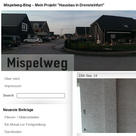
Mispelweg-Blog – Mein Projekt "Hausbau in Drensteinfurt"
15th Sep. 14
Über mich
Impressum
Search
Neueste Beiträge
Fliesen- / Malerarbeiten
Ein Monat vor Fertigstellung
Dachboden