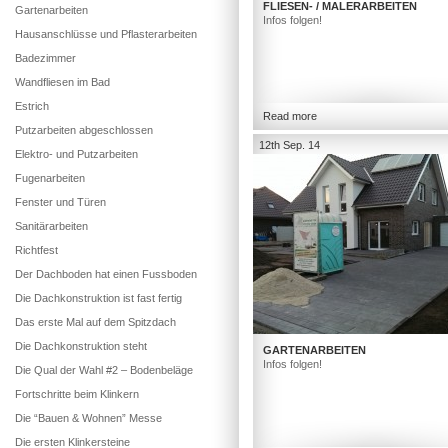
FLIESEN- / MALERARBEITEN
Gartenarbeiten
Infos folgen!
Hausanschlüsse und Pflasterarbeiten
Badezimmer
Wandfliesen im Bad
Estrich
Read more
Putzarbeiten abgeschlossen
12th Sep. 14
Elektro- und Putzarbeiten
Fugenarbeiten
Fenster und Türen
Sanitärarbeiten
Richtfest
Der Dachboden hat einen Fussboden
Die Dachkonstruktion ist fast fertig
Das erste Mal auf dem Spitzdach
Die Dachkonstruktion steht
GARTENARBEITEN
Infos folgen!
Die Qual der Wahl #2 – Bodenbeläge
Fortschritte beim Klinkern
Die “Bauen & Wohnen” Messe
Die ersten Klinkersteine