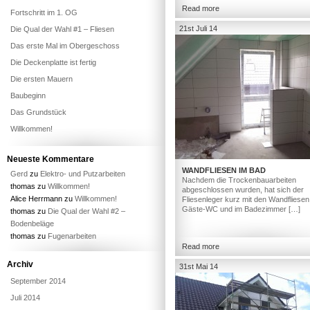
Read more
Fortschritt im 1. OG
21st Juli 14
Die Qual der Wahl #1 – Fliesen
Das erste Mal im Obergeschoss
Die Deckenplatte ist fertig
Die ersten Mauern
Baubeginn
Das Grundstück
Willkommen!
Neueste Kommentare
WANDFLIESEN IM BAD
Gerd
zu
Elektro- und Putzarbeiten
Nachdem die Trockenbauarbeiten
thomas
zu
Willkommen!
abgeschlossen wurden, hat sich der
Alice Herrmann
zu
Willkommen!
Fliesenleger kurz mit den Wandfliesen
Gäste-WC und im Badezimmer […]
thomas
zu
Die Qual der Wahl #2 –
Bodenbeläge
thomas
zu
Fugenarbeiten
Read more
Archiv
31st Mai 14
September 2014
Juli 2014