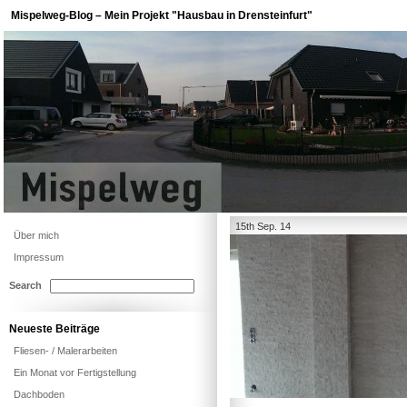
Mispelweg-Blog – Mein Projekt "Hausbau in Drensteinfurt"
15th Sep. 14
Über mich
Impressum
Search
Neueste Beiträge
Fliesen- / Malerarbeiten
Ein Monat vor Fertigstellung
Dachboden