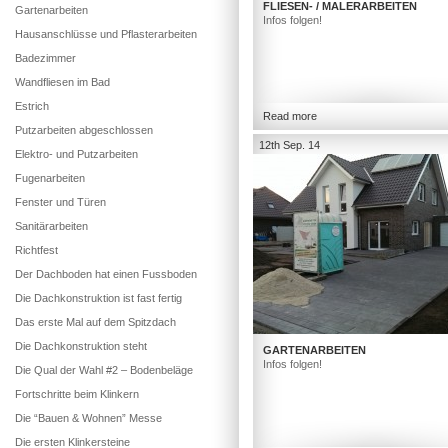
FLIESEN- / MALERARBEITEN
Gartenarbeiten
Infos folgen!
Hausanschlüsse und Pflasterarbeiten
Badezimmer
Wandfliesen im Bad
Estrich
Read more
Putzarbeiten abgeschlossen
12th Sep. 14
Elektro- und Putzarbeiten
Fugenarbeiten
Fenster und Türen
Sanitärarbeiten
Richtfest
Der Dachboden hat einen Fussboden
Die Dachkonstruktion ist fast fertig
Das erste Mal auf dem Spitzdach
Die Dachkonstruktion steht
GARTENARBEITEN
Infos folgen!
Die Qual der Wahl #2 – Bodenbeläge
Fortschritte beim Klinkern
Die “Bauen & Wohnen” Messe
Die ersten Klinkersteine