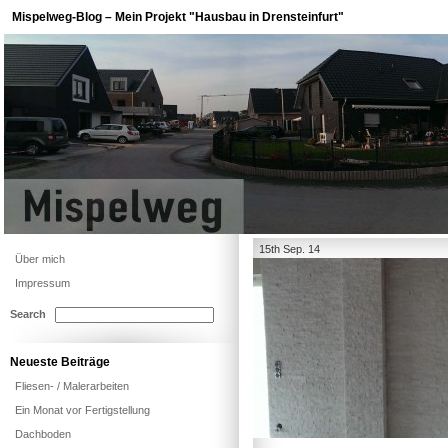
Mispelweg-Blog – Mein Projekt "Hausbau in Drensteinfurt"
15th Sep. 14
Über mich
Impressum
Search
Neueste Beiträge
Fliesen- / Malerarbeiten
Ein Monat vor Fertigstellung
Dachboden