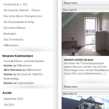
Read more
Fortschritt im 1. OG
21st Juli 14
Die Qual der Wahl #1 – Fliesen
Das erste Mal im Obergeschoss
Die Deckenplatte ist fertig
Die ersten Mauern
Baubeginn
Das Grundstück
Willkommen!
Neueste Kommentare
WANDFLIESEN IM BAD
Gerd
zu
Elektro- und Putzarbeiten
Nachdem die Trockenbauarbeiten
thomas
zu
Willkommen!
abgeschlossen wurden, hat sich der
Alice Herrmann
zu
Willkommen!
Fliesenleger kurz mit den Wandfliesen
Gäste-WC und im Badezimmer […]
thomas
zu
Die Qual der Wahl #2 –
Bodenbeläge
thomas
zu
Fugenarbeiten
Read more
Archiv
31st Mai 14
September 2014
Juli 2014