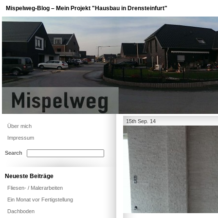
Mispelweg-Blog – Mein Projekt "Hausbau in Drensteinfurt"
15th Sep. 14
Über mich
Impressum
Search
Neueste Beiträge
Fliesen- / Malerarbeiten
Ein Monat vor Fertigstellung
Dachboden