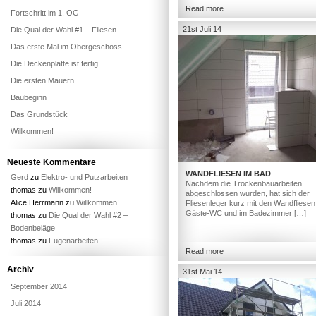
Read more
Fortschritt im 1. OG
21st Juli 14
Die Qual der Wahl #1 – Fliesen
Das erste Mal im Obergeschoss
Die Deckenplatte ist fertig
Die ersten Mauern
Baubeginn
Das Grundstück
Willkommen!
Neueste Kommentare
WANDFLIESEN IM BAD
Gerd
zu
Elektro- und Putzarbeiten
Nachdem die Trockenbauarbeiten
thomas
zu
Willkommen!
abgeschlossen wurden, hat sich der
Alice Herrmann
zu
Willkommen!
Fliesenleger kurz mit den Wandfliesen
Gäste-WC und im Badezimmer […]
thomas
zu
Die Qual der Wahl #2 –
Bodenbeläge
thomas
zu
Fugenarbeiten
Read more
Archiv
31st Mai 14
September 2014
Juli 2014