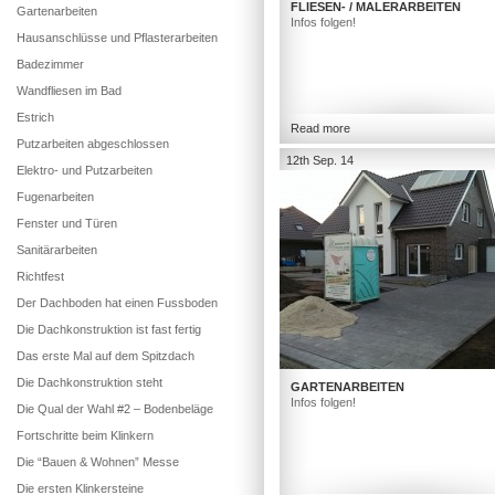
FLIESEN- / MALERARBEITEN
Gartenarbeiten
Infos folgen!
Hausanschlüsse und Pflasterarbeiten
Badezimmer
Wandfliesen im Bad
Estrich
Read more
Putzarbeiten abgeschlossen
12th Sep. 14
Elektro- und Putzarbeiten
Fugenarbeiten
Fenster und Türen
Sanitärarbeiten
Richtfest
Der Dachboden hat einen Fussboden
Die Dachkonstruktion ist fast fertig
Das erste Mal auf dem Spitzdach
Die Dachkonstruktion steht
GARTENARBEITEN
Infos folgen!
Die Qual der Wahl #2 – Bodenbeläge
Fortschritte beim Klinkern
Die “Bauen & Wohnen” Messe
Die ersten Klinkersteine