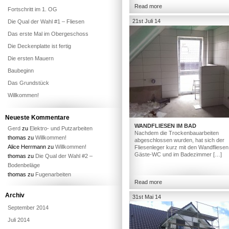
Read more
Fortschritt im 1. OG
21st Juli 14
Die Qual der Wahl #1 – Fliesen
Das erste Mal im Obergeschoss
Die Deckenplatte ist fertig
Die ersten Mauern
Baubeginn
Das Grundstück
Willkommen!
Neueste Kommentare
WANDFLIESEN IM BAD
Gerd
zu
Elektro- und Putzarbeiten
Nachdem die Trockenbauarbeiten
thomas
zu
Willkommen!
abgeschlossen wurden, hat sich der
Alice Herrmann
zu
Willkommen!
Fliesenleger kurz mit den Wandfliesen
Gäste-WC und im Badezimmer […]
thomas
zu
Die Qual der Wahl #2 –
Bodenbeläge
thomas
zu
Fugenarbeiten
Read more
Archiv
31st Mai 14
September 2014
Juli 2014