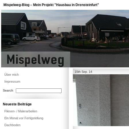
Mispelweg-Blog – Mein Projekt "Hausbau in Drensteinfurt"
15th Sep. 14
Über mich
Impressum
Search
Neueste Beiträge
Fliesen- / Malerarbeiten
Ein Monat vor Fertigstellung
Dachboden