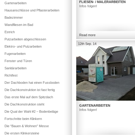
FLIESEN- / MALERARBEITEN
Gartenarbeiten
Infos folgen!
Hausanschlüsse und Pflasterarbeiten
Badezimmer
Wandfliesen im Bad
Estrich
Read more
Putzarbeiten abgeschlossen
12th Sep. 14
Elektro- und Putzarbeiten
Fugenarbeiten
Fenster und Türen
Sanitärarbeiten
Richtfest
Der Dachboden hat einen Fussboden
Die Dachkonstruktion ist fast fertig
Das erste Mal auf dem Spitzdach
Die Dachkonstruktion steht
GARTENARBEITEN
Infos folgen!
Die Qual der Wahl #2 – Bodenbeläge
Fortschritte beim Klinkern
Die “Bauen & Wohnen” Messe
Die ersten Klinkersteine