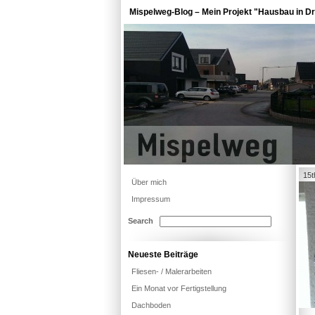
Mispelweg-Blog – Mein Projekt "Hausbau in Dr
15t
Über mich
Impressum
Search
Neueste Beiträge
Fliesen- / Malerarbeiten
Ein Monat vor Fertigstellung
Dachboden