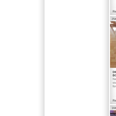
Re
25t
DI
B
Na
st
fü
Re
16t