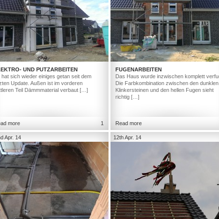
LEKTRO- UND PUTZARBEITEN
FUGENARBEITEN
 hat sich wieder einiges getan seit dem
Das Haus wurde inzwischen komplett verfu
tzten Update. Außen ist im vorderen
Die Farbkombination zwischen den dunklen
ttleren Teil Dämmmaterial verbaut […]
Klinkersteinen und den hellen Fugen sieht
richtig […]
ad more
1
Read more
d Apr. 14
12th Apr. 14