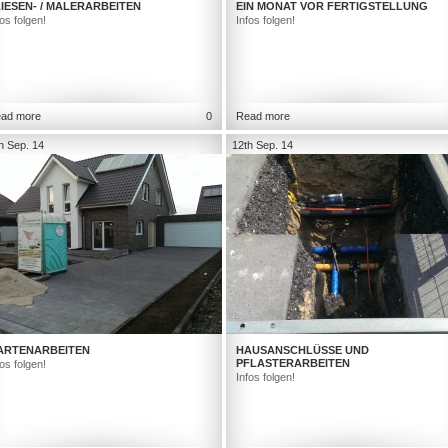
IESEN- / MALERARBEITEN
EIN MONAT VOR FERTIGSTELLUNG
fos folgen!
Infos folgen!
ad more
0
Read more
h Sep. 14
12th Sep. 14
ARTENARBEITEN
HAUSANSCHLÜSSE UND
PFLASTERARBEITEN
fos folgen!
Infos folgen!