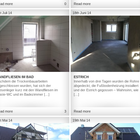
ad more
0
Read more
t Juli 14
18th Juni 14
ANDFLIESEN IM BAD
ESTRICH
chdem die Trockenbauarbeiten
Innerhalb von drei Tagen wurden die Rohre
geschlossen wurden, hat sich der
abgedeckt, die Fußbodenheizung installiert
iesenleger kurz mit den Wandfliesen im
und der Estrich gegossen – Wahnsinn, wie
ste-WC und im Badezimmer […]
[…]
ad more
3
Read more
t Mai 14
19th Mai 14