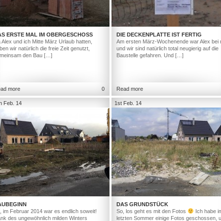
AS ERSTE MAL IM OBERGESCHOSS
DIE DECKENPLATTE IST FERTIG
 Alex und ich Mitte März Urlaub hatten,
Am ersten März-Wochenende war Alex bei 
ben wir natürlich die freie Zeit genutzt,
und wir sind natürlich total neugierig auf die
meinsam den Bau […]
Baustelle gefahren. Und […]
ad more
0
Read more
h Feb. 14
1st Feb. 14
AUBEGINN
DAS GRUNDSTÜCK
, im Februar 2014 war es endlich soweit!
So, los geht es mit den Fotos
Ich habe i
nk des ungewöhnlich milden Winters
letzten Sommer einige Fotos geschossen, 