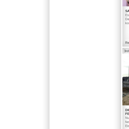
S
Es
Da
ko
Re
3rd
D
F
Nu
fa
Ei