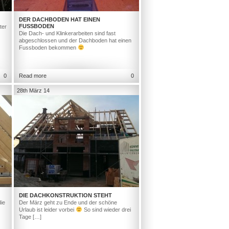
DER DACHBODEN HAT EINEN
FUSSBODEN
ter
Die Dach- und Klinkerarbeiten sind fast
abgeschlossen und der Dachboden hat einen
Fussboden bekommen
0
Read more
0
28th März 14
DIE DACHKONSTRUKTION STEHT
ie
Der März geht zu Ende und der schöne
Urlaub ist leider vorbei
So sind wieder drei
Tage […]