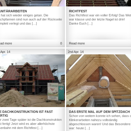
ANITÄRARBEITEN
RICHTFEST
 hat sich wieder einiges getan. Die
Das Richtfest war ein voller Erfolg! Das Wet
chpfannen sind nun auch auf der Rückseite
war klasse und der letzte Nagel ist drin!
mplett verlegt und das […]
Danke Euch […]
ad more
0
Read more
 Apr. 14
2nd Apr. 14
IE DACHKONSTRUKTION IST FAST
DAS ERSTE MAL AUF DEM SPITZDACH
ERTIG
Schon von weitem konnte ich sehen, dass d
r zwei Tage später ist die Dachkonstruktion
Klinkerarbeiten nahezu vollständig
st fertig! Jetzt wird es aber allerhöchste
abgeschlossen waren! Und das Besondere
senbahn mit dem Richtfest […]
war: heute […]