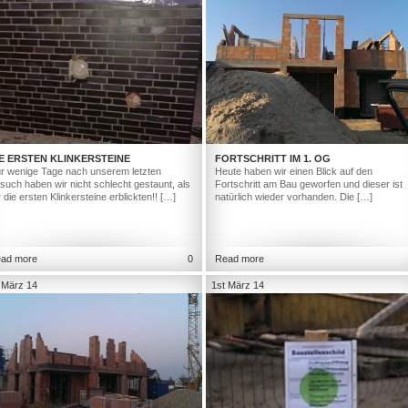
E ERSTEN KLINKERSTEINE
FORTSCHRITT IM 1. OG
r wenige Tage nach unserem letzten
Heute haben wir einen Blick auf den
such haben wir nicht schlecht gestaunt, als
Fortschritt am Bau geworfen und dieser ist
r die ersten Klinkersteine erblickten!! […]
natürlich wieder vorhanden. Die […]
ad more
0
Read more
 März 14
1st März 14