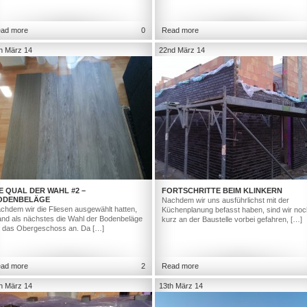
ad more
0
Read more
h März 14
22nd März 14
E QUAL DER WAHL #2 –
FORTSCHRITTE BEIM KLINKERN
ODENBELÄGE
Nachdem wir uns ausführlichst mit der
chdem wir die Fliesen ausgewählt hatten,
Küchenplanung befasst haben, sind wir noc
and als nächstes die Wahl der Bodenbeläge
kurz an der Baustelle vorbei gefahren, […]
r das Obergeschoss an. Da […]
ad more
2
Read more
h März 14
13th März 14