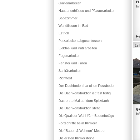
FL
Gartenarbeiten
In
Hausanschlüsse und Pflasterarbeiten
Badezimmer
Wandfliesen im Bad
Estrich
Re
Putzarbeiten abgeschlossen
12t
Elektro- und Putzarbeiten
Fugenarbeiten
Fenster und Türen
Sanitärarbeiten
Richtfest
Der Dachboden hat einen Fussboden
Die Dachkonstruktion ist fast fertig
Das erste Mal auf dem Spitzdach
Die Dachkonstruktion steht
G
In
Die Qual der Wahl #2 – Bodenbeläge
Fortschritte beim Klinkern
Die “Bauen & Wohnen” Messe
Die ersten Klinkersteine