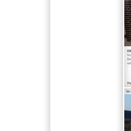
DI
Nu
Be
wi
Re
9th