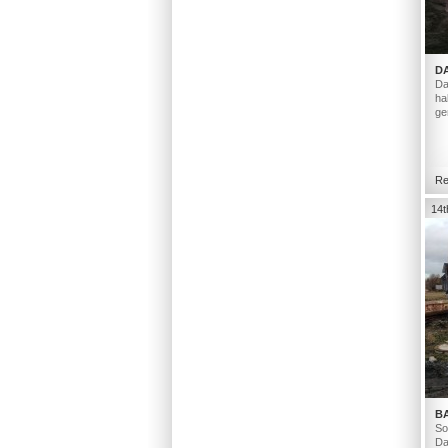
D
Da
ha
ge
Re
14t
B
So
Da