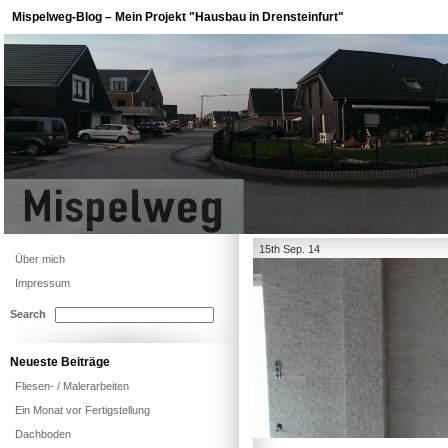
Mispelweg-Blog – Mein Projekt "Hausbau in Drensteinfurt"
15th Sep. 14
Über mich
Impressum
Search
Neueste Beiträge
Fliesen- / Malerarbeiten
Ein Monat vor Fertigstellung
Dachboden