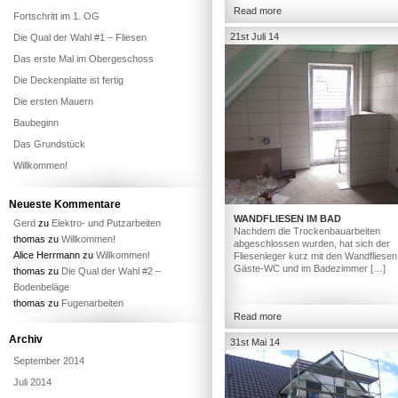
Read more
Fortschritt im 1. OG
21st Juli 14
Die Qual der Wahl #1 – Fliesen
Das erste Mal im Obergeschoss
Die Deckenplatte ist fertig
Die ersten Mauern
Baubeginn
Das Grundstück
Willkommen!
Neueste Kommentare
WANDFLIESEN IM BAD
Gerd
zu
Elektro- und Putzarbeiten
Nachdem die Trockenbauarbeiten
thomas
zu
Willkommen!
abgeschlossen wurden, hat sich der
Alice Herrmann
zu
Willkommen!
Fliesenleger kurz mit den Wandfliesen
Gäste-WC und im Badezimmer […]
thomas
zu
Die Qual der Wahl #2 –
Bodenbeläge
thomas
zu
Fugenarbeiten
Read more
Archiv
31st Mai 14
September 2014
Juli 2014