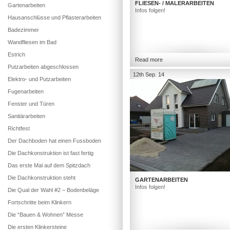
FLIESEN- / MALERARBEITEN
Gartenarbeiten
Infos folgen!
Hausanschlüsse und Pflasterarbeiten
Badezimmer
Wandfliesen im Bad
Estrich
Read more
Putzarbeiten abgeschlossen
12th Sep. 14
Elektro- und Putzarbeiten
Fugenarbeiten
Fenster und Türen
Sanitärarbeiten
Richtfest
Der Dachboden hat einen Fussboden
Die Dachkonstruktion ist fast fertig
Das erste Mal auf dem Spitzdach
Die Dachkonstruktion steht
GARTENARBEITEN
Infos folgen!
Die Qual der Wahl #2 – Bodenbeläge
Fortschritte beim Klinkern
Die “Bauen & Wohnen” Messe
Die ersten Klinkersteine