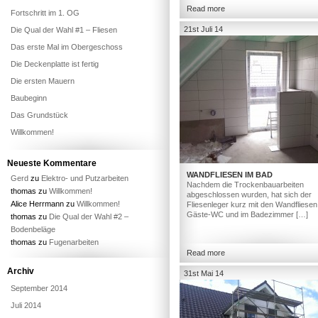
Read more
Fortschritt im 1. OG
21st Juli 14
Die Qual der Wahl #1 – Fliesen
Das erste Mal im Obergeschoss
Die Deckenplatte ist fertig
Die ersten Mauern
Baubeginn
Das Grundstück
Willkommen!
Neueste Kommentare
WANDFLIESEN IM BAD
Gerd
zu
Elektro- und Putzarbeiten
Nachdem die Trockenbauarbeiten
thomas
zu
Willkommen!
abgeschlossen wurden, hat sich der
Alice Herrmann
zu
Willkommen!
Fliesenleger kurz mit den Wandfliesen
Gäste-WC und im Badezimmer […]
thomas
zu
Die Qual der Wahl #2 –
Bodenbeläge
thomas
zu
Fugenarbeiten
Read more
Archiv
31st Mai 14
September 2014
Juli 2014