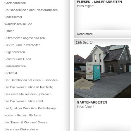
FLIESEN- / MALERARBEITEN
Gartenarbeiten
Infos folgen!
Hausanschlüsse und Pflasterarbeiten
Badezimmer
Wandfliesen im Bad
Estrich
Read more
Putzarbeiten abgeschlossen
12th Sep. 14
Elektro- und Putzarbeiten
Fugenarbeiten
Fenster und Türen
Sanitärarbeiten
Richtfest
Der Dachboden hat einen Fussboden
Die Dachkonstruktion ist fast fertig
Das erste Mal auf dem Spitzdach
Die Dachkonstruktion steht
GARTENARBEITEN
Infos folgen!
Die Qual der Wahl #2 – Bodenbeläge
Fortschritte beim Klinkern
Die “Bauen & Wohnen” Messe
Die ersten Klinkersteine