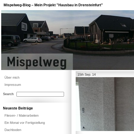
Mispelweg-Blog – Mein Projekt "Hausbau in Drensteinfurt"
15th Sep. 14
Über mich
Impressum
Search
Neueste Beiträge
Fliesen- / Malerarbeiten
Ein Monat vor Fertigstellung
Dachboden