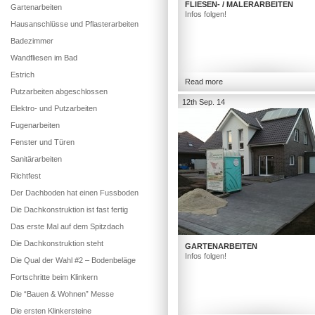
FLIESEN- / MALERARBEITEN
Gartenarbeiten
Infos folgen!
Hausanschlüsse und Pflasterarbeiten
Badezimmer
Wandfliesen im Bad
Estrich
Read more
Putzarbeiten abgeschlossen
12th Sep. 14
Elektro- und Putzarbeiten
Fugenarbeiten
Fenster und Türen
Sanitärarbeiten
Richtfest
Der Dachboden hat einen Fussboden
Die Dachkonstruktion ist fast fertig
Das erste Mal auf dem Spitzdach
Die Dachkonstruktion steht
GARTENARBEITEN
Infos folgen!
Die Qual der Wahl #2 – Bodenbeläge
Fortschritte beim Klinkern
Die “Bauen & Wohnen” Messe
Die ersten Klinkersteine