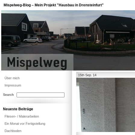
Mispelweg-Blog – Mein Projekt "Hausbau in Drensteinfurt"
15th Sep. 14
Über mich
Impressum
Search
Neueste Beiträge
Fliesen- / Malerarbeiten
Ein Monat vor Fertigstellung
Dachboden