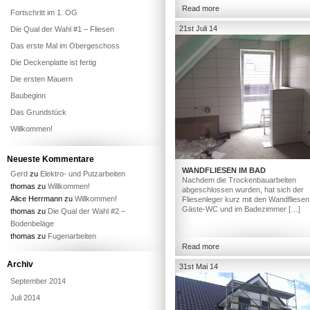
Read more
Fortschritt im 1. OG
21st Juli 14
Die Qual der Wahl #1 – Fliesen
Das erste Mal im Obergeschoss
Die Deckenplatte ist fertig
Die ersten Mauern
Baubeginn
Das Grundstück
Willkommen!
Neueste Kommentare
WANDFLIESEN IM BAD
Gerd
zu
Elektro- und Putzarbeiten
Nachdem die Trockenbauarbeiten
thomas
zu
Willkommen!
abgeschlossen wurden, hat sich der
Alice Herrmann
zu
Willkommen!
Fliesenleger kurz mit den Wandfliesen
Gäste-WC und im Badezimmer […]
thomas
zu
Die Qual der Wahl #2 –
Bodenbeläge
thomas
zu
Fugenarbeiten
Read more
Archiv
31st Mai 14
September 2014
Juli 2014