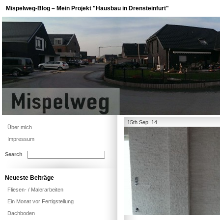
Mispelweg-Blog – Mein Projekt "Hausbau in Drensteinfurt"
15th Sep. 14
Über mich
Impressum
Search
Neueste Beiträge
Fliesen- / Malerarbeiten
Ein Monat vor Fertigstellung
Dachboden