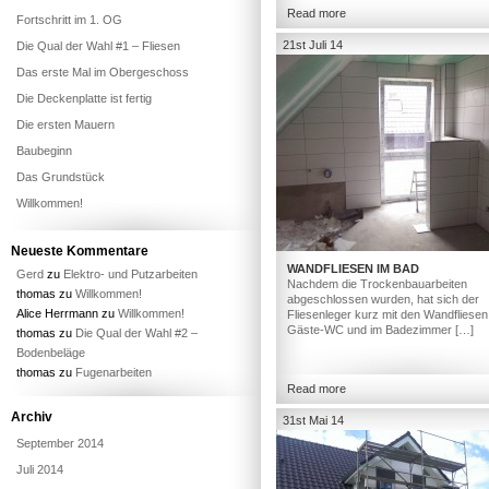
Read more
Fortschritt im 1. OG
21st Juli 14
Die Qual der Wahl #1 – Fliesen
Das erste Mal im Obergeschoss
Die Deckenplatte ist fertig
Die ersten Mauern
Baubeginn
Das Grundstück
Willkommen!
Neueste Kommentare
WANDFLIESEN IM BAD
Gerd
zu
Elektro- und Putzarbeiten
Nachdem die Trockenbauarbeiten
thomas
zu
Willkommen!
abgeschlossen wurden, hat sich der
Alice Herrmann
zu
Willkommen!
Fliesenleger kurz mit den Wandfliesen
Gäste-WC und im Badezimmer […]
thomas
zu
Die Qual der Wahl #2 –
Bodenbeläge
thomas
zu
Fugenarbeiten
Read more
Archiv
31st Mai 14
September 2014
Juli 2014