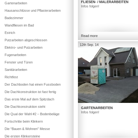
FLIESEN- / MALERARBEITEN
Gartenarbeiten
Infos folgen!
Hausanschlüsse und Pflasterarbeiten
Badezimmer
Wandfliesen im Bad
Estrich
Read more
Putzarbeiten abgeschlossen
12th Sep. 14
Elektro- und Putzarbeiten
Fugenarbeiten
Fenster und Türen
Sanitärarbeiten
Richtfest
Der Dachboden hat einen Fussboden
Die Dachkonstruktion ist fast fertig
Das erste Mal auf dem Spitzdach
Die Dachkonstruktion steht
GARTENARBEITEN
Infos folgen!
Die Qual der Wahl #2 – Bodenbeläge
Fortschritte beim Klinkern
Die “Bauen & Wohnen” Messe
Die ersten Klinkersteine