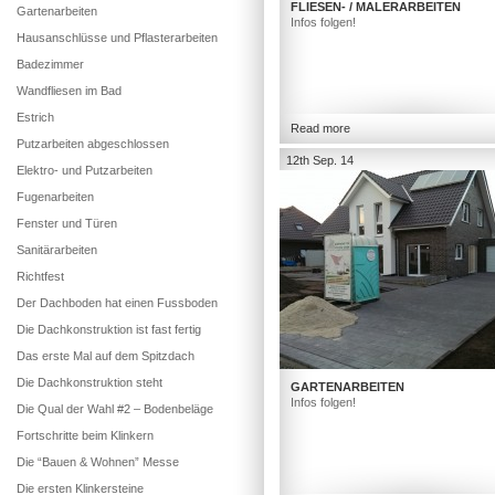
FLIESEN- / MALERARBEITEN
Gartenarbeiten
Infos folgen!
Hausanschlüsse und Pflasterarbeiten
Badezimmer
Wandfliesen im Bad
Estrich
Read more
Putzarbeiten abgeschlossen
12th Sep. 14
Elektro- und Putzarbeiten
Fugenarbeiten
Fenster und Türen
Sanitärarbeiten
Richtfest
Der Dachboden hat einen Fussboden
Die Dachkonstruktion ist fast fertig
Das erste Mal auf dem Spitzdach
Die Dachkonstruktion steht
GARTENARBEITEN
Infos folgen!
Die Qual der Wahl #2 – Bodenbeläge
Fortschritte beim Klinkern
Die “Bauen & Wohnen” Messe
Die ersten Klinkersteine