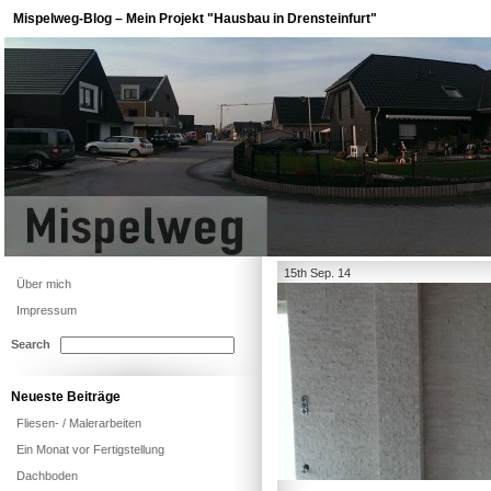
Mispelweg-Blog – Mein Projekt "Hausbau in Drensteinfurt"
15th Sep. 14
Über mich
Impressum
Search
Neueste Beiträge
Fliesen- / Malerarbeiten
Ein Monat vor Fertigstellung
Dachboden