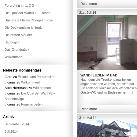
Read more
Fortschritt im 1. OG
21st Juli 14
Die Qual der Wahl #1 – Fliesen
Das erste Mal im Obergeschoss
Die Deckenplatte ist fertig
Die ersten Mauern
Baubeginn
Das Grundstück
Willkommen!
Neueste Kommentare
WANDFLIESEN IM BAD
Gerd
zu
Elektro- und Putzarbeiten
Nachdem die Trockenbauarbeiten
thomas
zu
Willkommen!
abgeschlossen wurden, hat sich der
Alice Herrmann
zu
Willkommen!
Fliesenleger kurz mit den Wandfliesen
Gäste-WC und im Badezimmer […]
thomas
zu
Die Qual der Wahl #2 –
Bodenbeläge
thomas
zu
Fugenarbeiten
Read more
Archiv
31st Mai 14
September 2014
Juli 2014