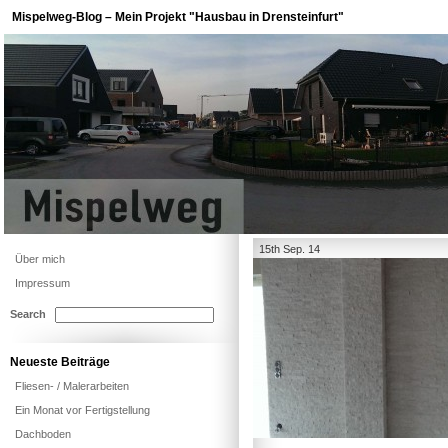
Mispelweg-Blog – Mein Projekt "Hausbau in Drensteinfurt"
15th Sep. 14
Über mich
Impressum
Search
Neueste Beiträge
Fliesen- / Malerarbeiten
Ein Monat vor Fertigstellung
Dachboden