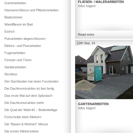
FLIESEN- / MALERARBEITEN
Gartenarbeiten
Infos folgen!
Hausanschlüsse und Pflasterarbeiten
Badezimmer
Wandfliesen im Bad
Estrich
Read more
Putzarbeiten abgeschlossen
12th Sep. 14
Elektro- und Putzarbeiten
Fugenarbeiten
Fenster und Türen
Sanitärarbeiten
Richtfest
Der Dachboden hat einen Fussboden
Die Dachkonstruktion ist fast fertig
Das erste Mal auf dem Spitzdach
Die Dachkonstruktion steht
GARTENARBEITEN
Infos folgen!
Die Qual der Wahl #2 – Bodenbeläge
Fortschritte beim Klinkern
Die “Bauen & Wohnen” Messe
Die ersten Klinkersteine