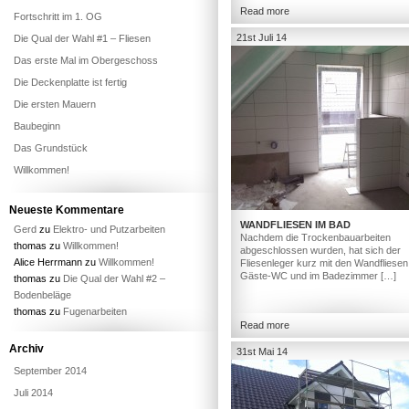
Read more
Fortschritt im 1. OG
21st Juli 14
Die Qual der Wahl #1 – Fliesen
Das erste Mal im Obergeschoss
Die Deckenplatte ist fertig
Die ersten Mauern
Baubeginn
Das Grundstück
Willkommen!
Neueste Kommentare
WANDFLIESEN IM BAD
Gerd
zu
Elektro- und Putzarbeiten
Nachdem die Trockenbauarbeiten
thomas
zu
Willkommen!
abgeschlossen wurden, hat sich der
Alice Herrmann
zu
Willkommen!
Fliesenleger kurz mit den Wandfliesen
Gäste-WC und im Badezimmer […]
thomas
zu
Die Qual der Wahl #2 –
Bodenbeläge
thomas
zu
Fugenarbeiten
Read more
Archiv
31st Mai 14
September 2014
Juli 2014