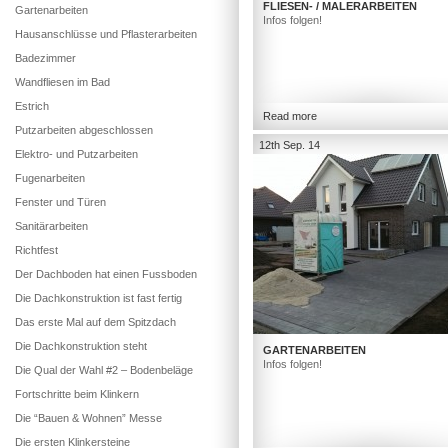
FLIESEN- / MALERARBEITEN
Gartenarbeiten
Infos folgen!
Hausanschlüsse und Pflasterarbeiten
Badezimmer
Wandfliesen im Bad
Estrich
Read more
Putzarbeiten abgeschlossen
12th Sep. 14
Elektro- und Putzarbeiten
Fugenarbeiten
Fenster und Türen
Sanitärarbeiten
Richtfest
Der Dachboden hat einen Fussboden
Die Dachkonstruktion ist fast fertig
Das erste Mal auf dem Spitzdach
Die Dachkonstruktion steht
GARTENARBEITEN
Infos folgen!
Die Qual der Wahl #2 – Bodenbeläge
Fortschritte beim Klinkern
Die “Bauen & Wohnen” Messe
Die ersten Klinkersteine