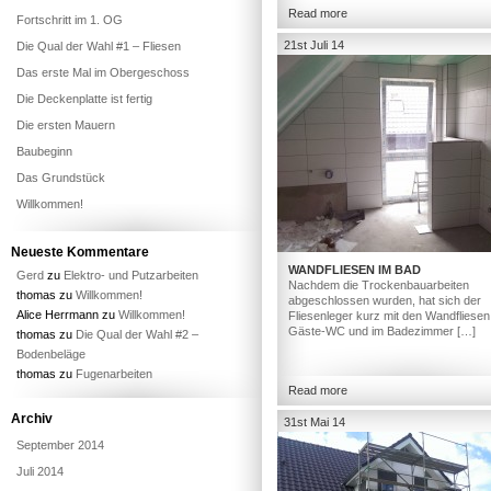
Read more
Fortschritt im 1. OG
21st Juli 14
Die Qual der Wahl #1 – Fliesen
Das erste Mal im Obergeschoss
Die Deckenplatte ist fertig
Die ersten Mauern
Baubeginn
Das Grundstück
Willkommen!
Neueste Kommentare
WANDFLIESEN IM BAD
Gerd
zu
Elektro- und Putzarbeiten
Nachdem die Trockenbauarbeiten
thomas
zu
Willkommen!
abgeschlossen wurden, hat sich der
Alice Herrmann
zu
Willkommen!
Fliesenleger kurz mit den Wandfliesen
Gäste-WC und im Badezimmer […]
thomas
zu
Die Qual der Wahl #2 –
Bodenbeläge
thomas
zu
Fugenarbeiten
Read more
Archiv
31st Mai 14
September 2014
Juli 2014