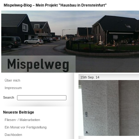
Mispelweg-Blog – Mein Projekt "Hausbau in Drensteinfurt"
15th Sep. 14
Über mich
Impressum
Search
Neueste Beiträge
Fliesen- / Malerarbeiten
Ein Monat vor Fertigstellung
Dachboden