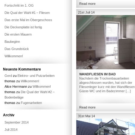
Read more
Fortschritt im 1. OG
21st Juli 14
Die Qual der Wahl #1 – Fliesen
Das erste Mal im Obergeschoss
Die Deckenplatte ist fertig
Die ersten Mauern
Baubeginn
Das Grundstück
Willkommen!
Neueste Kommentare
WANDFLIESEN IM BAD
Gerd
zu
Elektro- und Putzarbeiten
Nachdem die Trockenbauarbeiten
thomas
zu
Willkommen!
abgeschlossen wurden, hat sich der
Alice Herrmann
zu
Willkommen!
Fliesenleger kurz mit den Wandfliesen
Gäste-WC und im Badezimmer […]
thomas
zu
Die Qual der Wahl #2 –
Bodenbeläge
thomas
zu
Fugenarbeiten
Read more
Archiv
31st Mai 14
September 2014
Juli 2014