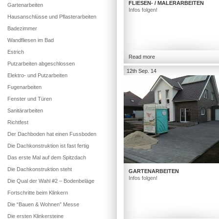
FLIESEN- / MALERARBEITEN
Gartenarbeiten
Infos folgen!
Hausanschlüsse und Pflasterarbeiten
Badezimmer
Wandfliesen im Bad
Estrich
Read more
Putzarbeiten abgeschlossen
12th Sep. 14
Elektro- und Putzarbeiten
Fugenarbeiten
Fenster und Türen
Sanitärarbeiten
Richtfest
Der Dachboden hat einen Fussboden
Die Dachkonstruktion ist fast fertig
Das erste Mal auf dem Spitzdach
Die Dachkonstruktion steht
GARTENARBEITEN
Infos folgen!
Die Qual der Wahl #2 – Bodenbeläge
Fortschritte beim Klinkern
Die “Bauen & Wohnen” Messe
Die ersten Klinkersteine