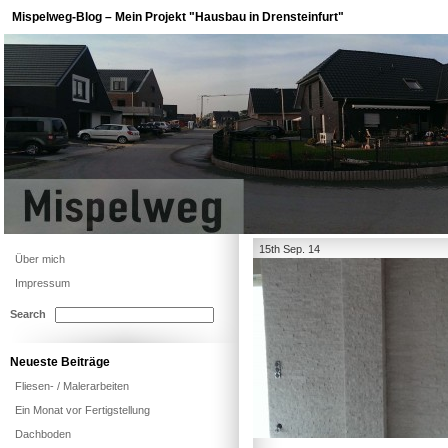
Mispelweg-Blog – Mein Projekt "Hausbau in Drensteinfurt"
15th Sep. 14
Über mich
Impressum
Search
Neueste Beiträge
Fliesen- / Malerarbeiten
Ein Monat vor Fertigstellung
Dachboden