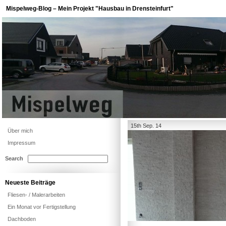
Mispelweg-Blog – Mein Projekt "Hausbau in Drensteinfurt"
15th Sep. 14
Über mich
Impressum
Search
Neueste Beiträge
Fliesen- / Malerarbeiten
Ein Monat vor Fertigstellung
Dachboden