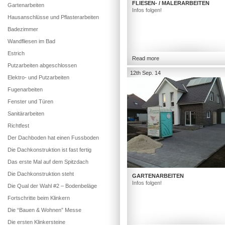
FLIESEN- / MALERARBEITEN
Gartenarbeiten
Infos folgen!
Hausanschlüsse und Pflasterarbeiten
Badezimmer
Wandfliesen im Bad
Estrich
Read more
Putzarbeiten abgeschlossen
12th Sep. 14
Elektro- und Putzarbeiten
Fugenarbeiten
Fenster und Türen
Sanitärarbeiten
Richtfest
Der Dachboden hat einen Fussboden
Die Dachkonstruktion ist fast fertig
Das erste Mal auf dem Spitzdach
Die Dachkonstruktion steht
GARTENARBEITEN
Infos folgen!
Die Qual der Wahl #2 – Bodenbeläge
Fortschritte beim Klinkern
Die “Bauen & Wohnen” Messe
Die ersten Klinkersteine