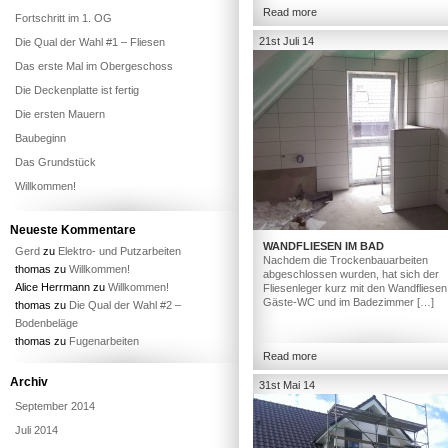
Read more
Fortschritt im 1. OG
21st Juli 14
Die Qual der Wahl #1 – Fliesen
Das erste Mal im Obergeschoss
Die Deckenplatte ist fertig
Die ersten Mauern
Baubeginn
Das Grundstück
Willkommen!
Neueste Kommentare
WANDFLIESEN IM BAD
Gerd
zu
Elektro- und Putzarbeiten
Nachdem die Trockenbauarbeiten
thomas
zu
Willkommen!
abgeschlossen wurden, hat sich der
Alice Herrmann
zu
Willkommen!
Fliesenleger kurz mit den Wandfliesen
Gäste-WC und im Badezimmer […]
thomas
zu
Die Qual der Wahl #2 –
Bodenbeläge
thomas
zu
Fugenarbeiten
Read more
Archiv
31st Mai 14
September 2014
Juli 2014