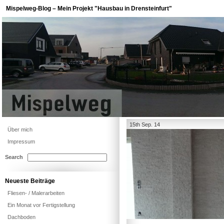
Mispelweg-Blog – Mein Projekt "Hausbau in Drensteinfurt"
15th Sep. 14
Über mich
Impressum
Search
Neueste Beiträge
Fliesen- / Malerarbeiten
Ein Monat vor Fertigstellung
Dachboden