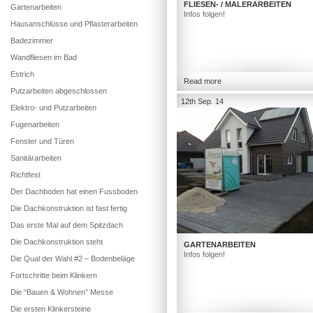
FLIESEN- / MALERARBEITEN
Gartenarbeiten
Infos folgen!
Hausanschlüsse und Pflasterarbeiten
Badezimmer
Wandfliesen im Bad
Estrich
Read more
Putzarbeiten abgeschlossen
12th Sep. 14
Elektro- und Putzarbeiten
Fugenarbeiten
Fenster und Türen
Sanitärarbeiten
Richtfest
Der Dachboden hat einen Fussboden
Die Dachkonstruktion ist fast fertig
Das erste Mal auf dem Spitzdach
Die Dachkonstruktion steht
GARTENARBEITEN
Infos folgen!
Die Qual der Wahl #2 – Bodenbeläge
Fortschritte beim Klinkern
Die “Bauen & Wohnen” Messe
Die ersten Klinkersteine