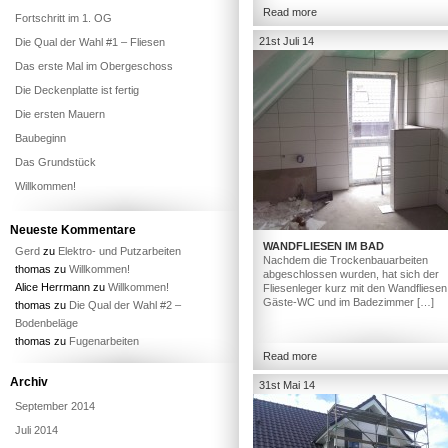
Read more
Fortschritt im 1. OG
21st Juli 14
Die Qual der Wahl #1 – Fliesen
Das erste Mal im Obergeschoss
Die Deckenplatte ist fertig
Die ersten Mauern
Baubeginn
Das Grundstück
Willkommen!
Neueste Kommentare
WANDFLIESEN IM BAD
Gerd
zu
Elektro- und Putzarbeiten
Nachdem die Trockenbauarbeiten
thomas
zu
Willkommen!
abgeschlossen wurden, hat sich der
Alice Herrmann
zu
Willkommen!
Fliesenleger kurz mit den Wandfliesen
Gäste-WC und im Badezimmer […]
thomas
zu
Die Qual der Wahl #2 –
Bodenbeläge
thomas
zu
Fugenarbeiten
Read more
Archiv
31st Mai 14
September 2014
Juli 2014