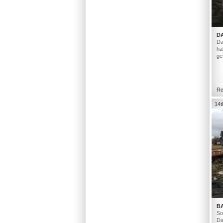
D
Da
ha
ge
Re
14t
B
So
Da