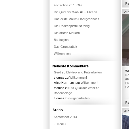
Re
Fortschritt im 1. OG
21s
Die Qual der Wahl #1 – Fliesen
Das erste Mal im Obergeschoss
Die Deckenplatte ist fertig
Die ersten Mauern
Baubeginn
Das Grundstück
Willkommen!
Neueste Kommentare
W
Gerd
zu
Elektro- und Putzarbeiten
Na
thomas
zu
Willkommen!
ab
Alice Herrmann
zu
Willkommen!
Fl
Gä
thomas
zu
Die Qual der Wahl #2 –
Bodenbeläge
thomas
zu
Fugenarbeiten
Re
Archiv
31s
September 2014
Juli 2014