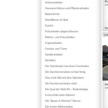
FL
Gartenarbeiten
In
Hausanschlüsse und Pflasterarbeiten
Badezimmer
Wandfliesen im Bad
Estrich
Re
Putzarbeiten abgeschlossen
12t
Elektro- und Putzarbeiten
Fugenarbeiten
Fenster und Türen
Sanitärarbeiten
Richtfest
Der Dachboden hat einen Fussboden
Die Dachkonstruktion ist fast fertig
Das erste Mal auf dem Spitzdach
Die Dachkonstruktion steht
G
In
Die Qual der Wahl #2 – Bodenbeläge
Fortschritte beim Klinkern
Die “Bauen & Wohnen” Messe
Die ersten Klinkersteine