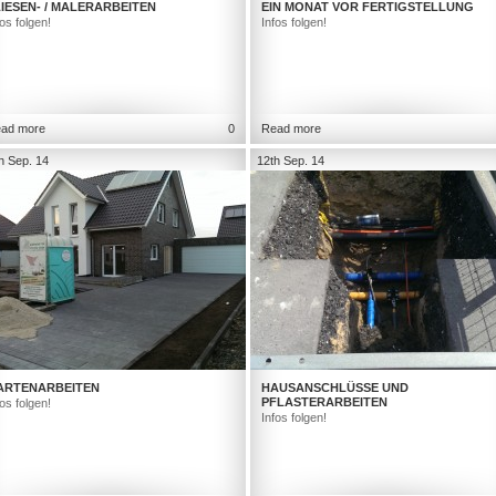
IESEN- / MALERARBEITEN
EIN MONAT VOR FERTIGSTELLUNG
fos folgen!
Infos folgen!
ad more
0
Read more
h Sep. 14
12th Sep. 14
ARTENARBEITEN
HAUSANSCHLÜSSE UND
PFLASTERARBEITEN
fos folgen!
Infos folgen!