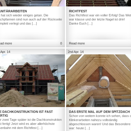
ANITÄRARBEITEN
RICHTFEST
 hat sich wieder einiges getan. Die
Das Richtfest war ein voller Erfolg! Das Wet
chpfannen sind nun auch auf der Rückseite
war klasse und der letzte Nagel ist drin!
mplett verlegt und das […]
Danke Euch […]
ad more
0
Read more
 Apr. 14
2nd Apr. 14
IE DACHKONSTRUKTION IST FAST
DAS ERSTE MAL AUF DEM SPITZDACH
ERTIG
Schon von weitem konnte ich sehen, dass d
r zwei Tage später ist die Dachkonstruktion
Klinkerarbeiten nahezu vollständig
st fertig! Jetzt wird es aber allerhöchste
abgeschlossen waren! Und das Besondere
senbahn mit dem Richtfest […]
war: heute […]