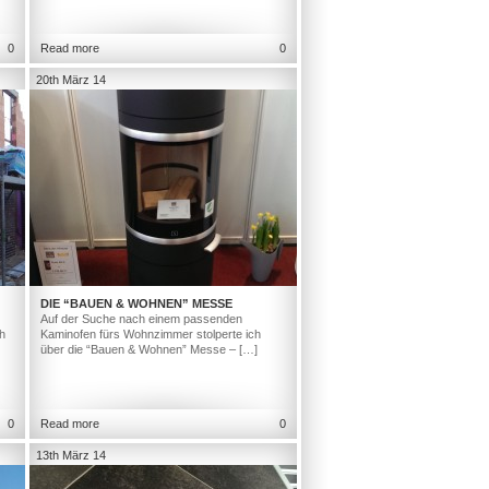
0
Read more
0
20th März 14
DIE “BAUEN & WOHNEN” MESSE
Auf der Suche nach einem passenden
h
Kaminofen fürs Wohnzimmer stolperte ich
über die “Bauen & Wohnen” Messe – […]
0
Read more
0
13th März 14