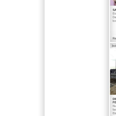
S
Es
Da
ko
Re
3rd
D
F
Nu
fa
Ei