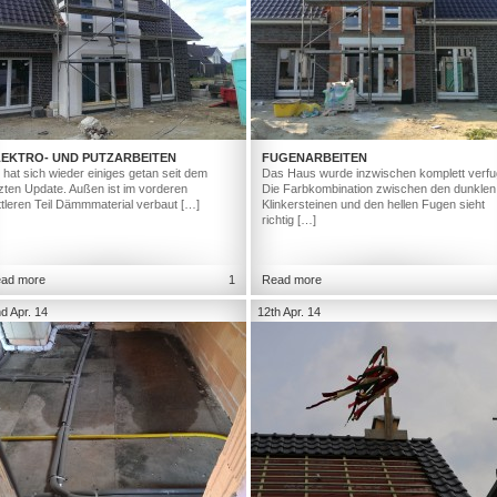
LEKTRO- UND PUTZARBEITEN
FUGENARBEITEN
 hat sich wieder einiges getan seit dem
Das Haus wurde inzwischen komplett verfu
tzten Update. Außen ist im vorderen
Die Farbkombination zwischen den dunklen
ttleren Teil Dämmmaterial verbaut […]
Klinkersteinen und den hellen Fugen sieht
richtig […]
ad more
1
Read more
d Apr. 14
12th Apr. 14