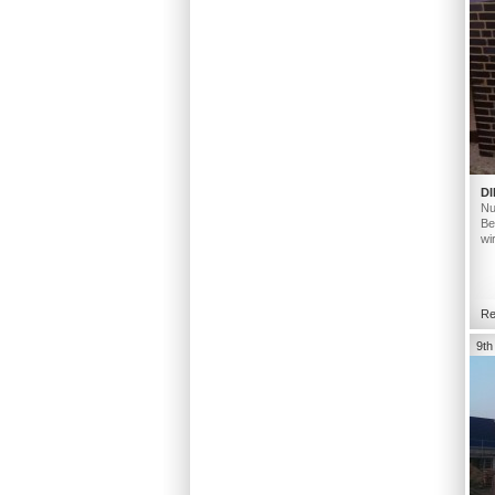
DI
Nu
Be
wi
Re
9th