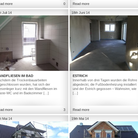
ad more
0
Read more
t Juli 14
18th Juni 14
ANDFLIESEN IM BAD
ESTRICH
chdem die Trockenbauarbeiten
Innerhalb von drei Tagen wurden die Rohre
geschlossen wurden, hat sich der
abgedeckt, die Fußbodenheizung installiert
iesenleger kurz mit den Wandfliesen im
und der Estrich gegossen – Wahnsinn, wie
ste-WC und im Badezimmer […]
[…]
ad more
3
Read more
t Mai 14
19th Mai 14