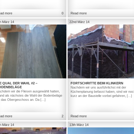
ad more
0
Read more
h März 14
22nd März 14
E QUAL DER WAHL #2 –
FORTSCHRITTE BEIM KLINKERN
ODENBELÄGE
Nachdem wir uns ausführlichst mit der
chdem wir die Fliesen ausgewählt hatten,
Küchenplanung befasst haben, sind wir noc
and als nächstes die Wahl der Bodenbeläge
kurz an der Baustelle vorbei gefahren, […]
r das Obergeschoss an. Da […]
ad more
2
Read more
h März 14
13th März 14