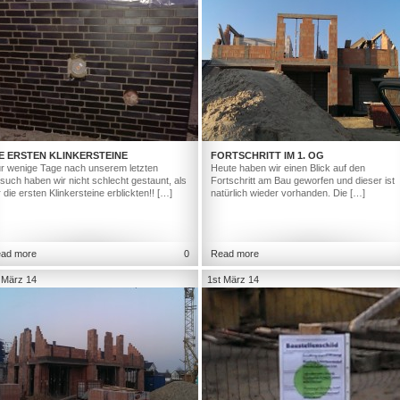
E ERSTEN KLINKERSTEINE
FORTSCHRITT IM 1. OG
r wenige Tage nach unserem letzten
Heute haben wir einen Blick auf den
such haben wir nicht schlecht gestaunt, als
Fortschritt am Bau geworfen und dieser ist
r die ersten Klinkersteine erblickten!! […]
natürlich wieder vorhanden. Die […]
ad more
0
Read more
 März 14
1st März 14