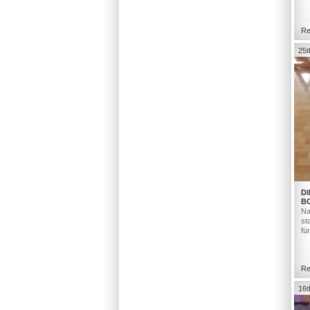
Re
25t
DI
B
Na
st
fü
Re
16t