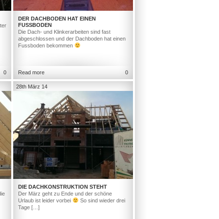
DER DACHBODEN HAT EINEN
FUSSBODEN
ter
Die Dach- und Klinkerarbeiten sind fast
abgeschlossen und der Dachboden hat einen
Fussboden bekommen
0
Read more
0
28th März 14
DIE DACHKONSTRUKTION STEHT
ie
Der März geht zu Ende und der schöne
Urlaub ist leider vorbei
So sind wieder drei
Tage […]