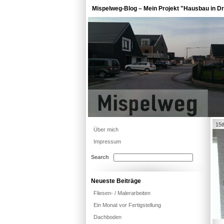
Mispelweg-Blog – Mein Projekt "Hausbau in Dr
15t
Über mich
Impressum
Search
Neueste Beiträge
Fliesen- / Malerarbeiten
Ein Monat vor Fertigstellung
Dachboden