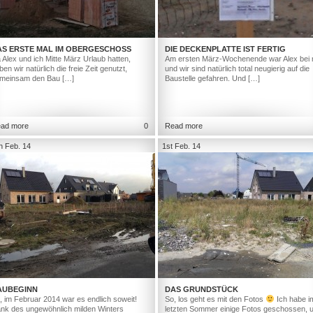
AS ERSTE MAL IM OBERGESCHOSS
DIE DECKENPLATTE IST FERTIG
 Alex und ich Mitte März Urlaub hatten,
Am ersten März-Wochenende war Alex bei 
ben wir natürlich die freie Zeit genutzt,
und wir sind natürlich total neugierig auf die
meinsam den Bau […]
Baustelle gefahren. Und […]
ad more
0
Read more
h Feb. 14
1st Feb. 14
AUBEGINN
DAS GRUNDSTÜCK
, im Februar 2014 war es endlich soweit!
So, los geht es mit den Fotos
Ich habe i
nk des ungewöhnlich milden Winters
letzten Sommer einige Fotos geschossen, 