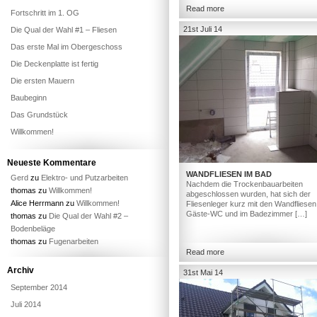
Read more
Fortschritt im 1. OG
21st Juli 14
Die Qual der Wahl #1 – Fliesen
Das erste Mal im Obergeschoss
Die Deckenplatte ist fertig
Die ersten Mauern
Baubeginn
Das Grundstück
Willkommen!
Neueste Kommentare
WANDFLIESEN IM BAD
Gerd
zu
Elektro- und Putzarbeiten
Nachdem die Trockenbauarbeiten
thomas
zu
Willkommen!
abgeschlossen wurden, hat sich der
Alice Herrmann
zu
Willkommen!
Fliesenleger kurz mit den Wandfliesen
Gäste-WC und im Badezimmer […]
thomas
zu
Die Qual der Wahl #2 –
Bodenbeläge
thomas
zu
Fugenarbeiten
Read more
Archiv
31st Mai 14
September 2014
Juli 2014