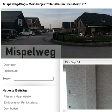
Mispelweg-Blog – Mein Projekt "Hausbau in Drensteinfurt"
15th Sep. 14
Über mich
Impressum
Search
Neueste Beiträge
Fliesen- / Malerarbeiten
Ein Monat vor Fertigstellung
Dachboden