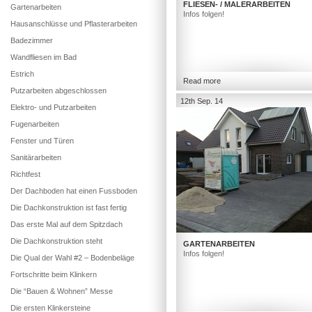
FLIESEN- / MALERARBEITEN
Gartenarbeiten
Infos folgen!
Hausanschlüsse und Pflasterarbeiten
Badezimmer
Wandfliesen im Bad
Estrich
Read more
Putzarbeiten abgeschlossen
12th Sep. 14
Elektro- und Putzarbeiten
Fugenarbeiten
Fenster und Türen
Sanitärarbeiten
Richtfest
Der Dachboden hat einen Fussboden
Die Dachkonstruktion ist fast fertig
Das erste Mal auf dem Spitzdach
Die Dachkonstruktion steht
GARTENARBEITEN
Infos folgen!
Die Qual der Wahl #2 – Bodenbeläge
Fortschritte beim Klinkern
Die “Bauen & Wohnen” Messe
Die ersten Klinkersteine