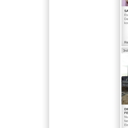
S
Es
Da
ko
Re
3rd
D
F
Nu
fa
Ei