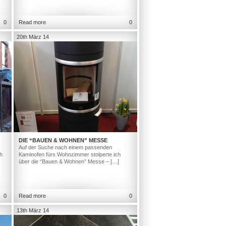
0
Read more
0
20th März 14
DIE “BAUEN & WOHNEN” MESSE
Auf der Suche nach einem passenden
h
Kaminofen fürs Wohnzimmer stolperte ich
über die “Bauen & Wohnen” Messe – […]
0
Read more
0
13th März 14