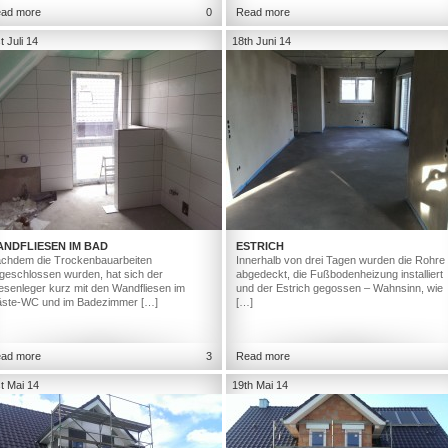
ad more
0
Read more
t Juli 14
18th Juni 14
ANDFLIESEN IM BAD
ESTRICH
chdem die Trockenbauarbeiten
Innerhalb von drei Tagen wurden die Rohre
geschlossen wurden, hat sich der
abgedeckt, die Fußbodenheizung installiert
iesenleger kurz mit den Wandfliesen im
und der Estrich gegossen – Wahnsinn, wie
ste-WC und im Badezimmer […]
[…]
ad more
3
Read more
t Mai 14
19th Mai 14