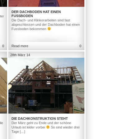
DER DACHBODEN HAT EINEN
FUSSBODEN
ter
Die Dach- und Klinkerarbeiten sind fast
abgeschlossen und der Dachboden hat einen
Fussboden bekommen
0
Read more
0
28th März 14
DIE DACHKONSTRUKTION STEHT
ie
Der März geht zu Ende und der schöne
Urlaub ist leider vorbei
So sind wieder drei
Tage […]