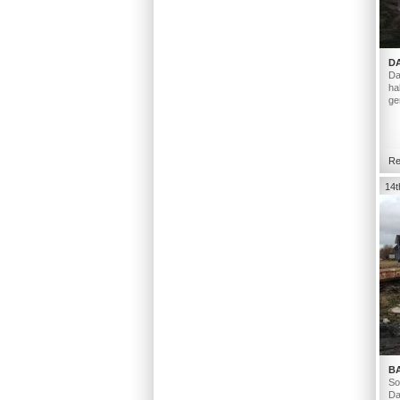
D
Da
ha
ge
Re
14t
B
So
Da