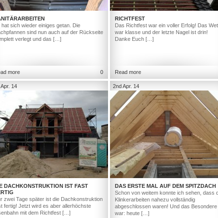
ANITÄRARBEITEN
RICHTFEST
 hat sich wieder einiges getan. Die
Das Richtfest war ein voller Erfolg! Das Wet
chpfannen sind nun auch auf der Rückseite
war klasse und der letzte Nagel ist drin!
mplett verlegt und das […]
Danke Euch […]
ad more
0
Read more
 Apr. 14
2nd Apr. 14
IE DACHKONSTRUKTION IST FAST
DAS ERSTE MAL AUF DEM SPITZDACH
ERTIG
Schon von weitem konnte ich sehen, dass d
r zwei Tage später ist die Dachkonstruktion
Klinkerarbeiten nahezu vollständig
st fertig! Jetzt wird es aber allerhöchste
abgeschlossen waren! Und das Besondere
senbahn mit dem Richtfest […]
war: heute […]