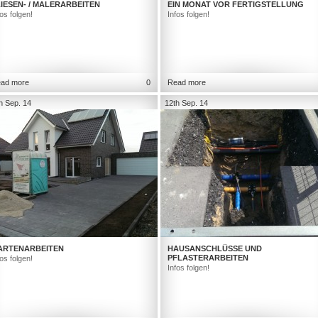
IESEN- / MALERARBEITEN
EIN MONAT VOR FERTIGSTELLUNG
fos folgen!
Infos folgen!
ad more
0
Read more
h Sep. 14
12th Sep. 14
ARTENARBEITEN
HAUSANSCHLÜSSE UND
PFLASTERARBEITEN
fos folgen!
Infos folgen!