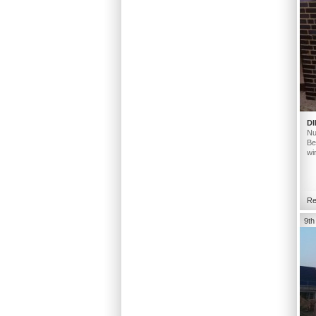
DI
Nu
Be
wi
Re
9th