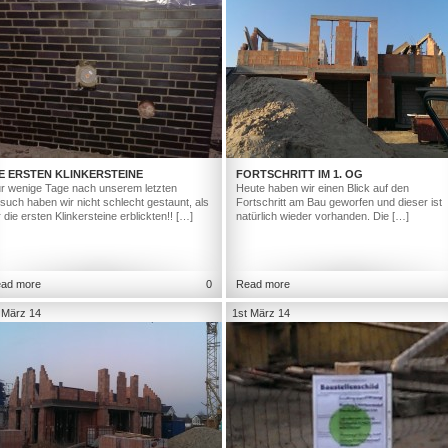
E ERSTEN KLINKERSTEINE
FORTSCHRITT IM 1. OG
r wenige Tage nach unserem letzten
Heute haben wir einen Blick auf den
such haben wir nicht schlecht gestaunt, als
Fortschritt am Bau geworfen und dieser ist
r die ersten Klinkersteine erblickten!! […]
natürlich wieder vorhanden. Die […]
ad more
0
Read more
 März 14
1st März 14