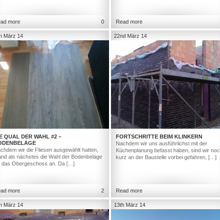
ad more
0
Read more
h März 14
22nd März 14
E QUAL DER WAHL #2 –
FORTSCHRITTE BEIM KLINKERN
ODENBELÄGE
Nachdem wir uns ausführlichst mit der
chdem wir die Fliesen ausgewählt hatten,
Küchenplanung befasst haben, sind wir noc
and als nächstes die Wahl der Bodenbeläge
kurz an der Baustelle vorbei gefahren, […]
r das Obergeschoss an. Da […]
ad more
2
Read more
h März 14
13th März 14