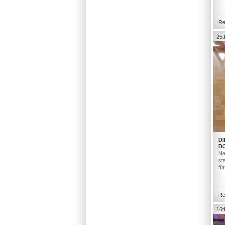
Re
25t
DI
B
Na
st
fü
Re
16t