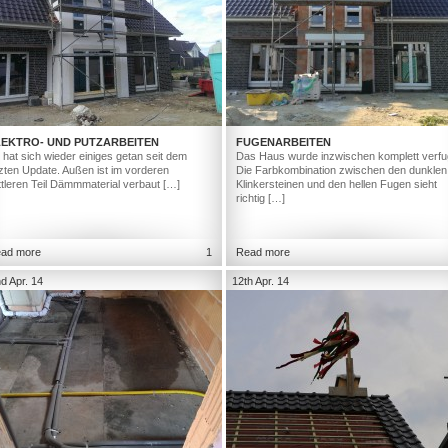
LEKTRO- UND PUTZARBEITEN
FUGENARBEITEN
 hat sich wieder einiges getan seit dem
Das Haus wurde inzwischen komplett verfu
tzten Update. Außen ist im vorderen
Die Farbkombination zwischen den dunklen
ttleren Teil Dämmmaterial verbaut […]
Klinkersteinen und den hellen Fugen sieht
richtig […]
ad more
1
Read more
d Apr. 14
12th Apr. 14