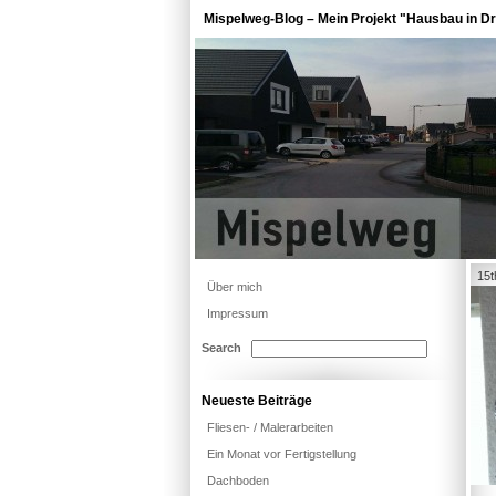
Mispelweg-Blog – Mein Projekt "Hausbau in Dr
15t
Über mich
Impressum
Search
Neueste Beiträge
Fliesen- / Malerarbeiten
Ein Monat vor Fertigstellung
Dachboden