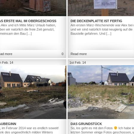
AS ERSTE MAL IM OBERGESCHOSS
DIE DECKENPLATTE IST FERTIG
 Alex und ich Mitte März Urlaub hatten,
Am ersten März-Wochenende war Alex bei 
ben wir natürlich die freie Zeit genutzt,
und wir sind natürlich total neugierig auf die
meinsam den Bau […]
Baustelle gefahren. Und […]
ad more
0
Read more
h Feb. 14
1st Feb. 14
AUBEGINN
DAS GRUNDSTÜCK
, im Februar 2014 war es endlich soweit!
So, los geht es mit den Fotos
Ich habe i
nk des ungewöhnlich milden Winters
letzten Sommer einige Fotos geschossen, 