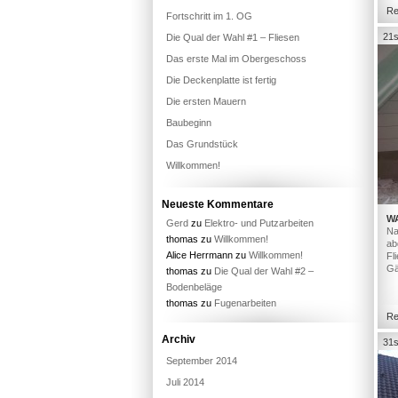
Re
Fortschritt im 1. OG
21s
Die Qual der Wahl #1 – Fliesen
Das erste Mal im Obergeschoss
Die Deckenplatte ist fertig
Die ersten Mauern
Baubeginn
Das Grundstück
Willkommen!
Neueste Kommentare
W
Gerd
zu
Elektro- und Putzarbeiten
Na
thomas
zu
Willkommen!
ab
Alice Herrmann
zu
Willkommen!
Fl
Gä
thomas
zu
Die Qual der Wahl #2 –
Bodenbeläge
thomas
zu
Fugenarbeiten
Re
Archiv
31s
September 2014
Juli 2014