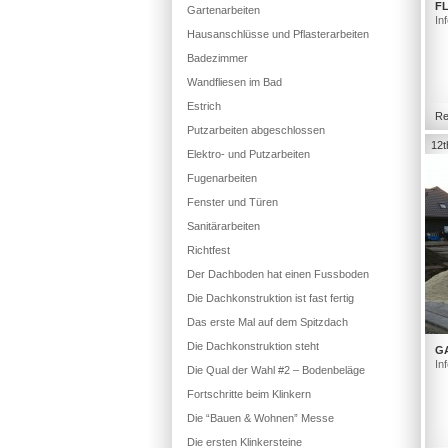
FL
Gartenarbeiten
In
Hausanschlüsse und Pflasterarbeiten
Badezimmer
Wandfliesen im Bad
Estrich
Re
Putzarbeiten abgeschlossen
12t
Elektro- und Putzarbeiten
Fugenarbeiten
Fenster und Türen
Sanitärarbeiten
Richtfest
Der Dachboden hat einen Fussboden
Die Dachkonstruktion ist fast fertig
Das erste Mal auf dem Spitzdach
Die Dachkonstruktion steht
G
In
Die Qual der Wahl #2 – Bodenbeläge
Fortschritte beim Klinkern
Die “Bauen & Wohnen” Messe
Die ersten Klinkersteine