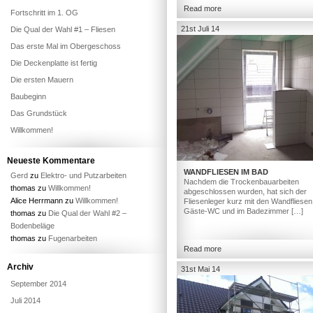
Read more
Fortschritt im 1. OG
21st Juli 14
Die Qual der Wahl #1 – Fliesen
Das erste Mal im Obergeschoss
Die Deckenplatte ist fertig
Die ersten Mauern
Baubeginn
Das Grundstück
Willkommen!
Neueste Kommentare
WANDFLIESEN IM BAD
Gerd
zu
Elektro- und Putzarbeiten
Nachdem die Trockenbauarbeiten
thomas
zu
Willkommen!
abgeschlossen wurden, hat sich der
Alice Herrmann
zu
Willkommen!
Fliesenleger kurz mit den Wandfliesen
Gäste-WC und im Badezimmer […]
thomas
zu
Die Qual der Wahl #2 –
Bodenbeläge
thomas
zu
Fugenarbeiten
Read more
Archiv
31st Mai 14
September 2014
Juli 2014