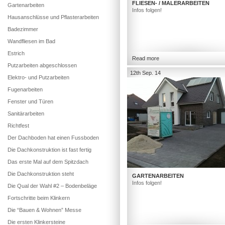
FLIESEN- / MALERARBEITEN
Gartenarbeiten
Infos folgen!
Hausanschlüsse und Pflasterarbeiten
Badezimmer
Wandfliesen im Bad
Estrich
Read more
Putzarbeiten abgeschlossen
12th Sep. 14
Elektro- und Putzarbeiten
Fugenarbeiten
Fenster und Türen
Sanitärarbeiten
Richtfest
Der Dachboden hat einen Fussboden
Die Dachkonstruktion ist fast fertig
Das erste Mal auf dem Spitzdach
Die Dachkonstruktion steht
GARTENARBEITEN
Infos folgen!
Die Qual der Wahl #2 – Bodenbeläge
Fortschritte beim Klinkern
Die “Bauen & Wohnen” Messe
Die ersten Klinkersteine