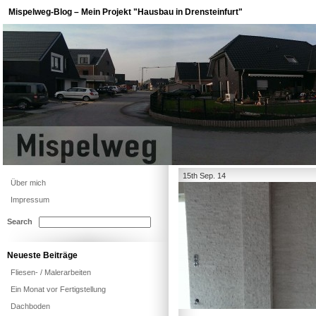
Mispelweg-Blog – Mein Projekt "Hausbau in Drensteinfurt"
15th Sep. 14
Über mich
Impressum
Search
Neueste Beiträge
Fliesen- / Malerarbeiten
Ein Monat vor Fertigstellung
Dachboden