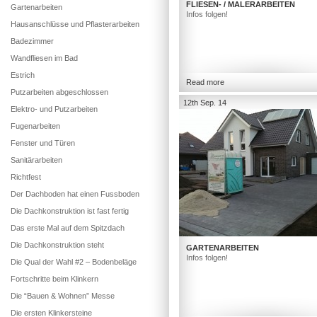
FLIESEN- / MALERARBEITEN
Gartenarbeiten
Infos folgen!
Hausanschlüsse und Pflasterarbeiten
Badezimmer
Wandfliesen im Bad
Estrich
Read more
Putzarbeiten abgeschlossen
12th Sep. 14
Elektro- und Putzarbeiten
Fugenarbeiten
Fenster und Türen
Sanitärarbeiten
Richtfest
Der Dachboden hat einen Fussboden
Die Dachkonstruktion ist fast fertig
Das erste Mal auf dem Spitzdach
Die Dachkonstruktion steht
GARTENARBEITEN
Infos folgen!
Die Qual der Wahl #2 – Bodenbeläge
Fortschritte beim Klinkern
Die “Bauen & Wohnen” Messe
Die ersten Klinkersteine