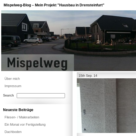
Mispelweg-Blog – Mein Projekt "Hausbau in Drensteinfurt"
15th Sep. 14
Über mich
Impressum
Search
Neueste Beiträge
Fliesen- / Malerarbeiten
Ein Monat vor Fertigstellung
Dachboden