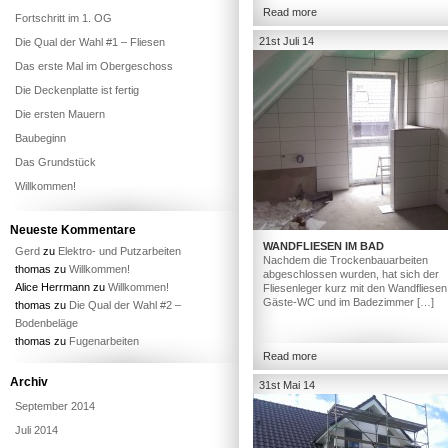
Read more
Fortschritt im 1. OG
21st Juli 14
Die Qual der Wahl #1 – Fliesen
Das erste Mal im Obergeschoss
Die Deckenplatte ist fertig
Die ersten Mauern
Baubeginn
Das Grundstück
Willkommen!
Neueste Kommentare
WANDFLIESEN IM BAD
Gerd
zu
Elektro- und Putzarbeiten
Nachdem die Trockenbauarbeiten
thomas
zu
Willkommen!
abgeschlossen wurden, hat sich der
Alice Herrmann
zu
Willkommen!
Fliesenleger kurz mit den Wandfliesen
Gäste-WC und im Badezimmer […]
thomas
zu
Die Qual der Wahl #2 –
Bodenbeläge
thomas
zu
Fugenarbeiten
Read more
Archiv
31st Mai 14
September 2014
Juli 2014