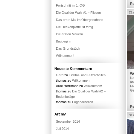
Re
Fortschritt im 1. OG
21s
Die Qual der Wahl #1 – Fliesen
Das erste Mal im Obergeschoss
Die Deckenplatte ist fertig
Die ersten Mauern
Baubeginn
Das Grundstück
Willkommen!
Neueste Kommentare
W
Gerd
zu
Elektro- und Putzarbeiten
Na
thomas
zu
Willkommen!
ab
Alice Herrmann
zu
Willkommen!
Fl
Gä
thomas
zu
Die Qual der Wahl #2 –
Bodenbeläge
thomas
zu
Fugenarbeiten
Re
Archiv
31s
September 2014
Juli 2014