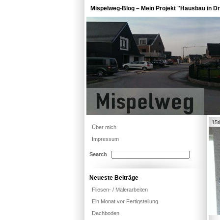
Mispelweg-Blog – Mein Projekt "Hausbau in Dr
15t
Über mich
Impressum
Search
Neueste Beiträge
Fliesen- / Malerarbeiten
Ein Monat vor Fertigstellung
Dachboden