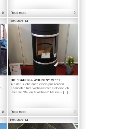
0
Read more
0
20th März 14
DIE “BAUEN & WOHNEN” MESSE
Auf der Suche nach einem passenden
h
Kaminofen fürs Wohnzimmer stolperte ich
über die “Bauen & Wohnen” Messe – […]
0
Read more
0
13th März 14