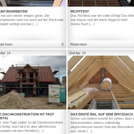
ANITÄRARBEITEN
RICHTFEST
 hat sich wieder einiges getan. Die
Das Richtfest war ein voller Erfolg! Das Wet
chpfannen sind nun auch auf der Rückseite
war klasse und der letzte Nagel ist drin!
mplett verlegt und das […]
Danke Euch […]
ad more
0
Read more
 Apr. 14
2nd Apr. 14
IE DACHKONSTRUKTION IST FAST
DAS ERSTE MAL AUF DEM SPITZDACH
ERTIG
Schon von weitem konnte ich sehen, dass d
r zwei Tage später ist die Dachkonstruktion
Klinkerarbeiten nahezu vollständig
st fertig! Jetzt wird es aber allerhöchste
abgeschlossen waren! Und das Besondere
senbahn mit dem Richtfest […]
war: heute […]