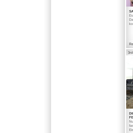
S
Es
Da
ko
Re
3rd
D
F
Nu
fa
Ei