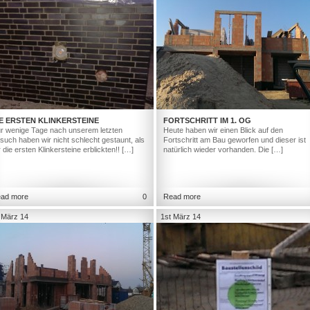
E ERSTEN KLINKERSTEINE
FORTSCHRITT IM 1. OG
r wenige Tage nach unserem letzten
Heute haben wir einen Blick auf den
such haben wir nicht schlecht gestaunt, als
Fortschritt am Bau geworfen und dieser ist
r die ersten Klinkersteine erblickten!! […]
natürlich wieder vorhanden. Die […]
ad more
0
Read more
 März 14
1st März 14