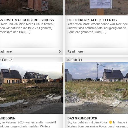
AS ERSTE MAL IM OBERGESCHOSS
DIE DECKENPLATTE IST FERTIG
 Alex und ich Mitte März Urlaub hatten,
Am ersten März-Wochenende war Alex bei 
ben wir natürlich die freie Zeit genutzt,
und wir sind natürlich total neugierig auf die
meinsam den Bau […]
Baustelle gefahren. Und […]
ad more
0
Read more
h Feb. 14
1st Feb. 14
AUBEGINN
DAS GRUNDSTÜCK
, im Februar 2014 war es endlich soweit!
So, los geht es mit den Fotos
Ich habe i
nk des ungewöhnlich milden Winters
letzten Sommer einige Fotos geschossen, 