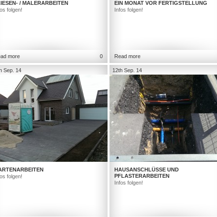
IESEN- / MALERARBEITEN
EIN MONAT VOR FERTIGSTELLUNG
fos folgen!
Infos folgen!
ad more
0
Read more
h Sep. 14
12th Sep. 14
ARTENARBEITEN
HAUSANSCHLÜSSE UND
PFLASTERARBEITEN
fos folgen!
Infos folgen!