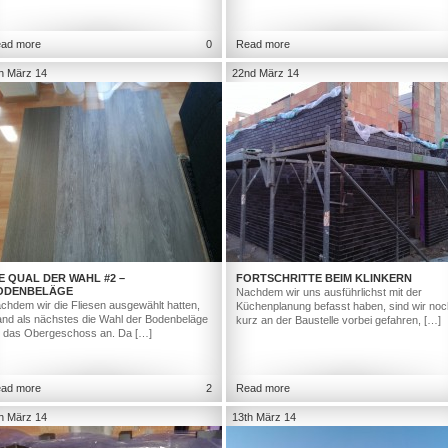
ad more
0
Read more
h März 14
22nd März 14
E QUAL DER WAHL #2 –
FORTSCHRITTE BEIM KLINKERN
ODENBELÄGE
Nachdem wir uns ausführlichst mit der
chdem wir die Fliesen ausgewählt hatten,
Küchenplanung befasst haben, sind wir noc
and als nächstes die Wahl der Bodenbeläge
kurz an der Baustelle vorbei gefahren, […]
r das Obergeschoss an. Da […]
ad more
2
Read more
h März 14
13th März 14