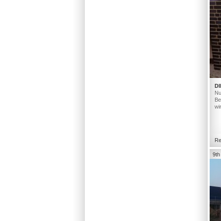
DI
Nu
Be
wi
Re
9th