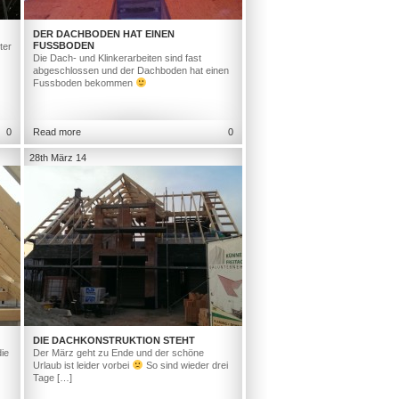
DER DACHBODEN HAT EINEN
FUSSBODEN
ter
Die Dach- und Klinkerarbeiten sind fast
abgeschlossen und der Dachboden hat einen
Fussboden bekommen
0
Read more
0
28th März 14
DIE DACHKONSTRUKTION STEHT
ie
Der März geht zu Ende und der schöne
Urlaub ist leider vorbei
So sind wieder drei
Tage […]