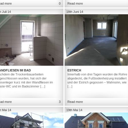
ad more
0
Read more
t Juli 14
18th Juni 14
ANDFLIESEN IM BAD
ESTRICH
chdem die Trockenbauarbeiten
Innerhalb von drei Tagen wurden die Rohre
geschlossen wurden, hat sich der
abgedeckt, die Fußbodenheizung installiert
iesenleger kurz mit den Wandfliesen im
und der Estrich gegossen – Wahnsinn, wie
ste-WC und im Badezimmer […]
[…]
ad more
3
Read more
t Mai 14
19th Mai 14