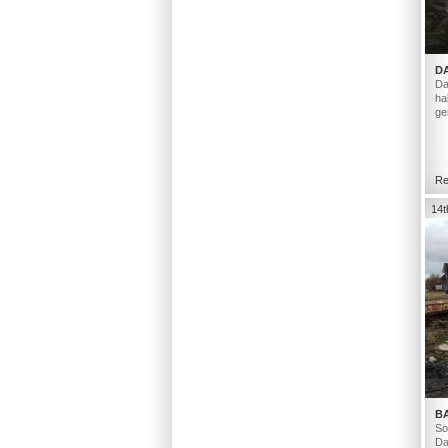
D
Da
ha
ge
Re
14t
B
So
Da