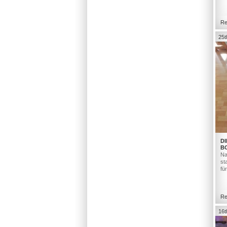
Re
25t
DI
B
Na
st
fü
Re
16t