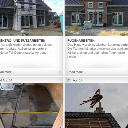
LEKTRO- UND PUTZARBEITEN
FUGENARBEITEN
 hat sich wieder einiges getan seit dem
Das Haus wurde inzwischen komplett verfu
tzten Update. Außen ist im vorderen
Die Farbkombination zwischen den dunklen
ttleren Teil Dämmmaterial verbaut […]
Klinkersteinen und den hellen Fugen sieht
richtig […]
ad more
1
Read more
d Apr. 14
12th Apr. 14