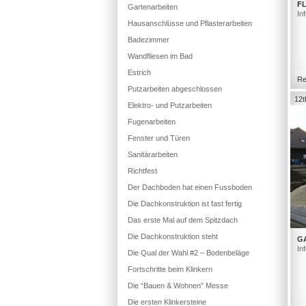
FL
Gartenarbeiten
In
Hausanschlüsse und Pflasterarbeiten
Badezimmer
Wandfliesen im Bad
Estrich
Re
Putzarbeiten abgeschlossen
12t
Elektro- und Putzarbeiten
Fugenarbeiten
Fenster und Türen
Sanitärarbeiten
Richtfest
Der Dachboden hat einen Fussboden
Die Dachkonstruktion ist fast fertig
Das erste Mal auf dem Spitzdach
Die Dachkonstruktion steht
G
In
Die Qual der Wahl #2 – Bodenbeläge
Fortschritte beim Klinkern
Die “Bauen & Wohnen” Messe
Die ersten Klinkersteine