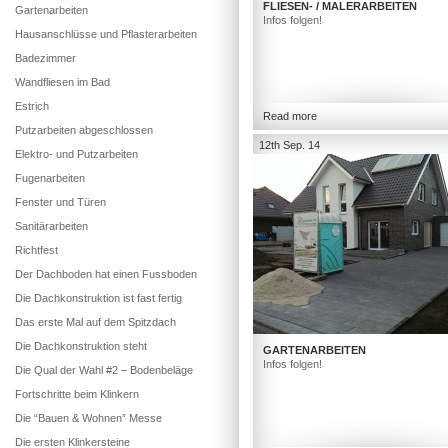
FLIESEN- / MALERARBEITEN
Gartenarbeiten
Infos folgen!
Hausanschlüsse und Pflasterarbeiten
Badezimmer
Wandfliesen im Bad
Estrich
Read more
Putzarbeiten abgeschlossen
12th Sep. 14
Elektro- und Putzarbeiten
Fugenarbeiten
Fenster und Türen
Sanitärarbeiten
Richtfest
Der Dachboden hat einen Fussboden
Die Dachkonstruktion ist fast fertig
Das erste Mal auf dem Spitzdach
Die Dachkonstruktion steht
GARTENARBEITEN
Infos folgen!
Die Qual der Wahl #2 – Bodenbeläge
Fortschritte beim Klinkern
Die “Bauen & Wohnen” Messe
Die ersten Klinkersteine