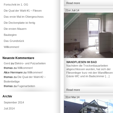
Read more
Fortschritt im 1. OG
21st Juli 14
Die Qual der Wahl #1 – Fliesen
Das erste Mal im Obergeschoss
Die Deckenplatte ist fertig
Die ersten Mauern
Baubeginn
Das Grundstück
Willkommen!
Neueste Kommentare
WANDFLIESEN IM BAD
Gerd
zu
Elektro- und Putzarbeiten
Nachdem die Trockenbauarbeiten
thomas
zu
Willkommen!
abgeschlossen wurden, hat sich der
Alice Herrmann
zu
Willkommen!
Fliesenleger kurz mit den Wandfliesen
Gäste-WC und im Badezimmer […]
thomas
zu
Die Qual der Wahl #2 –
Bodenbeläge
thomas
zu
Fugenarbeiten
Read more
Archiv
31st Mai 14
September 2014
Juli 2014