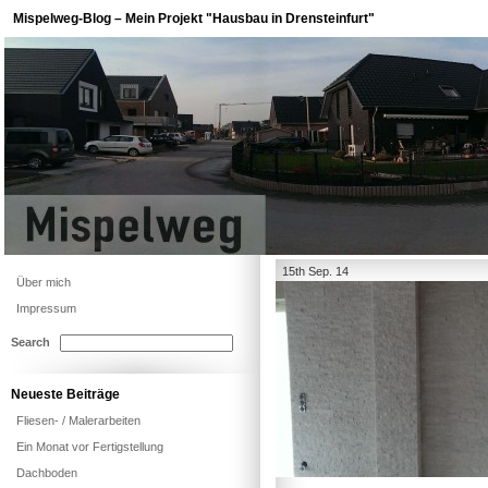
Mispelweg-Blog – Mein Projekt "Hausbau in Drensteinfurt"
15th Sep. 14
Über mich
Impressum
Search
Neueste Beiträge
Fliesen- / Malerarbeiten
Ein Monat vor Fertigstellung
Dachboden