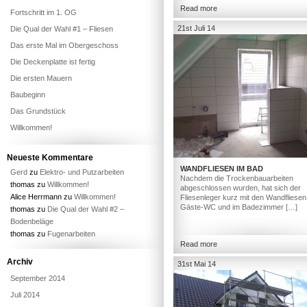
Read more
Fortschritt im 1. OG
21st Juli 14
Die Qual der Wahl #1 – Fliesen
Das erste Mal im Obergeschoss
Die Deckenplatte ist fertig
Die ersten Mauern
Baubeginn
Das Grundstück
Willkommen!
Neueste Kommentare
WANDFLIESEN IM BAD
Gerd
zu
Elektro- und Putzarbeiten
Nachdem die Trockenbauarbeiten
thomas
zu
Willkommen!
abgeschlossen wurden, hat sich der
Alice Herrmann
zu
Willkommen!
Fliesenleger kurz mit den Wandfliesen
Gäste-WC und im Badezimmer […]
thomas
zu
Die Qual der Wahl #2 –
Bodenbeläge
thomas
zu
Fugenarbeiten
Read more
Archiv
31st Mai 14
September 2014
Juli 2014