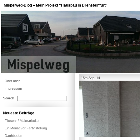
Mispelweg-Blog – Mein Projekt "Hausbau in Drensteinfurt"
15th Sep. 14
Über mich
Impressum
Search
Neueste Beiträge
Fliesen- / Malerarbeiten
Ein Monat vor Fertigstellung
Dachboden