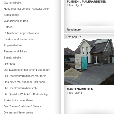
FLIESEN- / MALERARBEITEN
Gartenarbeiten
Infos folgen!
Hausanschlüsse und Pflasterarbeiten
Badezimmer
Wandfliesen im Bad
Estrich
Read more
Putzarbeiten abgeschlossen
12th Sep. 14
Elektro- und Putzarbeiten
Fugenarbeiten
Fenster und Türen
Sanitärarbeiten
Richtfest
Der Dachboden hat einen Fussboden
Die Dachkonstruktion ist fast fertig
Das erste Mal auf dem Spitzdach
Die Dachkonstruktion steht
GARTENARBEITEN
Infos folgen!
Die Qual der Wahl #2 – Bodenbeläge
Fortschritte beim Klinkern
Die “Bauen & Wohnen” Messe
Die ersten Klinkersteine