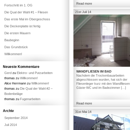
Read more
Fortschritt im 1. OG
21st Juli 14
Die Qual der Wahl #1 – Fliesen
Das erste Mal im Obergeschoss
Die Deckenplatte ist fertig
Die ersten Mauern
Baubeginn
Das Grundstück
Willkommen!
Neueste Kommentare
WANDFLIESEN IM BAD
Gerd
zu
Elektro- und Putzarbeiten
Nachdem die Trockenbauarbeiten
thomas
zu
Willkommen!
abgeschlossen wurden, hat sich der
Alice Herrmann
zu
Willkommen!
Fliesenleger kurz mit den Wandfliesen
Gäste-WC und im Badezimmer […]
thomas
zu
Die Qual der Wahl #2 –
Bodenbeläge
thomas
zu
Fugenarbeiten
Read more
Archiv
31st Mai 14
September 2014
Juli 2014