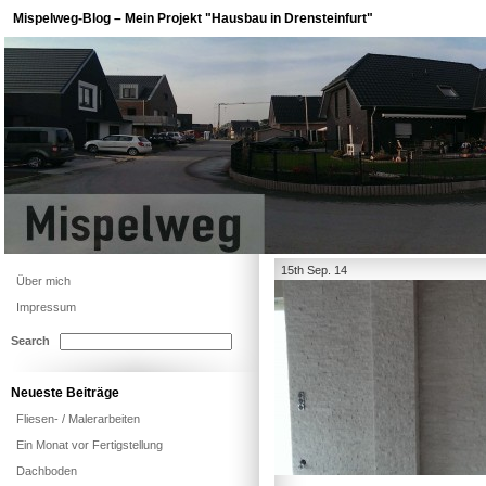
Mispelweg-Blog – Mein Projekt "Hausbau in Drensteinfurt"
15th Sep. 14
Über mich
Impressum
Search
Neueste Beiträge
Fliesen- / Malerarbeiten
Ein Monat vor Fertigstellung
Dachboden