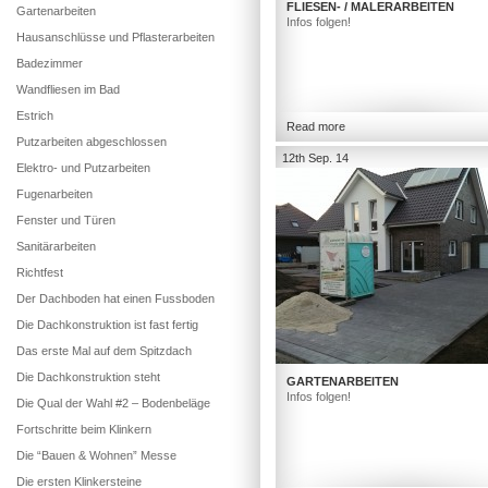
FLIESEN- / MALERARBEITEN
Gartenarbeiten
Infos folgen!
Hausanschlüsse und Pflasterarbeiten
Badezimmer
Wandfliesen im Bad
Estrich
Read more
Putzarbeiten abgeschlossen
12th Sep. 14
Elektro- und Putzarbeiten
Fugenarbeiten
Fenster und Türen
Sanitärarbeiten
Richtfest
Der Dachboden hat einen Fussboden
Die Dachkonstruktion ist fast fertig
Das erste Mal auf dem Spitzdach
Die Dachkonstruktion steht
GARTENARBEITEN
Infos folgen!
Die Qual der Wahl #2 – Bodenbeläge
Fortschritte beim Klinkern
Die “Bauen & Wohnen” Messe
Die ersten Klinkersteine