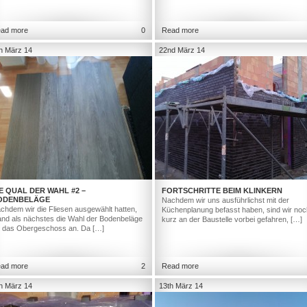
ad more
0
Read more
h März 14
22nd März 14
E QUAL DER WAHL #2 –
FORTSCHRITTE BEIM KLINKERN
ODENBELÄGE
Nachdem wir uns ausführlichst mit der
chdem wir die Fliesen ausgewählt hatten,
Küchenplanung befasst haben, sind wir noc
and als nächstes die Wahl der Bodenbeläge
kurz an der Baustelle vorbei gefahren, […]
r das Obergeschoss an. Da […]
ad more
2
Read more
h März 14
13th März 14