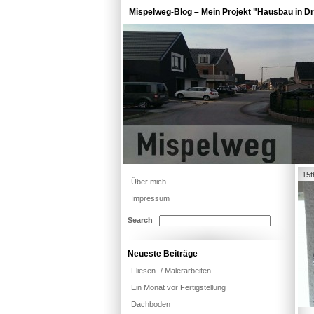
Mispelweg-Blog – Mein Projekt "Hausbau in Dr
15t
Über mich
Impressum
Search
Neueste Beiträge
Fliesen- / Malerarbeiten
Ein Monat vor Fertigstellung
Dachboden