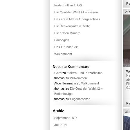
Re
Fortschritt im 1. OG
21s
Die Qual der Wahl #1 – Fliesen
Das erste Mal im Obergeschoss
Die Deckenplatte ist fertig
Die ersten Mauern
Baubeginn
Das Grundstück
Willkommen!
Neueste Kommentare
W
Gerd
zu
Elektro- und Putzarbeiten
Na
thomas
zu
Willkommen!
ab
Alice Herrmann
zu
Willkommen!
Fl
Gä
thomas
zu
Die Qual der Wahl #2 –
Bodenbeläge
thomas
zu
Fugenarbeiten
Re
Archiv
31s
September 2014
Juli 2014