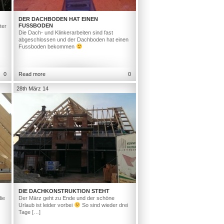
DER DACHBODEN HAT EINEN
FUSSBODEN
ter
Die Dach- und Klinkerarbeiten sind fast
abgeschlossen und der Dachboden hat einen
Fussboden bekommen
0
Read more
0
28th März 14
DIE DACHKONSTRUKTION STEHT
ie
Der März geht zu Ende und der schöne
Urlaub ist leider vorbei
So sind wieder drei
Tage […]