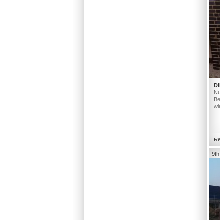
DI
Nu
Be
wi
Re
9th