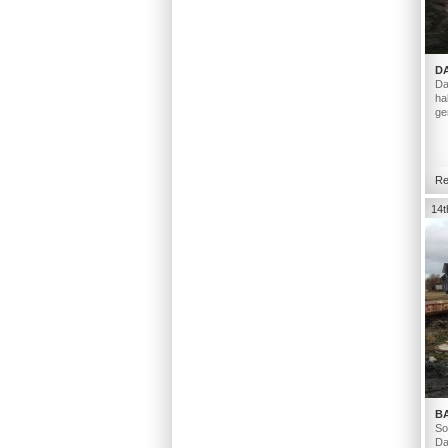
D
Da
ha
ge
Re
14t
B
So
Da