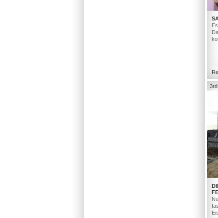
S
Es
Da
ko
Re
3rd
D
F
Nu
fa
Ei