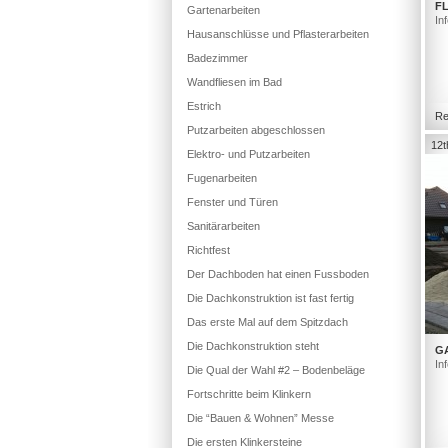
FL
Gartenarbeiten
In
Hausanschlüsse und Pflasterarbeiten
Badezimmer
Wandfliesen im Bad
Estrich
Re
Putzarbeiten abgeschlossen
12t
Elektro- und Putzarbeiten
Fugenarbeiten
Fenster und Türen
Sanitärarbeiten
Richtfest
Der Dachboden hat einen Fussboden
Die Dachkonstruktion ist fast fertig
Das erste Mal auf dem Spitzdach
Die Dachkonstruktion steht
G
In
Die Qual der Wahl #2 – Bodenbeläge
Fortschritte beim Klinkern
Die “Bauen & Wohnen” Messe
Die ersten Klinkersteine