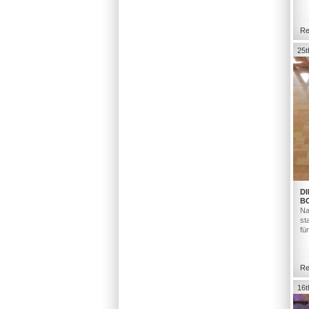
Re
25t
DI
B
Na
st
fü
Re
16t