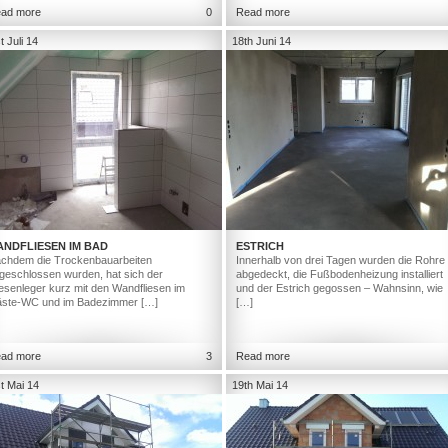
ad more
0
Read more
t Juli 14
18th Juni 14
ANDFLIESEN IM BAD
ESTRICH
chdem die Trockenbauarbeiten
Innerhalb von drei Tagen wurden die Rohre
geschlossen wurden, hat sich der
abgedeckt, die Fußbodenheizung installiert
iesenleger kurz mit den Wandfliesen im
und der Estrich gegossen – Wahnsinn, wie
ste-WC und im Badezimmer […]
[…]
ad more
3
Read more
t Mai 14
19th Mai 14