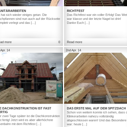
ANITÄRARBEITEN
RICHTFEST
 hat sich wieder einiges getan. Die
Das Richtfest war ein voller Erfolg! Das Wet
chpfannen sind nun auch auf der Rückseite
war klasse und der letzte Nagel ist drin!
mplett verlegt und das […]
Danke Euch […]
ad more
0
Read more
 Apr. 14
2nd Apr. 14
IE DACHKONSTRUKTION IST FAST
DAS ERSTE MAL AUF DEM SPITZDACH
ERTIG
Schon von weitem konnte ich sehen, dass d
r zwei Tage später ist die Dachkonstruktion
Klinkerarbeiten nahezu vollständig
st fertig! Jetzt wird es aber allerhöchste
abgeschlossen waren! Und das Besondere
senbahn mit dem Richtfest […]
war: heute […]