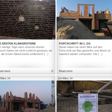
E ERSTEN KLINKERSTEINE
FORTSCHRITT IM 1. OG
r wenige Tage nach unserem letzten
Heute haben wir einen Blick auf den
such haben wir nicht schlecht gestaunt, als
Fortschritt am Bau geworfen und dieser ist
r die ersten Klinkersteine erblickten!! […]
natürlich wieder vorhanden. Die […]
ad more
0
Read more
 März 14
1st März 14