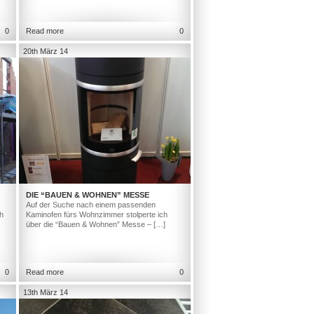
0
Read more
0
20th März 14
DIE “BAUEN & WOHNEN” MESSE
Auf der Suche nach einem passenden
h
Kaminofen fürs Wohnzimmer stolperte ich
über die “Bauen & Wohnen” Messe – […]
0
Read more
0
13th März 14