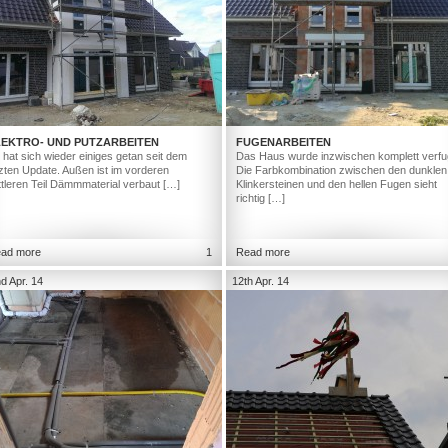
LEKTRO- UND PUTZARBEITEN
FUGENARBEITEN
 hat sich wieder einiges getan seit dem
Das Haus wurde inzwischen komplett verfu
tzten Update. Außen ist im vorderen
Die Farbkombination zwischen den dunklen
ttleren Teil Dämmmaterial verbaut […]
Klinkersteinen und den hellen Fugen sieht
richtig […]
ad more
1
Read more
d Apr. 14
12th Apr. 14