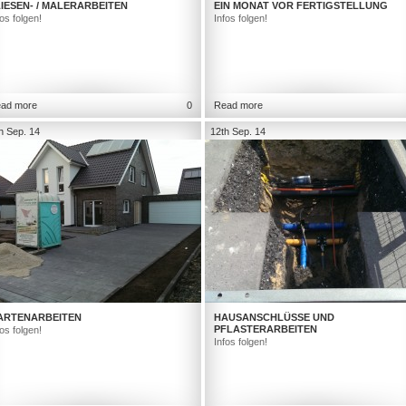
IESEN- / MALERARBEITEN
EIN MONAT VOR FERTIGSTELLUNG
fos folgen!
Infos folgen!
ad more
0
Read more
h Sep. 14
12th Sep. 14
ARTENARBEITEN
HAUSANSCHLÜSSE UND
PFLASTERARBEITEN
fos folgen!
Infos folgen!