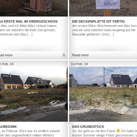
AS ERSTE MAL IM OBERGESCHOSS
DIE DECKENPLATTE IST FERTIG
 Alex und ich Mitte März Urlaub hatten,
Am ersten März-Wochenende war Alex bei 
ben wir natürlich die freie Zeit genutzt,
und wir sind natürlich total neugierig auf die
meinsam den Bau […]
Baustelle gefahren. Und […]
ad more
0
Read more
h Feb. 14
1st Feb. 14
AUBEGINN
DAS GRUNDSTÜCK
, im Februar 2014 war es endlich soweit!
So, los geht es mit den Fotos
Ich habe i
nk des ungewöhnlich milden Winters
letzten Sommer einige Fotos geschossen, 