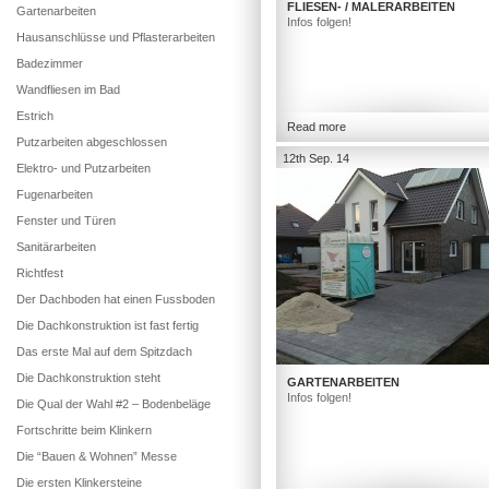
FLIESEN- / MALERARBEITEN
Gartenarbeiten
Infos folgen!
Hausanschlüsse und Pflasterarbeiten
Badezimmer
Wandfliesen im Bad
Estrich
Read more
Putzarbeiten abgeschlossen
12th Sep. 14
Elektro- und Putzarbeiten
Fugenarbeiten
Fenster und Türen
Sanitärarbeiten
Richtfest
Der Dachboden hat einen Fussboden
Die Dachkonstruktion ist fast fertig
Das erste Mal auf dem Spitzdach
Die Dachkonstruktion steht
GARTENARBEITEN
Infos folgen!
Die Qual der Wahl #2 – Bodenbeläge
Fortschritte beim Klinkern
Die “Bauen & Wohnen” Messe
Die ersten Klinkersteine