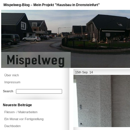
Mispelweg-Blog – Mein Projekt "Hausbau in Drensteinfurt"
15th Sep. 14
Über mich
Impressum
Search
Neueste Beiträge
Fliesen- / Malerarbeiten
Ein Monat vor Fertigstellung
Dachboden