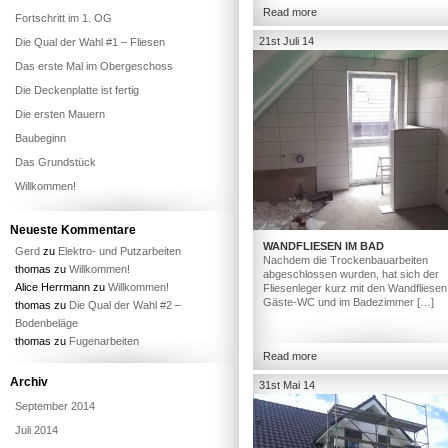
Read more
Fortschritt im 1. OG
21st Juli 14
Die Qual der Wahl #1 – Fliesen
Das erste Mal im Obergeschoss
Die Deckenplatte ist fertig
Die ersten Mauern
Baubeginn
Das Grundstück
Willkommen!
Neueste Kommentare
WANDFLIESEN IM BAD
Gerd
zu
Elektro- und Putzarbeiten
Nachdem die Trockenbauarbeiten
thomas
zu
Willkommen!
abgeschlossen wurden, hat sich der
Alice Herrmann
zu
Willkommen!
Fliesenleger kurz mit den Wandfliesen
Gäste-WC und im Badezimmer […]
thomas
zu
Die Qual der Wahl #2 –
Bodenbeläge
thomas
zu
Fugenarbeiten
Read more
Archiv
31st Mai 14
September 2014
Juli 2014