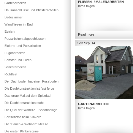
FLIESEN- / MALERARBEITEN
Gartenarbeiten
Infos folgen!
Hausanschlüsse und Pflasterarbeiten
Badezimmer
Wandfliesen im Bad
Estrich
Read more
Putzarbeiten abgeschlossen
12th Sep. 14
Elektro- und Putzarbeiten
Fugenarbeiten
Fenster und Türen
Sanitärarbeiten
Richtfest
Der Dachboden hat einen Fussboden
Die Dachkonstruktion ist fast fertig
Das erste Mal auf dem Spitzdach
Die Dachkonstruktion steht
GARTENARBEITEN
Infos folgen!
Die Qual der Wahl #2 – Bodenbeläge
Fortschritte beim Klinkern
Die “Bauen & Wohnen” Messe
Die ersten Klinkersteine