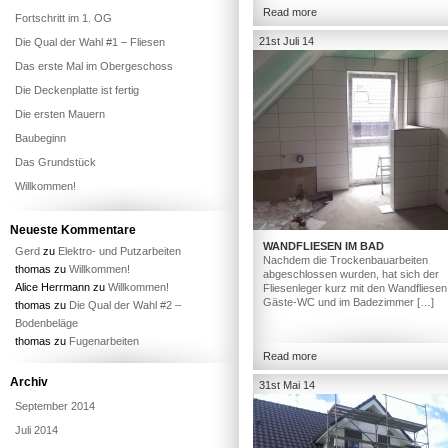
Read more
Fortschritt im 1. OG
21st Juli 14
Die Qual der Wahl #1 – Fliesen
Das erste Mal im Obergeschoss
Die Deckenplatte ist fertig
Die ersten Mauern
Baubeginn
Das Grundstück
Willkommen!
Neueste Kommentare
WANDFLIESEN IM BAD
Gerd
zu
Elektro- und Putzarbeiten
Nachdem die Trockenbauarbeiten
thomas
zu
Willkommen!
abgeschlossen wurden, hat sich der
Alice Herrmann
zu
Willkommen!
Fliesenleger kurz mit den Wandfliesen
Gäste-WC und im Badezimmer […]
thomas
zu
Die Qual der Wahl #2 –
Bodenbeläge
thomas
zu
Fugenarbeiten
Read more
Archiv
31st Mai 14
September 2014
Juli 2014