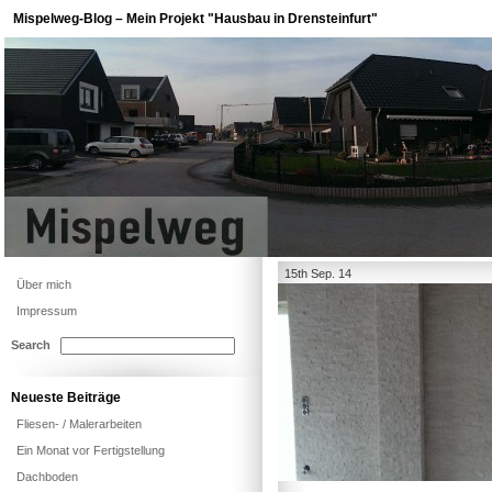
Mispelweg-Blog – Mein Projekt "Hausbau in Drensteinfurt"
15th Sep. 14
Über mich
Impressum
Search
Neueste Beiträge
Fliesen- / Malerarbeiten
Ein Monat vor Fertigstellung
Dachboden