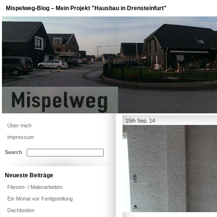
Mispelweg-Blog – Mein Projekt "Hausbau in Drensteinfurt"
15th Sep. 14
Über mich
Impressum
Search
Neueste Beiträge
Fliesen- / Malerarbeiten
Ein Monat vor Fertigstellung
Dachboden