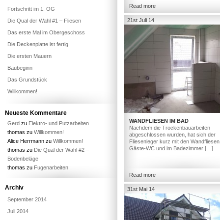
Read more
Fortschritt im 1. OG
21st Juli 14
Die Qual der Wahl #1 – Fliesen
Das erste Mal im Obergeschoss
Die Deckenplatte ist fertig
Die ersten Mauern
Baubeginn
Das Grundstück
Willkommen!
Neueste Kommentare
WANDFLIESEN IM BAD
Gerd
zu
Elektro- und Putzarbeiten
Nachdem die Trockenbauarbeiten
thomas
zu
Willkommen!
abgeschlossen wurden, hat sich der
Alice Herrmann
zu
Willkommen!
Fliesenleger kurz mit den Wandfliesen
Gäste-WC und im Badezimmer […]
thomas
zu
Die Qual der Wahl #2 –
Bodenbeläge
thomas
zu
Fugenarbeiten
Read more
Archiv
31st Mai 14
September 2014
Juli 2014