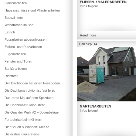
FLIESEN- / MALERARBEITEN
Gartenarbeiten
Infos folgen!
Hausanschlüsse und Pflasterarbeiten
Badezimmer
Wandfliesen im Bad
Estrich
Read more
Putzarbeiten abgeschlossen
12th Sep. 14
Elektro- und Putzarbeiten
Fugenarbeiten
Fenster und Türen
Sanitärarbeiten
Richtfest
Der Dachboden hat einen Fussboden
Die Dachkonstruktion ist fast fertig
Das erste Mal auf dem Spitzdach
Die Dachkonstruktion steht
GARTENARBEITEN
Infos folgen!
Die Qual der Wahl #2 – Bodenbeläge
Fortschritte beim Klinkern
Die “Bauen & Wohnen” Messe
Die ersten Klinkersteine