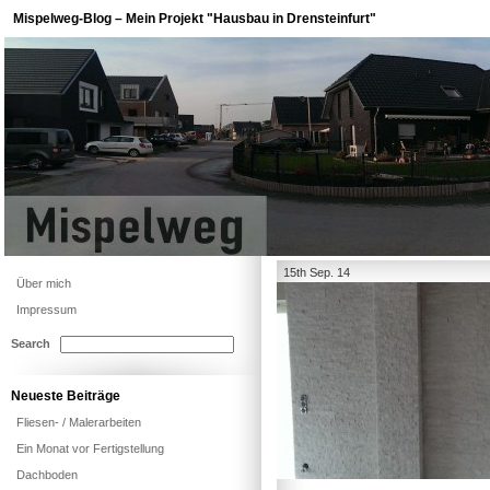
Mispelweg-Blog – Mein Projekt "Hausbau in Drensteinfurt"
15th Sep. 14
Über mich
Impressum
Search
Neueste Beiträge
Fliesen- / Malerarbeiten
Ein Monat vor Fertigstellung
Dachboden