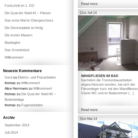
Read more
Fortschritt im 1. OG
21st Juli 14
Die Qual der Wahl #1 – Fliesen
Das erste Mal im Obergeschoss
Die Deckenplatte ist fertig
Die ersten Mauern
Baubeginn
Das Grundstück
Willkommen!
Neueste Kommentare
WANDFLIESEN IM BAD
Gerd
zu
Elektro- und Putzarbeiten
Nachdem die Trockenbauarbeiten
thomas
zu
Willkommen!
abgeschlossen wurden, hat sich der
Alice Herrmann
zu
Willkommen!
Fliesenleger kurz mit den Wandfliesen
Gäste-WC und im Badezimmer […]
thomas
zu
Die Qual der Wahl #2 –
Bodenbeläge
thomas
zu
Fugenarbeiten
Read more
Archiv
31st Mai 14
September 2014
Juli 2014