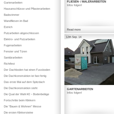
FLIESEN- / MALERARBEITEN
Gartenarbeiten
Infos folgen!
Hausanschlüsse und Pflasterarbeiten
Badezimmer
Wandfliesen im Bad
Estrich
Read more
Putzarbeiten abgeschlossen
12th Sep. 14
Elektro- und Putzarbeiten
Fugenarbeiten
Fenster und Türen
Sanitärarbeiten
Richtfest
Der Dachboden hat einen Fussboden
Die Dachkonstruktion ist fast fertig
Das erste Mal auf dem Spitzdach
Die Dachkonstruktion steht
GARTENARBEITEN
Infos folgen!
Die Qual der Wahl #2 – Bodenbeläge
Fortschritte beim Klinkern
Die “Bauen & Wohnen” Messe
Die ersten Klinkersteine