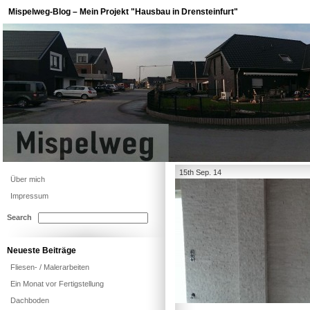
Mispelweg-Blog – Mein Projekt "Hausbau in Drensteinfurt"
15th Sep. 14
Über mich
Impressum
Search
Neueste Beiträge
Fliesen- / Malerarbeiten
Ein Monat vor Fertigstellung
Dachboden