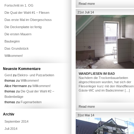
Read more
Fortschritt im 1. OG
21st Juli 14
Die Qual der Wahl #1 – Fliesen
Das erste Mal im Obergeschoss
Die Deckenplatte ist fertig
Die ersten Mauern
Baubeginn
Das Grundstück
Willkommen!
Neueste Kommentare
WANDFLIESEN IM BAD
Gerd
zu
Elektro- und Putzarbeiten
Nachdem die Trockenbauarbeiten
thomas
zu
Willkommen!
abgeschlossen wurden, hat sich der
Alice Herrmann
zu
Willkommen!
Fliesenleger kurz mit den Wandfliesen
Gäste-WC und im Badezimmer […]
thomas
zu
Die Qual der Wahl #2 –
Bodenbeläge
thomas
zu
Fugenarbeiten
Read more
Archiv
31st Mai 14
September 2014
Juli 2014