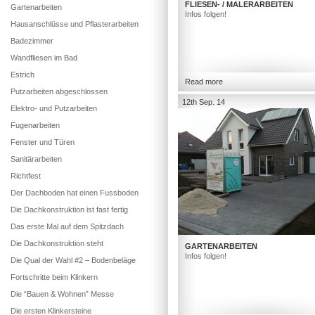
FLIESEN- / MALERARBEITEN
Gartenarbeiten
Infos folgen!
Hausanschlüsse und Pflasterarbeiten
Badezimmer
Wandfliesen im Bad
Estrich
Read more
Putzarbeiten abgeschlossen
12th Sep. 14
Elektro- und Putzarbeiten
Fugenarbeiten
Fenster und Türen
Sanitärarbeiten
Richtfest
Der Dachboden hat einen Fussboden
Die Dachkonstruktion ist fast fertig
Das erste Mal auf dem Spitzdach
Die Dachkonstruktion steht
GARTENARBEITEN
Infos folgen!
Die Qual der Wahl #2 – Bodenbeläge
Fortschritte beim Klinkern
Die “Bauen & Wohnen” Messe
Die ersten Klinkersteine