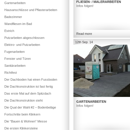
FLIESEN- / MALERARBEITEN
Gartenarbeiten
Infos folgen!
Hausanschlüsse und Pflasterarbeiten
Badezimmer
Wandfliesen im Bad
Estrich
Read more
Putzarbeiten abgeschlossen
12th Sep. 14
Elektro- und Putzarbeiten
Fugenarbeiten
Fenster und Türen
Sanitärarbeiten
Richtfest
Der Dachboden hat einen Fussboden
Die Dachkonstruktion ist fast fertig
Das erste Mal auf dem Spitzdach
Die Dachkonstruktion steht
GARTENARBEITEN
Infos folgen!
Die Qual der Wahl #2 – Bodenbeläge
Fortschritte beim Klinkern
Die “Bauen & Wohnen” Messe
Die ersten Klinkersteine