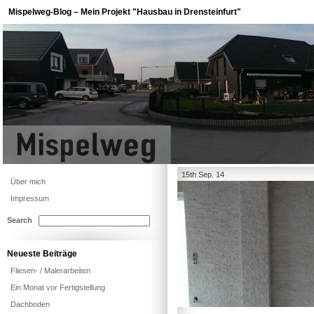
Mispelweg-Blog – Mein Projekt "Hausbau in Drensteinfurt"
15th Sep. 14
Über mich
Impressum
Search
Neueste Beiträge
Fliesen- / Malerarbeiten
Ein Monat vor Fertigstellung
Dachboden