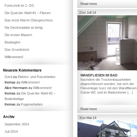
Read more
Fortschritt im 1. OG
21st Juli 14
Die Qual der Wahl #1 – Fliesen
Das erste Mal im Obergeschoss
Die Deckenplatte ist fertig
Die ersten Mauern
Baubeginn
Das Grundstück
Willkommen!
Neueste Kommentare
WANDFLIESEN IM BAD
Gerd
zu
Elektro- und Putzarbeiten
Nachdem die Trockenbauarbeiten
thomas
zu
Willkommen!
abgeschlossen wurden, hat sich der
Alice Herrmann
zu
Willkommen!
Fliesenleger kurz mit den Wandfliesen
Gäste-WC und im Badezimmer […]
thomas
zu
Die Qual der Wahl #2 –
Bodenbeläge
thomas
zu
Fugenarbeiten
Read more
Archiv
31st Mai 14
September 2014
Juli 2014