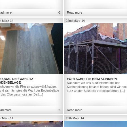
ad more
0
Read more
h März 14
22nd März 14
E QUAL DER WAHL #2 –
FORTSCHRITTE BEIM KLINKERN
ODENBELÄGE
Nachdem wir uns ausführlichst mit der
chdem wir die Fliesen ausgewählt hatten,
Küchenplanung befasst haben, sind wir noc
and als nächstes die Wahl der Bodenbeläge
kurz an der Baustelle vorbei gefahren, […]
r das Obergeschoss an. Da […]
ad more
2
Read more
h März 14
13th März 14