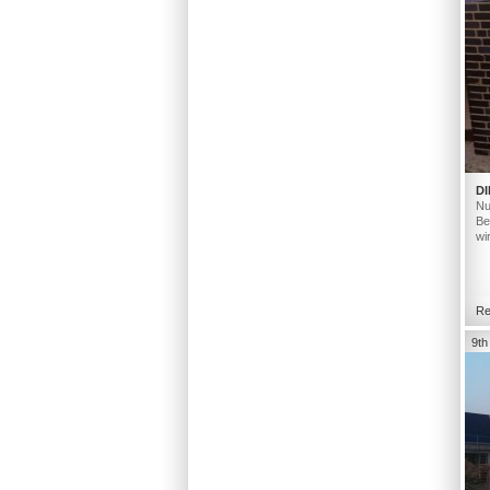
DI
Nu
Be
wi
Re
9th