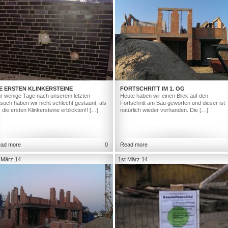
E ERSTEN KLINKERSTEINE
FORTSCHRITT IM 1. OG
r wenige Tage nach unserem letzten
Heute haben wir einen Blick auf den
such haben wir nicht schlecht gestaunt, als
Fortschritt am Bau geworfen und dieser ist
r die ersten Klinkersteine erblickten!! […]
natürlich wieder vorhanden. Die […]
ad more
0
Read more
 März 14
1st März 14