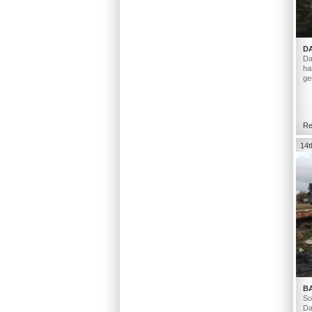
D
Da
ha
ge
Re
14t
B
So
Da