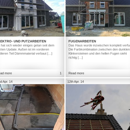
LEKTRO- UND PUTZARBEITEN
FUGENARBEITEN
 hat sich wieder einiges getan seit dem
Das Haus wurde inzwischen komplett verfu
tzten Update. Außen ist im vorderen
Die Farbkombination zwischen den dunklen
ttleren Teil Dämmmaterial verbaut […]
Klinkersteinen und den hellen Fugen sieht
richtig […]
ad more
1
Read more
d Apr. 14
12th Apr. 14