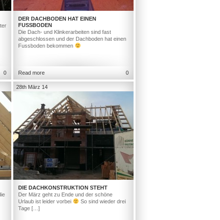
DER DACHBODEN HAT EINEN
FUSSBODEN
ter
Die Dach- und Klinkerarbeiten sind fast
abgeschlossen und der Dachboden hat einen
Fussboden bekommen
0
Read more
0
28th März 14
DIE DACHKONSTRUKTION STEHT
ie
Der März geht zu Ende und der schöne
Urlaub ist leider vorbei
So sind wieder drei
Tage […]