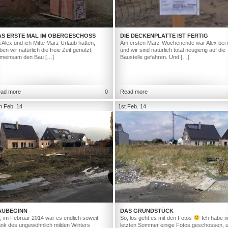
AS ERSTE MAL IM OBERGESCHOSS
DIE DECKENPLATTE IST FERTIG
 Alex und ich Mitte März Urlaub hatten,
Am ersten März-Wochenende war Alex bei 
ben wir natürlich die freie Zeit genutzt,
und wir sind natürlich total neugierig auf die
meinsam den Bau […]
Baustelle gefahren. Und […]
ad more
0
Read more
h Feb. 14
1st Feb. 14
AUBEGINN
DAS GRUNDSTÜCK
, im Februar 2014 war es endlich soweit!
So, los geht es mit den Fotos
Ich habe i
nk des ungewöhnlich milden Winters
letzten Sommer einige Fotos geschossen, 