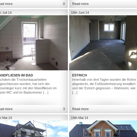
ad more
0
Read more
t Juli 14
18th Juni 14
ANDFLIESEN IM BAD
ESTRICH
chdem die Trockenbauarbeiten
Innerhalb von drei Tagen wurden die Rohre
geschlossen wurden, hat sich der
abgedeckt, die Fußbodenheizung installiert
iesenleger kurz mit den Wandfliesen im
und der Estrich gegossen – Wahnsinn, wie
ste-WC und im Badezimmer […]
[…]
ad more
3
Read more
t Mai 14
19th Mai 14