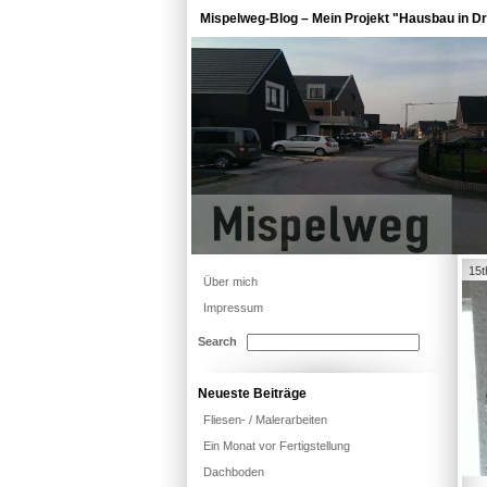
Mispelweg-Blog – Mein Projekt "Hausbau in Dr
15t
Über mich
Impressum
Search
Neueste Beiträge
Fliesen- / Malerarbeiten
Ein Monat vor Fertigstellung
Dachboden