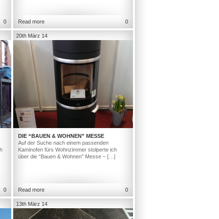
0
Read more
0
20th März 14
DIE “BAUEN & WOHNEN” MESSE
Auf der Suche nach einem passenden
h
Kaminofen fürs Wohnzimmer stolperte ich
über die “Bauen & Wohnen” Messe – […]
0
Read more
0
13th März 14