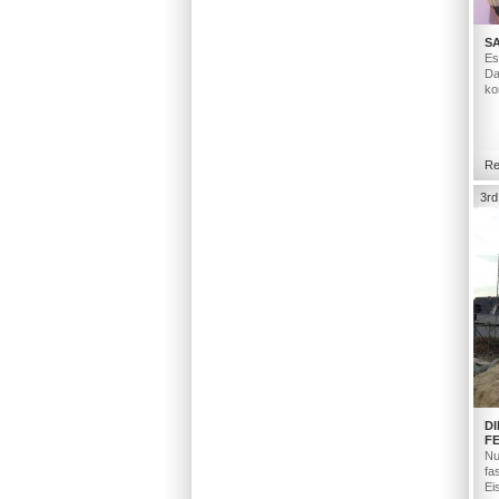
S
Es
Da
ko
Re
3rd
D
F
Nu
fa
Ei