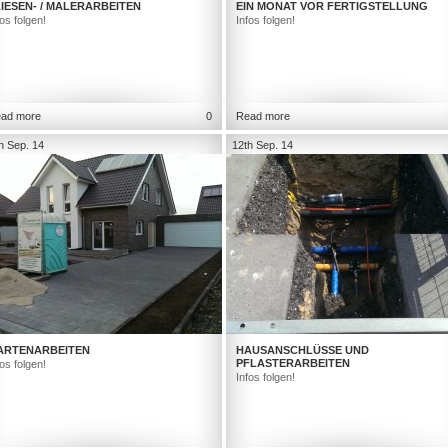
IESEN- / MALERARBEITEN
EIN MONAT VOR FERTIGSTELLUNG
fos folgen!
Infos folgen!
ad more
0
Read more
h Sep. 14
12th Sep. 14
ARTENARBEITEN
HAUSANSCHLÜSSE UND
PFLASTERARBEITEN
fos folgen!
Infos folgen!