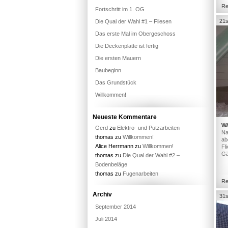
Re
Fortschritt im 1. OG
21s
Die Qual der Wahl #1 – Fliesen
Das erste Mal im Obergeschoss
Die Deckenplatte ist fertig
Die ersten Mauern
Baubeginn
Das Grundstück
Willkommen!
Neueste Kommentare
W
Gerd
zu
Elektro- und Putzarbeiten
Na
thomas
zu
Willkommen!
ab
Alice Herrmann
zu
Willkommen!
Fl
Gä
thomas
zu
Die Qual der Wahl #2 –
Bodenbeläge
thomas
zu
Fugenarbeiten
Re
Archiv
31s
September 2014
Juli 2014