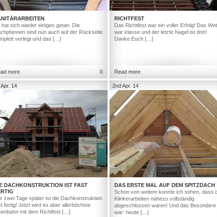
ANITÄRARBEITEN
RICHTFEST
 hat sich wieder einiges getan. Die
Das Richtfest war ein voller Erfolg! Das Wet
chpfannen sind nun auch auf der Rückseite
war klasse und der letzte Nagel ist drin!
mplett verlegt und das […]
Danke Euch […]
ad more
0
Read more
 Apr. 14
2nd Apr. 14
IE DACHKONSTRUKTION IST FAST
DAS ERSTE MAL AUF DEM SPITZDACH
ERTIG
Schon von weitem konnte ich sehen, dass d
r zwei Tage später ist die Dachkonstruktion
Klinkerarbeiten nahezu vollständig
st fertig! Jetzt wird es aber allerhöchste
abgeschlossen waren! Und das Besondere
senbahn mit dem Richtfest […]
war: heute […]