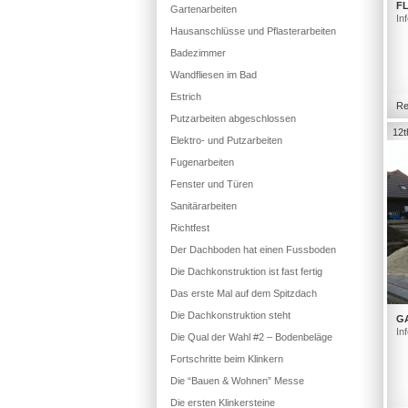
FL
Gartenarbeiten
In
Hausanschlüsse und Pflasterarbeiten
Badezimmer
Wandfliesen im Bad
Estrich
Re
Putzarbeiten abgeschlossen
12t
Elektro- und Putzarbeiten
Fugenarbeiten
Fenster und Türen
Sanitärarbeiten
Richtfest
Der Dachboden hat einen Fussboden
Die Dachkonstruktion ist fast fertig
Das erste Mal auf dem Spitzdach
Die Dachkonstruktion steht
G
In
Die Qual der Wahl #2 – Bodenbeläge
Fortschritte beim Klinkern
Die “Bauen & Wohnen” Messe
Die ersten Klinkersteine