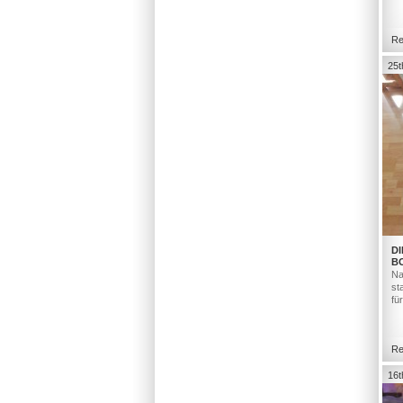
Re
25t
DI
B
Na
st
fü
Re
16t