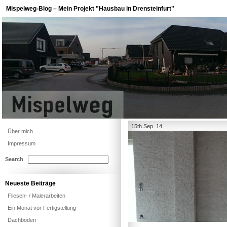
Mispelweg-Blog – Mein Projekt "Hausbau in Drensteinfurt"
15th Sep. 14
Über mich
Impressum
Search
Neueste Beiträge
Fliesen- / Malerarbeiten
Ein Monat vor Fertigstellung
Dachboden