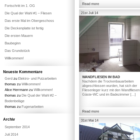
Read more
Fortschritt im 1. OG
21st Juli 14
Die Qual der Wahl #1 – Fliesen
Das erste Mal im Obergeschoss
Die Deckenplatte ist fertig
Die ersten Mauern
Baubeginn
Das Grundstück
Willkommen!
Neueste Kommentare
WANDFLIESEN IM BAD
Gerd
zu
Elektro- und Putzarbeiten
Nachdem die Trockenbauarbeiten
thomas
zu
Willkommen!
abgeschlossen wurden, hat sich der
Alice Herrmann
zu
Willkommen!
Fliesenleger kurz mit den Wandfliesen
Gäste-WC und im Badezimmer […]
thomas
zu
Die Qual der Wahl #2 –
Bodenbeläge
thomas
zu
Fugenarbeiten
Read more
Archiv
31st Mai 14
September 2014
Juli 2014