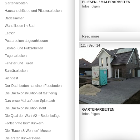
FLIESEN- / MALERARBEITEN
Gartenarbeiten
Infos folgen!
Hausanschlüsse und Pflasterarbeiten
Badezimmer
Wandfliesen im Bad
Estrich
Read more
Putzarbeiten abgeschlossen
12th Sep. 14
Elektro- und Putzarbeiten
Fugenarbeiten
Fenster und Türen
Sanitärarbeiten
Richtfest
Der Dachboden hat einen Fussboden
Die Dachkonstruktion ist fast fertig
Das erste Mal auf dem Spitzdach
Die Dachkonstruktion steht
GARTENARBEITEN
Infos folgen!
Die Qual der Wahl #2 – Bodenbeläge
Fortschritte beim Klinkern
Die “Bauen & Wohnen” Messe
Die ersten Klinkersteine