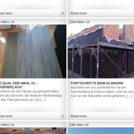
ad more
0
Read more
h März 14
22nd März 14
E QUAL DER WAHL #2 –
FORTSCHRITTE BEIM KLINKERN
ODENBELÄGE
Nachdem wir uns ausführlichst mit der
chdem wir die Fliesen ausgewählt hatten,
Küchenplanung befasst haben, sind wir noc
and als nächstes die Wahl der Bodenbeläge
kurz an der Baustelle vorbei gefahren, […]
r das Obergeschoss an. Da […]
ad more
2
Read more
h März 14
13th März 14