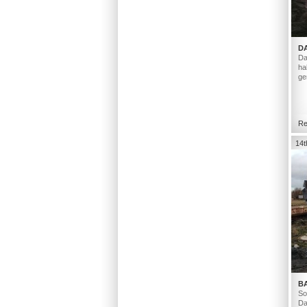
D
Da
ha
ge
Re
14t
B
So
Da