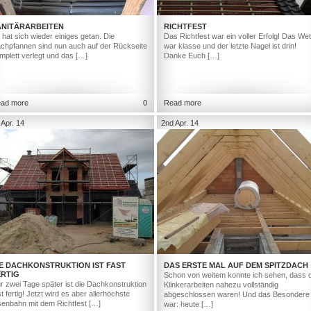
ANITÄRARBEITEN
RICHTFEST
 hat sich wieder einiges getan. Die
Das Richtfest war ein voller Erfolg! Das Wet
chpfannen sind nun auch auf der Rückseite
war klasse und der letzte Nagel ist drin!
mplett verlegt und das […]
Danke Euch […]
ad more
0
Read more
 Apr. 14
2nd Apr. 14
IE DACHKONSTRUKTION IST FAST
DAS ERSTE MAL AUF DEM SPITZDACH
ERTIG
Schon von weitem konnte ich sehen, dass d
r zwei Tage später ist die Dachkonstruktion
Klinkerarbeiten nahezu vollständig
st fertig! Jetzt wird es aber allerhöchste
abgeschlossen waren! Und das Besondere
senbahn mit dem Richtfest […]
war: heute […]