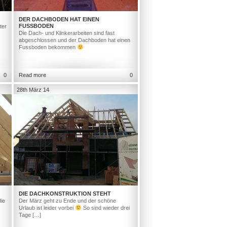
DER DACHBODEN HAT EINEN
FUSSBODEN
ter
Die Dach- und Klinkerarbeiten sind fast
abgeschlossen und der Dachboden hat einen
Fussboden bekommen
0
Read more
0
28th März 14
DIE DACHKONSTRUKTION STEHT
ie
Der März geht zu Ende und der schöne
Urlaub ist leider vorbei
So sind wieder drei
Tage […]