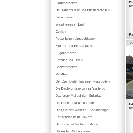
FL
Gartenarbeiten
In
Hausanschlüsse und Pflasterarbeiten
Badezimmer
Wandfliesen im Bad
Estrich
Re
Putzarbeiten abgeschlossen
12t
Elektro- und Putzarbeiten
Fugenarbeiten
Fenster und Türen
Sanitärarbeiten
Richtfest
Der Dachboden hat einen Fussboden
Die Dachkonstruktion ist fast fertig
Das erste Mal auf dem Spitzdach
Die Dachkonstruktion steht
G
In
Die Qual der Wahl #2 – Bodenbeläge
Fortschritte beim Klinkern
Die “Bauen & Wohnen” Messe
Die ersten Klinkersteine