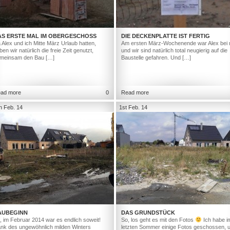
AS ERSTE MAL IM OBERGESCHOSS
DIE DECKENPLATTE IST FERTIG
 Alex und ich Mitte März Urlaub hatten,
Am ersten März-Wochenende war Alex bei 
ben wir natürlich die freie Zeit genutzt,
und wir sind natürlich total neugierig auf die
meinsam den Bau […]
Baustelle gefahren. Und […]
ad more
0
Read more
h Feb. 14
1st Feb. 14
AUBEGINN
DAS GRUNDSTÜCK
, im Februar 2014 war es endlich soweit!
So, los geht es mit den Fotos
Ich habe i
nk des ungewöhnlich milden Winters
letzten Sommer einige Fotos geschossen, 