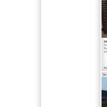
DI
Nu
Be
wi
Re
9th