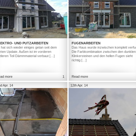
LEKTRO- UND PUTZARBEITEN
FUGENARBEITEN
 hat sich wieder einiges getan seit dem
Das Haus wurde inzwischen komplett verfu
tzten Update. Außen ist im vorderen
Die Farbkombination zwischen den dunklen
ttleren Teil Dämmmaterial verbaut […]
Klinkersteinen und den hellen Fugen sieht
richtig […]
ad more
1
Read more
d Apr. 14
12th Apr. 14