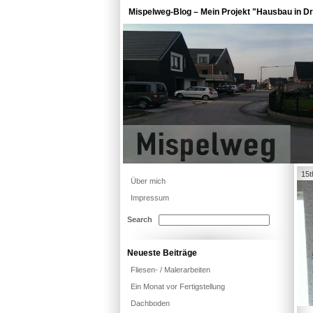
Mispelweg-Blog – Mein Projekt "Hausbau in Dr
15t
Über mich
Impressum
Search
Neueste Beiträge
Fliesen- / Malerarbeiten
Ein Monat vor Fertigstellung
Dachboden