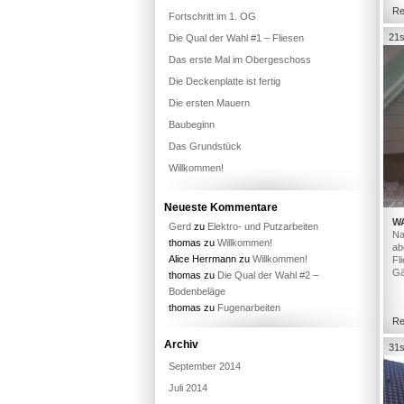
Re
Fortschritt im 1. OG
21s
Die Qual der Wahl #1 – Fliesen
Das erste Mal im Obergeschoss
Die Deckenplatte ist fertig
Die ersten Mauern
Baubeginn
Das Grundstück
Willkommen!
Neueste Kommentare
W
Gerd
zu
Elektro- und Putzarbeiten
Na
thomas
zu
Willkommen!
ab
Alice Herrmann
zu
Willkommen!
Fl
Gä
thomas
zu
Die Qual der Wahl #2 –
Bodenbeläge
thomas
zu
Fugenarbeiten
Re
Archiv
31s
September 2014
Juli 2014