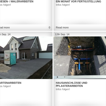
IESEN- / MALERARBEITEN
EIN MONAT VOR FERTIGSTELLUNG
fos folgen!
Infos folgen!
ad more
0
Read more
h Sep. 14
12th Sep. 14
ARTENARBEITEN
HAUSANSCHLÜSSE UND
PFLASTERARBEITEN
fos folgen!
Infos folgen!