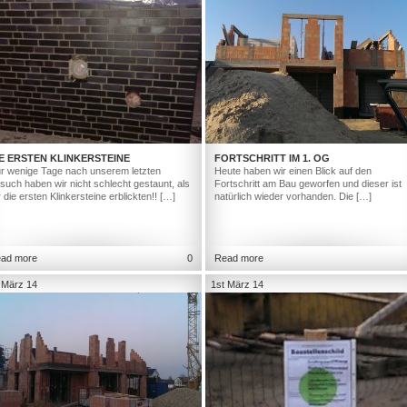
E ERSTEN KLINKERSTEINE
FORTSCHRITT IM 1. OG
r wenige Tage nach unserem letzten
Heute haben wir einen Blick auf den
such haben wir nicht schlecht gestaunt, als
Fortschritt am Bau geworfen und dieser ist
r die ersten Klinkersteine erblickten!! […]
natürlich wieder vorhanden. Die […]
ad more
0
Read more
 März 14
1st März 14