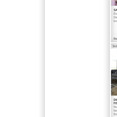
S
Es
Da
ko
Re
3rd
D
F
Nu
fa
Ei