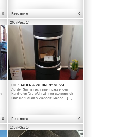
0
Read more
0
20th März 14
DIE “BAUEN & WOHNEN” MESSE
Auf der Suche nach einem passenden
h
Kaminofen fürs Wohnzimmer stolperte ich
über die “Bauen & Wohnen” Messe – […]
0
Read more
0
13th März 14