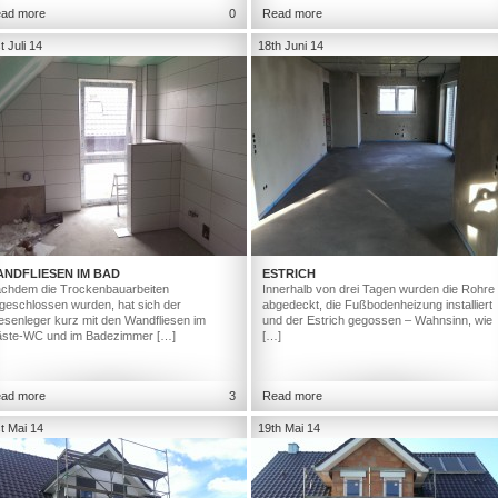
ad more
0
Read more
t Juli 14
18th Juni 14
ANDFLIESEN IM BAD
ESTRICH
chdem die Trockenbauarbeiten
Innerhalb von drei Tagen wurden die Rohre
geschlossen wurden, hat sich der
abgedeckt, die Fußbodenheizung installiert
iesenleger kurz mit den Wandfliesen im
und der Estrich gegossen – Wahnsinn, wie
ste-WC und im Badezimmer […]
[…]
ad more
3
Read more
t Mai 14
19th Mai 14