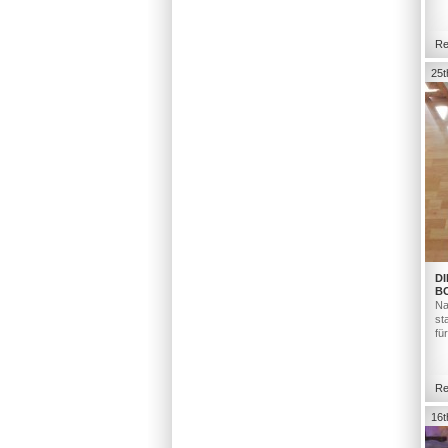
Re
25t
DI
B
Na
st
fü
Re
16t